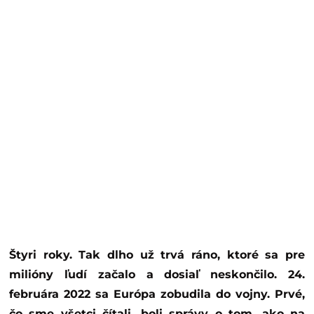
Štyri roky. Tak dlho už trvá ráno, ktoré sa pre
milióny ľudí začalo a dosiaľ neskončilo. 24.
februára 2022 sa Európa zobudila do vojny. Prvé,
čo sme všetci čítali, boli správy o tom, ako na