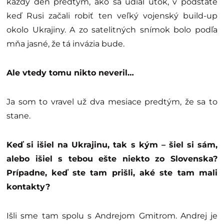
každý deň predtým, ako sa udial útok, v podstate
keď Rusi začali robiť ten veľký vojenský build-up
okolo Ukrajiny. A zo satelitných snímok bolo podľa
mňa jasné, že tá invázia bude.
Ale vtedy tomu nikto neveril…
Ja som to vravel už dva mesiace predtým, že sa to
stane.
Keď si išiel na Ukrajinu, tak s kým – šiel si sám,
alebo išiel s tebou ešte niekto zo Slovenska?
Prípadne, keď ste tam prišli, aké ste tam mali
kontakty?
Išli sme tam spolu s Andrejom Gmitrom. Andrej je