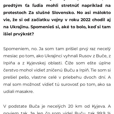
predtým ťa ľudia mohli stretnúť napríklad na
protestoch Za slušné Slovensko. No asi málokto
vie, že si od začiatku vojny v roku 2022 chodil aj
na Ukrajinu. Spomenieš si, aké to bolo, keď si tam
išiel prvýkrát?
Spomeniem, no. Ja som tam prišiel prvý raz necelý
mesiac po tom, ako Ukrajinci vyhnali Rusov z Buče, z
Irpiňa a z Kyjevskej oblasti. Čiže som ešte úplne
čerstvo mohol vidieť zničenú Buču a Irpiň. Tie som si
prešiel pešo, vlastne celé v priebehu dvoch dní. A
mal som možnosť vidieť tú surovosť po tom, ako sa
udiali masakre.
V podstate Buča je necelých 20 km od Kyjeva. A
poviem tak, že len čo som videl Buču, tak 99,9 %