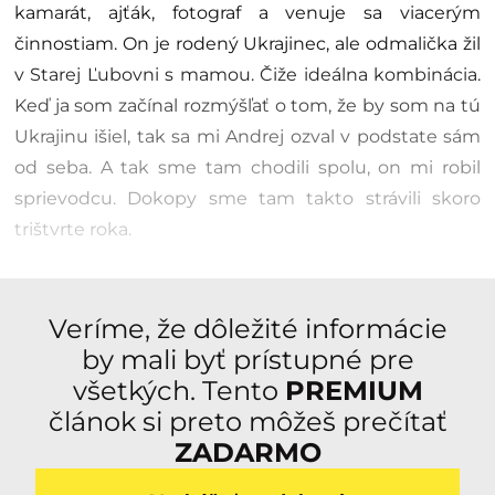
kamarát, ajťák, fotograf a venuje sa viacerým
činnostiam. On je rodený Ukrajinec, ale odmalička žil
v Starej Ľubovni s mamou. Čiže ideálna kombinácia.
Keď ja som začínal rozmýšľať o tom, že by som na tú
Ukrajinu išiel, tak sa mi Andrej ozval v podstate sám
od seba. A tak sme tam chodili spolu, on mi robil
sprievodcu. Dokopy sme tam takto strávili skoro
trištvrte roka.
Veríme, že dôležité informácie
by mali byť prístupné pre
všetkých. Tento
PREMIUM
článok si preto môžeš prečítať
ZADARMO