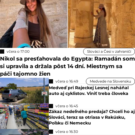
včera o 17:00
Slováci a Česi v zahraničí
Nikol sa presťahovala do Egypta: Ramadán som
si upravila a držala pôst 14 dní. Miestnym sa
páči tajomno žien
včera o 16:49
Medvede na Slovensku
Medveď pri Rajeckej Lesnej naháňal
auto aj cyklistov. Viniť treba človeka
včera o 16:45
Zákaz nedeľného predaja? Chceli ho aj
Slováci, teraz sa otriasa v Rakúsku,
Poľsku či Nemecku
včera o 16:30