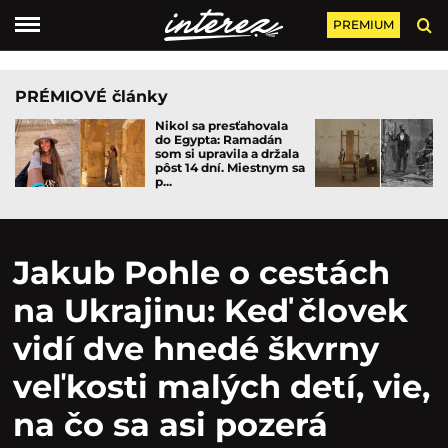
PREMIUM
PRÉMIOVÉ články
Nikol sa presťahovala
do Egypta: Ramadán
som si upravila a držala
pôst 14 dní. Miestnym sa
p...
Jakub Pohle o cestách
na Ukrajinu: Keď človek
vidí dve hnedé škvrny
veľkosti malých detí, vie,
na čo sa asi pozerá