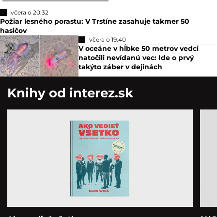
včera o 20:32
Požiar lesného porastu: V Trstíne zasahuje takmer 50
hasičov
včera o 19:40
V oceáne v hĺbke 50 metrov vedci
natočili nevídanú vec: Ide o prvý
takýto záber v dejinách
Knihy od interez.sk