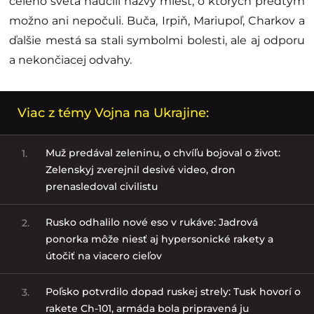
celého sveta naučili názvy miest, o ktorých predtým
možno ani nepočuli. Buča, Irpiň, Mariupoľ, Charkov a
ďalšie mestá sa stali symbolmi bolesti, ale aj odporu
a nekončiacej odvahy.
Viac z témy Vojna na Ukrajine:
Muž predával zeleninu, o chvíľu bojoval o život:
1.
Zelenskyj zverejnil desivé video, dron
prenasledoval civilistu
Rusko odhalilo nové eso v rukáve: Jadrová
2.
ponorka môže niesť aj hypersonické rakety a
útočiť na viacero cieľov
Poľsko potvrdilo dopad ruskej strely: Tusk hovorí o
3.
rakete Ch-101, armáda bola pripravená ju