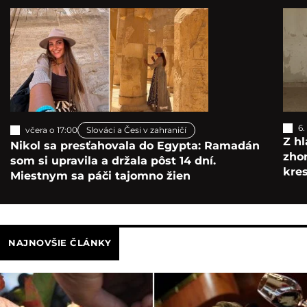
Otvoriť galériu
(7)
6.
včera o 17:00
Slováci a Česi v zahraničí
Z hl
Nikol sa presťahovala do Egypta: Ramadán
zho
som si upravila a držala pôst 14 dní.
kre
Miestnym sa páči tajomno žien
NAJNOVŠIE ČLÁNKY