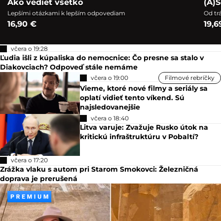
Ako vedieť všetko
(A)S
Lepšími otázkami k lepším odpovediam
Od tr
16,90 €
19,6
včera o 19:28
Ľudia išli z kúpaliska do nemocnice: Čo presne sa stalo v
Diakovciach? Odpoveď stále nemáme
včera o 19:00
Filmové rebríčky
Vieme, ktoré nové filmy a seriály sa
oplatí vidieť tento víkend. Sú
najsledovanejšie
včera o 18:40
Litva varuje: Zvažuje Rusko útok na
kritickú infraštruktúru v Pobaltí?
včera o 17:20
Zrážka vlaku s autom pri Starom Smokovci: Železničná
doprava je prerušená