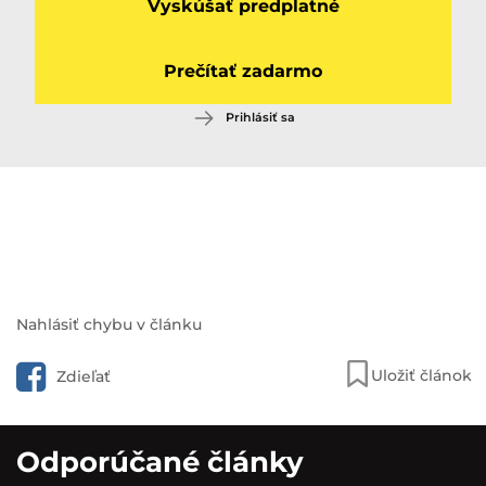
Vyskúšať predplatné
Prečítať zadarmo
Prihlásiť sa
Pozri aj:
Nahlásiť chybu v článku
Zazneli výstrely, o život prišli Ján
a Martina: Útočník konal na
Uložiť článok
Zdieľať
objednávku, Slovensko už
nebude…
Odporúčané články