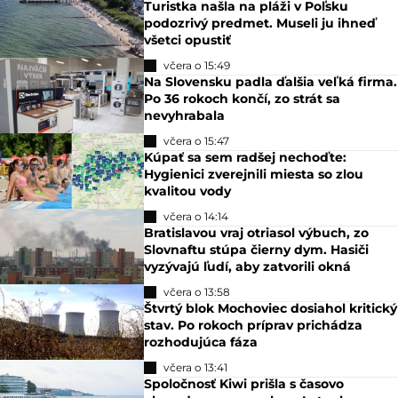
Turistka našla na pláži v Poľsku
podozrivý predmet. Museli ju ihneď
všetci opustiť
včera o 15:49
Na Slovensku padla ďalšia veľká firma.
Po 36 rokoch končí, zo strát sa
nevyhrabala
včera o 15:47
Kúpať sa sem radšej nechoďte:
Hygienici zverejnili miesta so zlou
kvalitou vody
včera o 14:14
Bratislavou vraj otriasol výbuch, zo
Slovnaftu stúpa čierny dym. Hasiči
vyzývajú ľudí, aby zatvorili okná
včera o 13:58
Štvrtý blok Mochoviec dosiahol kritický
stav. Po rokoch príprav prichádza
rozhodujúca fáza
včera o 13:41
Spoločnosť Kiwi prišla s časovo