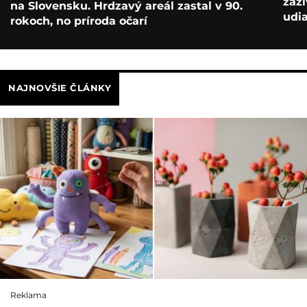
zaž
na Slovensku. Hrdzavý areál zastal v 90.
udia
rokoch, no príroda očarí
NAJNOVŠIE ČLÁNKY
Reklama