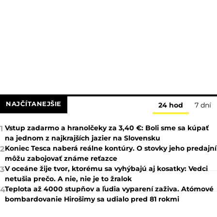
NAJČÍTANEJŠIE
24 hod
7 dní
Vstup zadarmo a hranolčeky za 3,40 €: Boli sme sa kúpať
1
na jednom z najkrajších jazier na Slovensku
Koniec Tesca naberá reálne kontúry. O stovky jeho predajní
2
môžu zabojovať známe reťazce
V oceáne žije tvor, ktorému sa vyhýbajú aj kosatky: Vedci
3
netušia prečo. A nie, nie je to žralok
Teplota až 4000 stupňov a ľudia vyparení zaživa. Atómové
4
bombardovanie Hirošimy sa udialo pred 81 rokmi