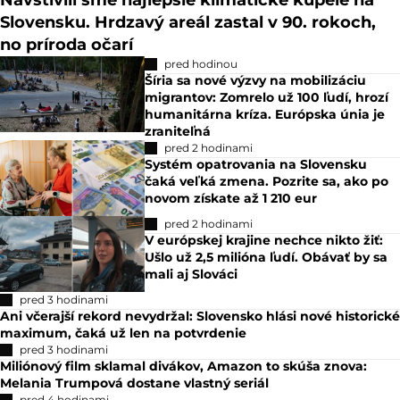
Navštívili sme najlepšie klimatické kúpele na
Slovensku. Hrdzavý areál zastal v 90. rokoch,
no príroda očarí
pred hodinou
Šíria sa nové výzvy na mobilizáciu
migrantov: Zomrelo už 100 ľudí, hrozí
humanitárna kríza. Európska únia je
zraniteľná
pred 2 hodinami
Systém opatrovania na Slovensku
čaká veľká zmena. Pozrite sa, ako po
novom získate až 1 210 eur
pred 2 hodinami
V európskej krajine nechce nikto žiť:
Ušlo už 2,5 milióna ľudí. Obávať by sa
mali aj Slováci
pred 3 hodinami
Ani včerajší rekord nevydržal: Slovensko hlási nové historické
maximum, čaká už len na potvrdenie
pred 3 hodinami
Miliónový film sklamal divákov, Amazon to skúša znova:
Melania Trumpová dostane vlastný seriál
pred 4 hodinami