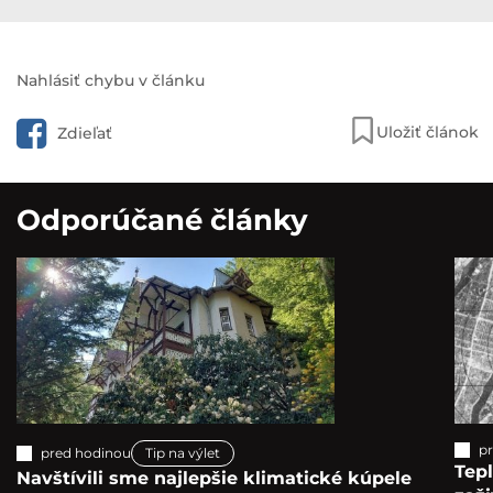
Nahlásiť chybu v článku
Uložiť článok
Zdieľať
Odporúčané články
p
pred hodinou
Tip na výlet
Tepl
Navštívili sme najlepšie klimatické kúpele