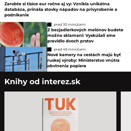
Zarobte si tisíce eur ročne aj vy: Vznikla unikátna
databáza, prináša stovky nápadov na privyrobenie a
podnikanie
pred 30 minútami
Z bezjadierkových melónov budete
možno sklamaní: Vyskúšali sme
pravidlo dvoch prstov
pred 49 minútami
Nové kamery na cestách majú byť
ruskej výroby: Ministerstvo vnútra
obvinenia popiera
Knihy od interez.sk