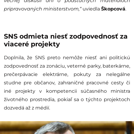
vecnej diskusii ani o podstatných materiáloch
pripravovaných ministerstvom,“
uviedla
Škopcová
.
SNS odmieta niesť zodpovednosť za
viaceré projekty
Doplnila, že SNS preto nemôže niesť ani politickú
zodpovednosť za zonáciu, veterné parky, baterkárne,
prečerpávacie elektrárne, pokuty za nelegálne
studne pre občanov, zahraničné pracovné cesty či
iné projekty v kompetencii súčasného ministra
životného prostredia, pokiaľ sa o týchto projektoch
dozvedá až z médií.