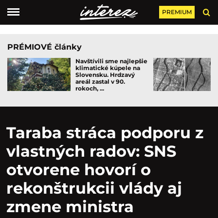
PREMIUM
PRÉMIOVÉ články
Navštívili sme najlepšie
klimatické kúpele na
Slovensku. Hrdzavý
areál zastal v 90.
rokoch, ...
Taraba stráca podporu z
vlastných radov: SNS
otvorene hovorí o
rekonštrukcii vlády aj
zmene ministra