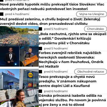
Nové pravidlá hypoték môžu prekvapiť tisíce Slovákov: Viac
vlastných peňazí nebudú potrebovať len investori
pred 4 hodinami
Vojna na Ukrajine
Muž predával zeleninu, o chvíľu bojoval o život: Zelenskyj
zverejnil desivé video, dron prenasledoval civilistu
pred 5 hodinami
Chorvátsko
„Bola nechutná, rýchlo sme sa okúpali
a odišli.“ Dovolenkári kritizujú
populárnu pláž v Chorvátsku
pred 5 hodinami
Forbes zverejnil rebríček najväčších
hereckých osobností Slovenska:
Nechýbajú v ňom Pauhofová, Ondrík
ani Maštalír
pred 6 hodinami
Obchodné reťazce
Tesco prekvapuje a chystá novú
predajňu. V známom nákupnom
centre doplní Lidl a Kaufland
pred 6 hodinami
Dánska princezná Isabella odišla na
vojenskú službu. Po novom je povinná
aj pre ženy a má to dôvod