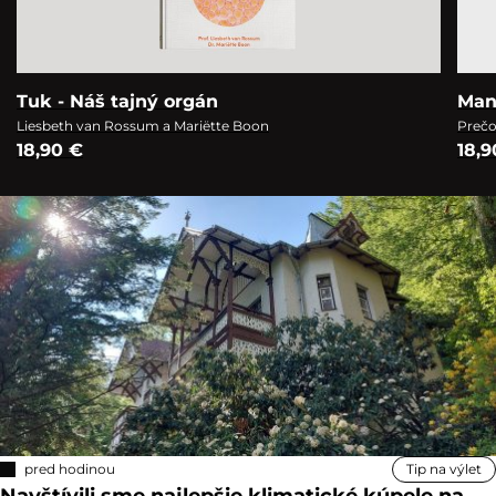
Tuk - Náš tajný orgán
Man
Liesbeth van Rossum a Mariëtte Boon
Prečo
18,90 €
18,9
pred hodinou
Tip na výlet