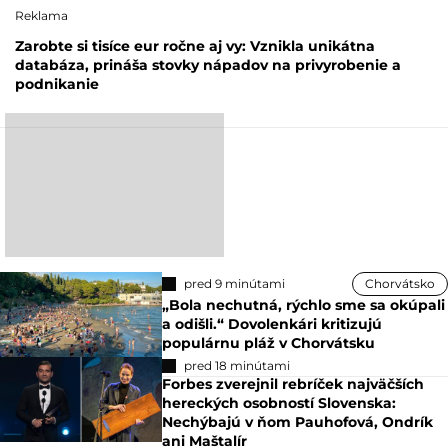
Reklama
Zarobte si tisíce eur ročne aj vy: Vznikla unikátna
databáza, prináša stovky nápadov na privyrobenie a
podnikanie
pred 9 minútami
Chorvátsko
„Bola nechutná, rýchlo sme sa okúpali
a odišli.“ Dovolenkári kritizujú
populárnu pláž v Chorvátsku
pred 18 minútami
Forbes zverejnil rebríček najväčších
hereckých osobností Slovenska:
Nechýbajú v ňom Pauhofová, Ondrík
ani Maštalír