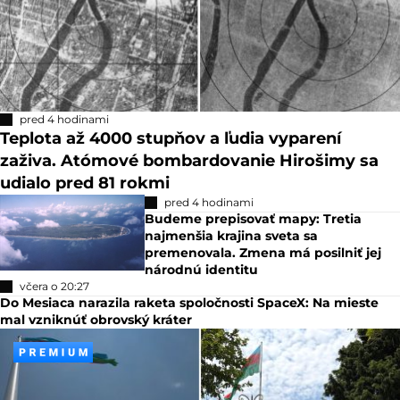
pred 4 hodinami
Teplota až 4000 stupňov a ľudia vyparení
zaživa. Atómové bombardovanie Hirošimy sa
udialo pred 81 rokmi
pred 4 hodinami
Budeme prepisovať mapy: Tretia
najmenšia krajina sveta sa
premenovala. Zmena má posilniť jej
národnú identitu
včera o 20:27
Do Mesiaca narazila raketa spoločnosti SpaceX: Na mieste
mal vzniknúť obrovský kráter