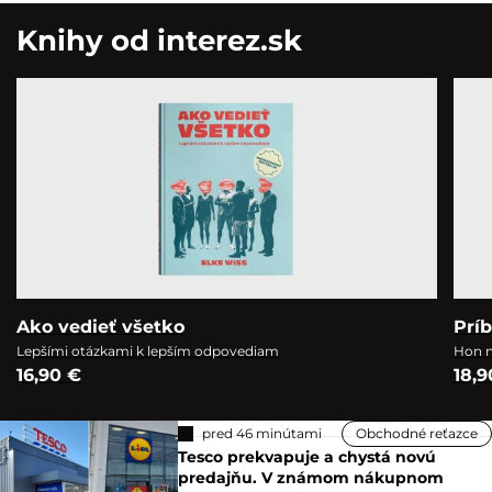
Knihy od interez.sk
Ako vedieť všetko
Prí
Lepšími otázkami k lepším odpovediam
Hon n
16,90 €
18,9
pred 46 minútami
Obchodné reťazce
Tesco prekvapuje a chystá novú
predajňu. V známom nákupnom