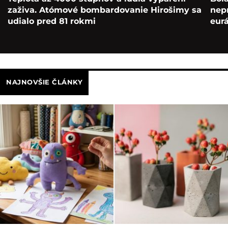
zaživa. Atómové bombardovanie Hirošimy sa
nepr
udialo pred 81 rokmi
eur
NAJNOVŠIE ČLÁNKY