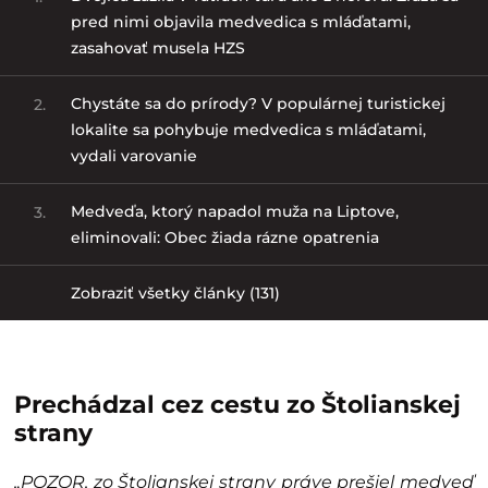
pred nimi objavila medvedica s mláďatami,
zasahovať musela HZS
Chystáte sa do prírody? V populárnej turistickej
2.
lokalite sa pohybuje medvedica s mláďatami,
vydali varovanie
Medveďa, ktorý napadol muža na Liptove,
3.
eliminovali: Obec žiada rázne opatrenia
Zobraziť všetky články (131)
Prechádzal cez cestu zo Štolianskej
strany
„POZOR, zo Štolianskej strany práve prešiel medveď