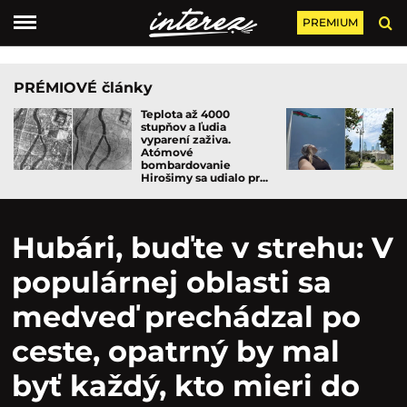
PREMIUM
PRÉMIOVÉ články
Teplota až 4000
stupňov a ľudia
vyparení zaživa.
Atómové
bombardovanie
Hirošimy sa udialo pr...
Hubári, buďte v strehu: V
populárnej oblasti sa
medveď prechádzal po
ceste, opatrný by mal
byť každý, kto mieri do