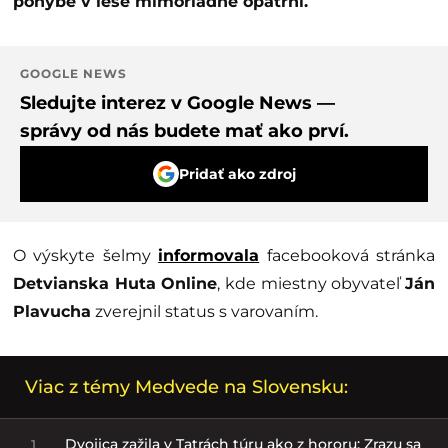
pohybe v lese mimoriadne opatrní.
GOOGLE NEWS
Sledujte interez v Google News —
správy od nás budete mať ako prví.
Pridať ako zdroj
O výskyte šelmy
informovala
facebooková stránka
Detvianska Huta Online
, kde miestny obyvateľ
Ján
Plavucha
zverejnil status s varovaním.
Viac z témy Medvede na Slovensku:
Dvojica zažila v Tatrách túru ako z hororu: Zrazu sa
1.