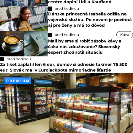
centre doplní Lidl a Kaufland
pred hodinou
Dánska princezná Isabella odišla na
vojenskú službu. Po novom je povinná
aj pre ženy a má to dôvod
pred hodinou
Káva
Mali by sme si robiť zásoby kávy a
čaká nás zdražovanie? Slovenský
expert zhodnotil situáciu
pred hodinou
Za tiket zaplatil len 6 eur, domov si odnesie takmer 75 500
eur: Slovák mal v Eurojackpote mimoriadne šťastie