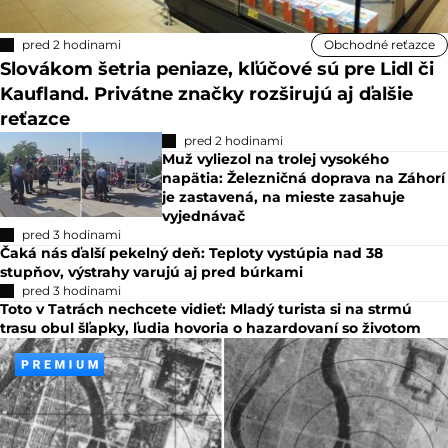
pred 2 hodinami
Obchodné reťazce
Slovákom šetria peniaze, kľúčové sú pre Lidl či
Kaufland. Privátne značky rozširujú aj ďalšie
reťazce
pred 2 hodinami
Muž vyliezol na trolej vysokého
napätia: Železničná doprava na Záhorí
je zastavená, na mieste zasahuje
vyjednávač
pred 3 hodinami
Čaká nás ďalší pekelný deň: Teploty vystúpia nad 38
stupňov, výstrahy varujú aj pred búrkami
pred 3 hodinami
Toto v Tatrách nechcete vidieť: Mladý turista si na strmú
trasu obul šľapky, ľudia hovoria o hazardovaní so životom