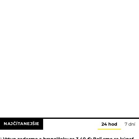
NAJČÍTANEJŠIE
24 hod
7 dní
Vstup zadarmo a hranolčeky za 3,40 €: Boli sme sa kúpať