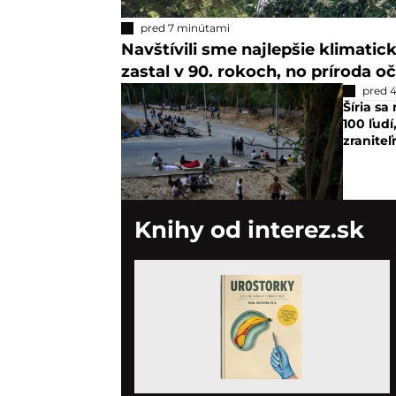
pred 7 minútami
Navštívili sme najlepšie klimatic
zastal v 90. rokoch, no príroda oč
pred 
Šíria sa
100 ľudí
zraniteľ
Knihy od interez.sk