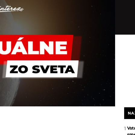
NA
Vst
1
sme