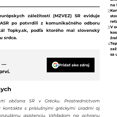
na 
Kon
2
sto
reť
TASR po potvrdili z komunikačného odboru
V o
3
tál Topky.sk, podľa ktorého mal slovenský
kos
u srdca.
žra
Tep
4
zaž
sa 
s —
Pridať ako zdroj
rví.
mych
tí občana SR v Grécku. Prostredníctvom
 kontakte s príslušnými gréckymi úradmi aj
onzulárnu asistenciu. Vzhľadom na ochranu