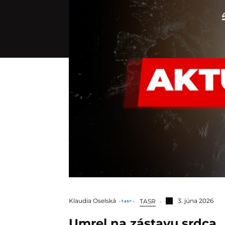
Klaudia Oselská
3. júna 2026
TASR
Umrel na zástavu srdca.