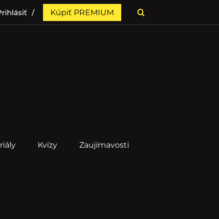
rihlásiť
Kúpiť PREMIUM
riály
Kvízy
Zaujímavosti