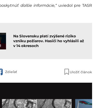
oskytnúť ďalšie informácie,“
uviedol pre TASR
Na Slovensku platí zvýšené riziko
vzniku požiarov. Hasiči ho vyhlásili až
v 14 okresoch
Zdieľať
Uložiť článok