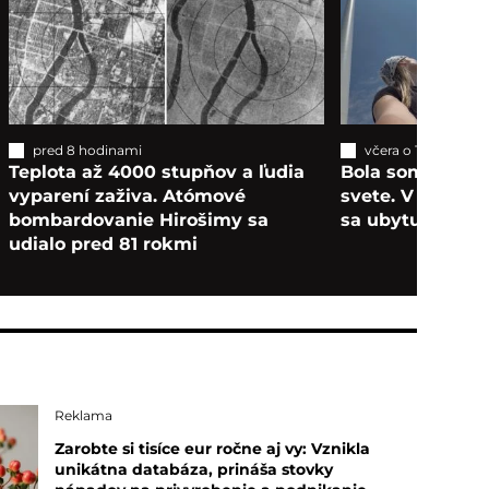
pred 8 hodinami
včera o 19:50
Teplota až 4000 stupňov a ľudia
Bola som pri naj
vyparení zaživa. Atómové
svete. V nepreb
bombardovanie Hirošimy sa
sa ubytujete za 
udialo pred 81 rokmi
Reklama
Zarobte si tisíce eur ročne aj vy: Vznikla
unikátna databáza, prináša stovky