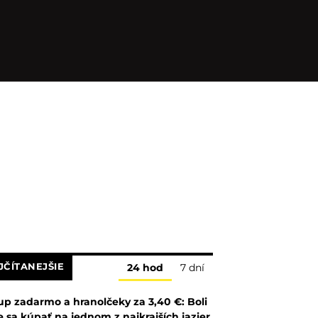
JČÍTANEJŠIE
24 hod
7 dní
up zadarmo a hranolčeky za 3,40 €: Boli
 sa kúpať na jednom z najkrajších jazier