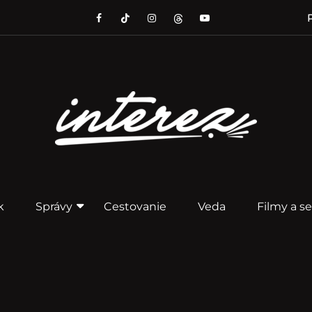
P
k
Správy
Cestovanie
Veda
Filmy a se