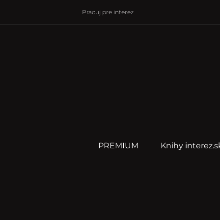
Pracuj pre interez
PREMIUM
Knihy interez.s