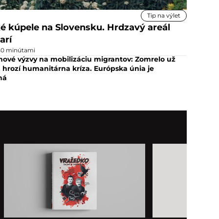
Tip na výlet
ké kúpele na Slovensku. Hrdzavý areál
arí
40 minútami
 nové výzvy na mobilizáciu migrantov: Zomrelo už
, hrozí humanitárna kríza. Európska únia je
ná