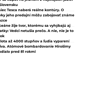
Slovensku
iec Tesca naberá reálne kontúry. O
vky jeho predajní môžu zabojovať známe
azce
ceáne žije tvor, ktorému sa vyhýbajú aj
atky: Vedci netušia prečo. A nie, nie je to
lok
lota až 4000 stupňov a ľudia vyparení
iva. Atómové bombardovanie Hirošimy
udialo pred 81 rokmi