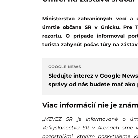
Ministerstvo zahraničných vecí a európskych záležitostí (MZVEZ) SR eviduje
úmrtie občana SR v Grécku. Pre 
rezortu. O prípade informoval por
turista zahynúť počas túry na zástav
GOOGLE NEWS
Sledujte interez v Google New
správy od nás budete mať ako p
Viac informácií nie je zná
„MZVEZ SR je informované o úmr
Veľvyslanectva SR v Aténach sme v
pozostalými, ktorým poskytujeme k