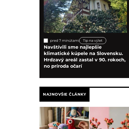
pred 7 minútami
Tip na výlet
Navštívili sme najlepšie
klimatické kúpele na Slovensku.
Hrdzavý areál zastal v 90. rokoch,
no príroda očarí
NAJNOVŠIE ČLÁNKY