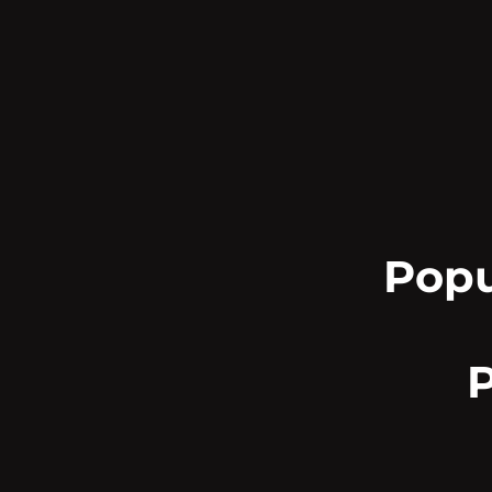
Popu
P