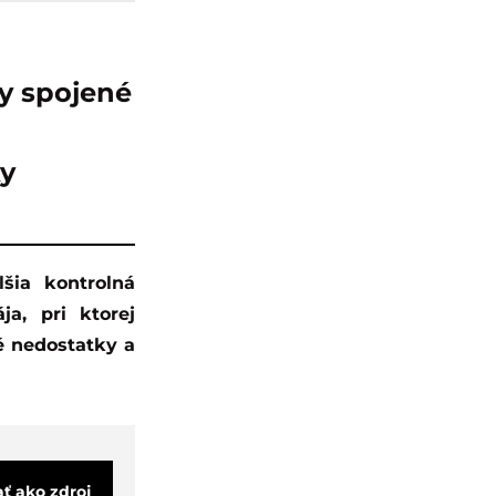
ky spojené
ky
a, pri ktorej
é nedostatky a
ať ako zdroj