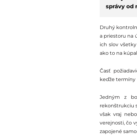
správy od 
Druhý kontroln
a priestoru na 
ich slov všetk
ako to na kúpal
Časť požiadavi
keďže termíny 
Jedným z bod
rekonštrukciu 
však vraj neb
verejnosti, čo 
zapojené samos