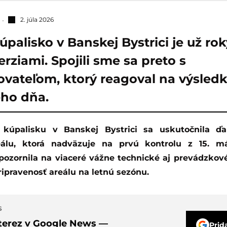
2. júla 2026
úpalisko v Banskej Bystrici je už ro
rziami. Spojili sme sa preto s
vateľom, ktorý reagoval na výsled
ého dňa.
eálu, ktorá nadväzuje na prvú kontrolu z 15. máj
ozornila na viaceré vážne technické aj prevádzkov
ipravenosť areálu na letnú sezónu.
S
nterez v Google News —
Prid