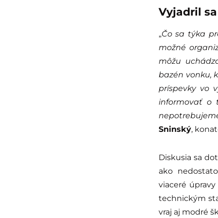
Vyjadril s
„
Čo sa týka pro
možné organiz
môžu uchádzať
bazén vonku, 
príspevky vo 
informovať o 
nepotrebujeme
Sninský
, konat
Diskusia sa dot
ako nedostato
viaceré úpravy 
technickým sta
vraj aj modré š