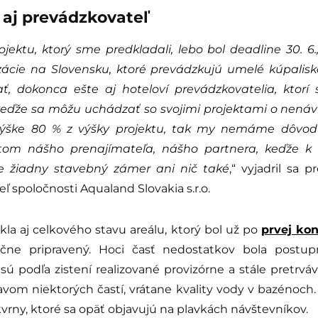
a aj prevádzkovateľ
jektu, ktorý sme predkladali, lebo bol deadline 30. 6.
ácie na Slovensku, ktoré prevádzkujú umelé kúpalisk
, dokonca ešte aj hoteloví prevádzkovatelia, ktorí s
keďže sa môžu uchádzať so svojimi projektami o nenáv
výške 80 % z výšky projektu, tak my nemáme dôvod
tom nášho prenajímateľa, nášho partnera, keďže k
 žiadny stavebný zámer ani nič také
,“ vyjadril sa p
eľ spoločnosti Aqualand Slovakia s.r.o.
kla aj celkového stavu areálu, ktorý bol už po
prvej kon
čne pripravený. Hoci časť nedostatkov bola postup
sú podľa zistení realizované provizórne a stále pretrv
vom niektorých častí, vrátane kvality vody v bazénoc
kvrny, ktoré sa opäť objavujú na plavkách návštevníkov.