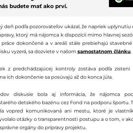
nás budete mať ako prví.
ý deň podľa pozorovateľov ukázal, že napriek uplynutiu 
úpravy, ktorý má nájomca k dispozícii mimo hlavnej sezó
y práce dokončené a v areáli stále prebiehajú stavebné
isku vyzerá, sa dozviete v našom
samostatnom článku
.
ek z predchádzajúcej kontroly zostáva podľa zistení
na ich dokončenie sa posúvajú až do konca júla.
ov diskusie bola aj informácia, že nájomca pod
starého detského bazénu cez Fond na podporu športu. 
ola vopred komunikovaná ani mestu, ktoré je vlastník
vyvolalo otázky o transparentnosti postupu a o tom, v a
právne orgány do prípravy projektu.