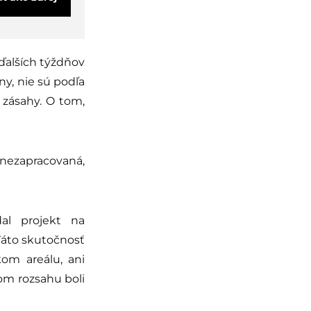
ďalších týždňov
ny, nie sú podľa
 zásahy. O tom,
 nezapracovaná,
al projekt na
Táto skutočnosť
om areálu, ani
kom rozsahu boli