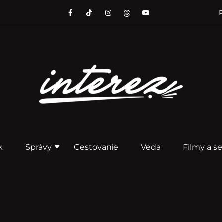
P
k
Správy
Cestovanie
Veda
Filmy a se