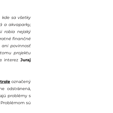
, kde sa všetky
á a akvaparky,
i robia nejaký
ratné finančné
 ani povinnosť
 tomu projektu
re interez
Juraj
trole
označený
ne odstránená,
ávajú problémy s
h. Problémom sú