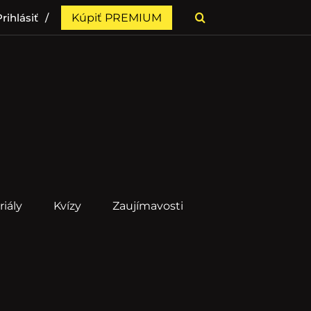
rihlásiť
Kúpiť PREMIUM
riály
Kvízy
Zaujímavosti