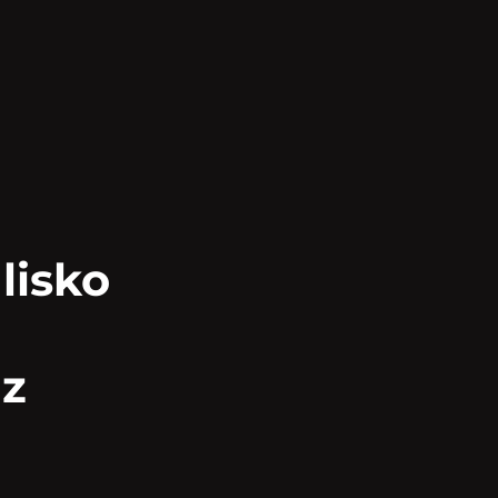
lisko
 z