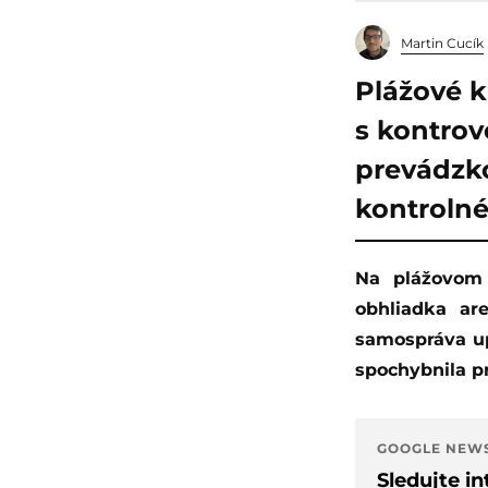
Martin Cucík
Plážové k
s kontrove
prevádzko
kontroln
Na plážovom kúpalisku v Banskej Bystrici sa uskutočnila ďalšia kontrolná
obhliadka ar
samospráva up
spochybnila pr
GOOGLE NEW
Sledujte i