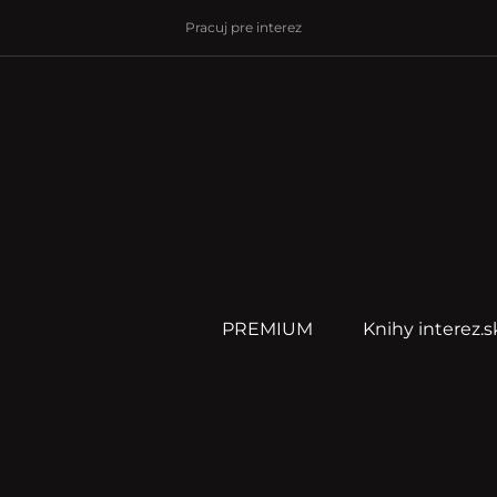
Pracuj pre interez
PREMIUM
Knihy interez.s