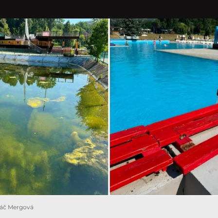
váč Mergová