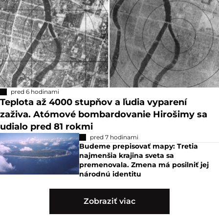
pred 6 hodinami
Teplota až 4000 stupňov a ľudia vyparení
zaživa. Atómové bombardovanie Hirošimy sa
udialo pred 81 rokmi
pred 7 hodinami
Budeme prepisovať mapy: Tretia
najmenšia krajina sveta sa
premenovala. Zmena má posilniť jej
národnú identitu
Zobraziť viac