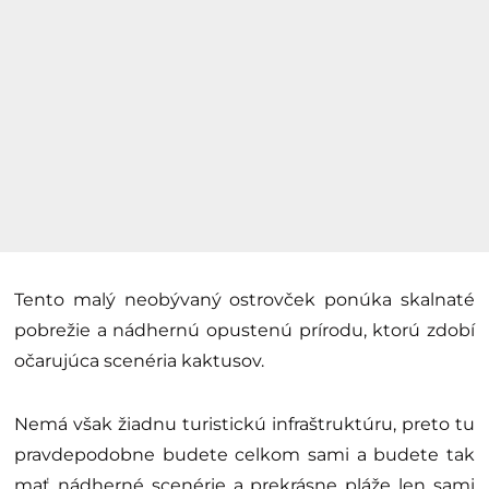
Tento malý neobývaný ostrovček ponúka skalnaté
pobrežie a nádhernú opustenú prírodu, ktorú zdobí
očarujúca scenéria kaktusov.
Nemá však žiadnu turistickú infraštruktúru, preto tu
pravdepodobne budete celkom sami a budete tak
mať nádherné scenérie a prekrásne pláže len sami