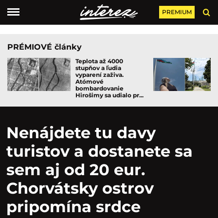
PREMIUM
PRÉMIOVÉ články
Teplota až 4000
stupňov a ľudia
vyparení zaživa.
Atómové
bombardovanie
Hirošimy sa udialo pr...
Nenájdete tu davy
turistov a dostanete sa
sem aj od 20 eur.
Chorvátsky ostrov
pripomína srdce