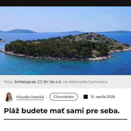
Foto:
JiriMatejicek
,
CC BY-SA 4.0
, via Wikimedia Commons
Chorvátsko
10. apríla 2026
Klaudia Oselská
Pláž budete mať sami pre seba.