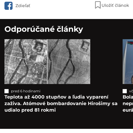
Uložiť článok
Zdieľať
Odporúčané články
pred 6 hodinami
vč
Teplota až 4000 stupňov a ľudia vyparení
Bola
zaživa. Atómové bombardovanie Hirošimy sa
nepr
udialo pred 81 rokmi
eur