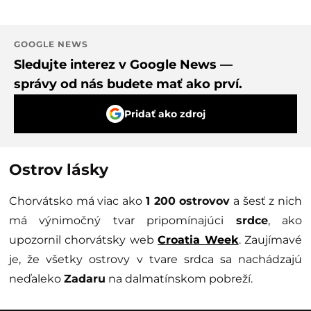
GOOGLE NEWS
Sledujte interez v Google News —
správy od nás budete mať ako prví.
Pridať ako zdroj
Ostrov lásky
Chorvátsko má viac ako
1 200 ostrovov
a šesť z nich
má výnimočný tvar pripomínajúci
srdce
, ako
upozornil chorvátsky web
Croatia Week
. Zaujímavé
je, že všetky ostrovy v tvare srdca sa nachádzajú
neďaleko
Zadaru
na dalmatínskom pobreží.