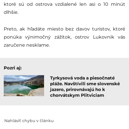
ktoré sú od ostrova vzdialené len asi o 10 minút
dlhšie.
Preto, ak hľadáte miesto bez davov turistov, ktoré
ponúka výnimočný zážitok, ostrov Lukovnik vás
zaručene nesklame.
Pozri aj:
Tyrkysová voda a piesočnaté
pláže. Navštívili sme slovenské
jazero, prirovnávajú ho k
chorvátskym Plitviciam
Nahlásiť chybu v článku