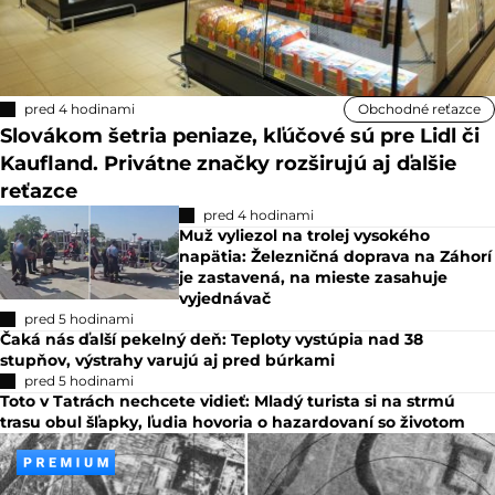
pred 4 hodinami
Obchodné reťazce
Slovákom šetria peniaze, kľúčové sú pre Lidl či
Kaufland. Privátne značky rozširujú aj ďalšie
reťazce
pred 4 hodinami
Muž vyliezol na trolej vysokého
napätia: Železničná doprava na Záhorí
je zastavená, na mieste zasahuje
vyjednávač
pred 5 hodinami
Čaká nás ďalší pekelný deň: Teploty vystúpia nad 38
stupňov, výstrahy varujú aj pred búrkami
pred 5 hodinami
Toto v Tatrách nechcete vidieť: Mladý turista si na strmú
trasu obul šľapky, ľudia hovoria o hazardovaní so životom