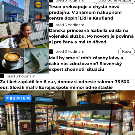
pred 3 hodinami
Obchodné reťazce
Tesco prekvapuje a chystá novú
predajňu. V známom nákupnom
centre doplní Lidl a Kaufland
pred 3 hodinami
Dánska princezná Isabella odišla na
vojenskú službu. Po novom je povinná
aj pre ženy a má to dôvod
pred 3 hodinami
Káva
Mali by sme si robiť zásoby kávy a
čaká nás zdražovanie? Slovenský
expert zhodnotil situáciu
pred 3 hodinami
Za tiket zaplatil len 6 eur, domov si odnesie takmer 75 500
eur: Slovák mal v Eurojackpote mimoriadne šťastie