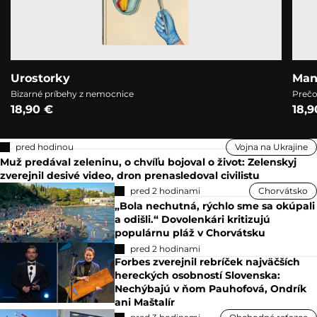
Urostorky
Man
Bizarné príbehy z nemocnice
Prečo
18,90 €
18,9
pred hodinou
Vojna na Ukrajine
Muž predával zeleninu, o chvíľu bojoval o život: Zelenskyj
zverejnil desivé video, dron prenasledoval civilistu
pred 2 hodinami
Chorvátsko
„Bola nechutná, rýchlo sme sa okúpali
a odišli.“ Dovolenkári kritizujú
populárnu pláž v Chorvátsku
pred 2 hodinami
Forbes zverejnil rebríček najväčších
hereckých osobností Slovenska:
Nechýbajú v ňom Pauhofová, Ondrík
ani Maštalír