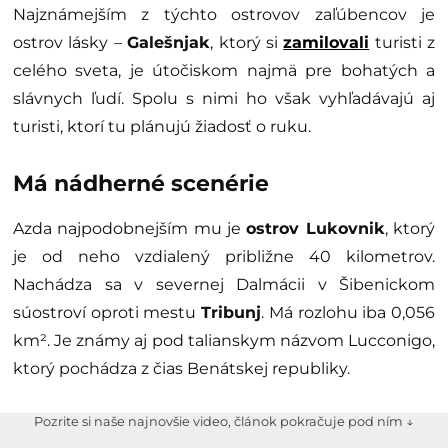
Najznámejším z týchto ostrovov zaľúbencov je
ostrov lásky –
Galešnjak
, ktorý si
zamilovali
turisti z
celého sveta, je útočiskom najmä pre bohatých a
slávnych ľudí. Spolu s nimi ho však vyhľadávajú aj
turisti, ktorí tu plánujú žiadosť o ruku.
Má nádherné scenérie
Azda najpodobnejším mu je
ostrov Lukovnik
, ktorý
je od neho vzdialený približne 40 kilometrov.
Nachádza sa v severnej Dalmácii v Šibenickom
súostroví oproti mestu
Tribunj
. Má rozlohu iba 0,056
km². Je známy aj pod talianskym názvom Lucconigo,
ktorý pochádza z čias Benátskej republiky.
Pozrite si naše najnovšie video, článok pokračuje pod ním ↓