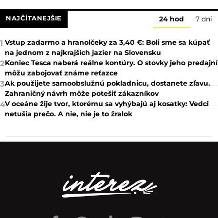
NAJČÍTANEJŠIE
24 hod
7 dní
Vstup zadarmo a hranolčeky za 3,40 €: Boli sme sa kúpať
1
na jednom z najkrajších jazier na Slovensku
Koniec Tesca naberá reálne kontúry. O stovky jeho predajní
2
môžu zabojovať známe reťazce
Ak použijete samoobslužnú pokladnicu, dostanete zľavu.
3
Zahraničný návrh môže potešiť zákazníkov
V oceáne žije tvor, ktorému sa vyhýbajú aj kosatky: Vedci
4
netušia prečo. A nie, nie je to žralok