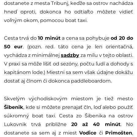
dostanete z mesta Tribunj, keďže sa ostrov nachádza
hneď oproti, dokonca ho odtiaľto môžete vidieť
voľným okom, pomocou boat taxi.
Cesta trvá do
10 minút
a cena sa pohybuje
od 20 do
50 eur
. (pozn. red. táto cena je len orientačná,
vychádza z minimálnej
sadzby
za mílu v tejto oblasti.
V praxi sa môže líšiť od sezóny, počtu ľudí a dohody s
kapitánom lode.) Miestni sa sem však údajne dokážu
dostať aj člnom či dokonca paddleboardom.
Skvelým východiskovým miestom je tiež mesto
Šibenik
, kde si môžete prenajať čln, loď alebo použiť
súkromný boat taxi. Cesta zo Šibenika na ostrov
Lukovnik trvá približne
20 až 40 minút
. No
dostanete sa sem aj z miest
Vodice
či
Primošten
,