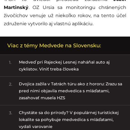
Martinský
. OZ Ursia sa monitoringu chránených
živočíchov venuje už niekoľko rokov, na tento účel
združenie vytvorilo aj vlastnú aplikáciu.
Viac z témy Medvede na Slovensku:
Medveď pri Rajeckej Lesnej naháňal auto aj
1.
cyklistov. Viniť treba človeka
Dvojica zažila v Tatrách túru ako z hororu: Zrazu sa
2.
pred nimi objavila medvedica s mláďatami,
zasahovať musela HZS
Chystáte sa do prírody? V populárnej turistickej
3.
lokalite sa pohybuje medvedica s mláďatami,
vydali varovanie