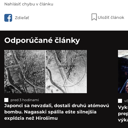
Nahlásiť chybu v článku
Uložiť článok
Zdieľať
Odporúčané články
pred 3 hodinami
vč
Japonci sa nevzdali, dostali druhú atómovú
Vyk
bombu. Nagasaki spálila ešte silnejšia
pre
explózia než Hirošimu
výka