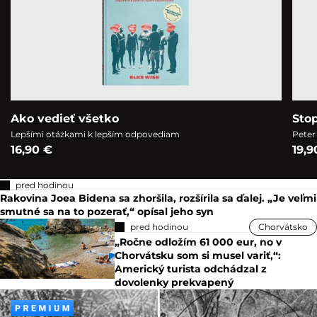
Ako vedieť všetko
Sto
Lepšími otázkami k lepším odpovediam
Peter
16,90 €
19,9
pred hodinou
Rakovina Joea Bidena sa zhoršila, rozšírila sa ďalej. „Je veľmi
smutné sa na to pozerať,“ opísal jeho syn
pred hodinou
Chorvátsko
„Ročne odložím 61 000 eur, no v
Chorvátsku som si musel variť,“:
Americký turista odchádzal z
dovolenky prekvapený