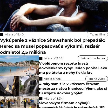
včera o 19:40
Tip na film
Vykúpenie z väznice Shawshank bol prepadák:
Herec sa musel popasovať s výkalmi, režisér
odmietol 2,5 milióna
včera o 19:35
Letná dovolenka
V obľúbenom rezorte hryzú
dovolenkárov ryby: Jeden popísal, ako
mu po útoku z nohy tiekla krv
včera o 19:15
Tip na výlet
4 roky som žila v krásnom českom
meste za našou hranicou: Viem, ako si
tu užijete dokonalý výlet
včera o 18:34
Slovenským firmám chýbajú
pracovníci: Voľných je rekordných 152