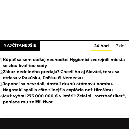
NAJČÍTANEJŠIE
24 hod
7 dní
Kúpať sa sem radšej nechoďte: Hygienici zverejnili miesta
1
so zlou kvalitou vody
Zákaz nedeľného predaja? Chceli ho aj Slováci, teraz sa
2
otriasa v Rakúsku, Poľsku či Nemecku
Japonci sa nevzdali, dostali druhú atómovú bombu.
3
Nagasaki spálila ešte silnejšia explózia než Hirošimu
Muž vyhral 273 000 000 € v lotérii: Želal si „roztrhať tiket“,
4
peniaze mu zničili život