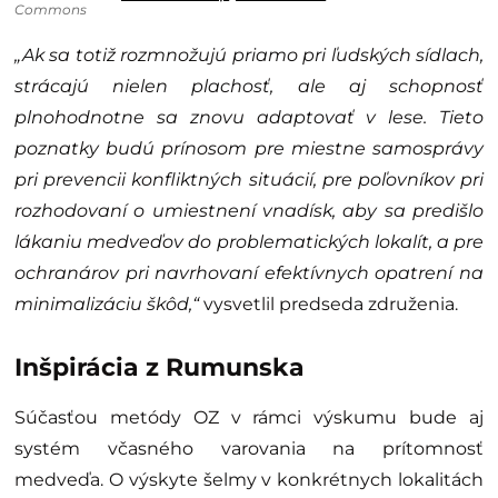
Commons
„Ak sa totiž rozmnožujú priamo pri ľudských sídlach,
strácajú nielen plachosť, ale aj schopnosť
plnohodnotne sa znovu adaptovať v lese. Tieto
poznatky budú prínosom pre miestne samosprávy
pri prevencii konfliktných situácií, pre poľovníkov pri
rozhodovaní o umiestnení vnadísk, aby sa predišlo
lákaniu medveďov do problematických lokalít, a pre
ochranárov pri navrhovaní efektívnych opatrení na
minimalizáciu škôd,“
vysvetlil predseda združenia.
Inšpirácia z Rumunska
Súčasťou metódy OZ v rámci výskumu bude aj
systém včasného varovania na prítomnosť
medveďa. O výskyte šelmy v konkrétnych lokalitách