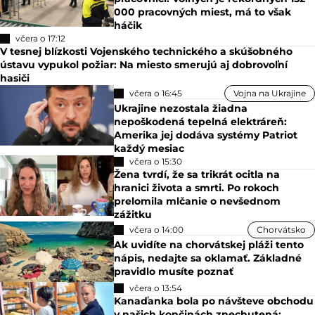
000 pracovných miest, má to však
háčik
včera o 17:12
V tesnej blízkosti Vojenského technického a skúšobného
ústavu vypukol požiar: Na miesto smerujú aj dobrovoľní
hasiči
včera o 16:45
Vojna na Ukrajine
Ukrajine nezostala žiadna
nepoškodená tepelná elektráreň:
Amerika jej dodáva systémy Patriot
každý mesiac
včera o 15:30
Žena tvrdí, že sa trikrát ocitla na
hranici života a smrti. Po rokoch
prelomila mlčanie o nevšednom
zážitku
včera o 14:00
Chorvátsko
Ak uvidíte na chorvátskej pláži tento
nápis, nedajte sa oklamať. Základné
pravidlo musíte poznať
včera o 13:54
Kanaďanka bola po návšteve obchodu
v našich končinách znechutená: