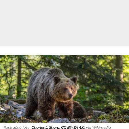
Ilustračná foto:
Charles J. Sharp
,
CC BY-SA 4.0
, via Wikimedia