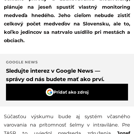
plánuje na jeseň spustiť vlastný monitoring
medveďa hnedého. Jeho cieľom nebude zistiť
celkový počet medveďov na Slovensku, ale to,
koľko jedincov sa natrvalo usídlilo pri mestách a
obciach.
GOOGLE NEWS
Sledujte interez v Google News —
správy od nás budete mať ako prví.
Pridať ako zdroj
Súčasťou výskumu bude aj systém včasného
varovania na prítomnosť šelmy v intraviláne. Pre
TASR to uviedol predseda združenia
Jozef