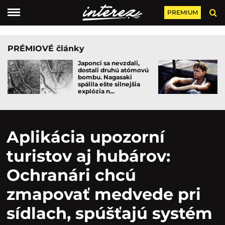
PREMIUM
PRÉMIOVÉ články
Japonci sa nevzdali,
dostali druhú atómovú
bombu. Nagasaki
spálila ešte silnejšia
explózia n...
Aplikácia upozorní
turistov aj hubárov:
Ochranári chcú
zmapovať medvede pri
sídlach, spúšťajú systém