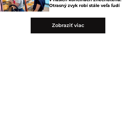
Otrasný zvyk robí stále veľa ľudí
Zobraziť viac