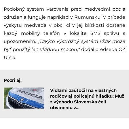
Podobný systém varovania pred medveďmi podľa
združenia funguje napríklad v Rumunsku. V prípade
výskytu medveďa v obci či v jej blízkosti dostane
každý mobilný telefón v lokalite SMS správu s
upozornením.
„Takýto výstražný systém však môže
byť použitý len vládnou mocou,“
dodal predseda OZ
Ursia.
Pozri aj:
Vidlami zaútočil na vlastných
rodičov aj policajnú hliadku: Muž
z východu Slovenska čelí
obvineniu z…