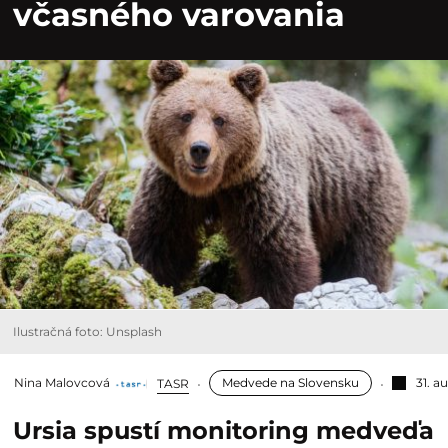
včasného varovania
Ilustračná foto: Unsplash
Nina Malovcová
Medvede na Slovensku
31. a
TASR
Ursia spustí monitoring medveďa