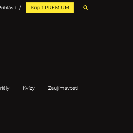
rihlásiť
Kúpiť PREMIUM
riály
Kvízy
Zaujímavosti