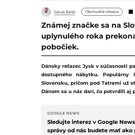
Obchodné reťazce
Jakub Baláž
Známej značke sa na Slo
uplynulého roka prekona
pobočiek.
Dánsky reťazec Jysk v súčasnosti patrí medzi najdynamickejších hráčov v oblasti
dostupného nábytku. Populárny 
Slovensku, pričom pod Tatrami už sti
Dánom sa u nás darí, čo potvrdili aj
GOOGLE NEWS
Sledujte interez v Google New
správy od nás budete mať ako p