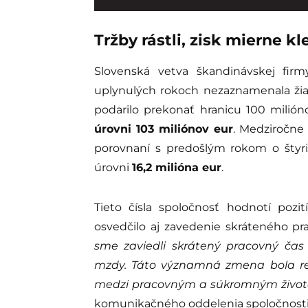
Tržby rástli, zisk mierne kl
Slovenská vetva škandinávskej firm
uplynulých rokoch nezaznamenala žia
podarilo prekonať hranicu 100 milió
úrovni 103 miliónov eur
. Medziročne 
porovnaní s predošlým rokom o štyri
úrovni
16,2 milióna eur
.
Tieto čísla spoločnosť hodnotí poz
osvedčilo aj zavedenie skráteného pr
sme zaviedli skrátený pracovný čas 
mzdy. Táto významná zmena bola rea
medzi pracovným a súkromným živo
komunikačného oddelenia spoločnosti