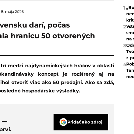
„Bo
1
8. mája 2026
nem
kri
vensku darí, počas
Vst
2
sme
la hranicu 50 otvorených
na 
Odc
3
Tvo
z p
Pob
4
Ten
škandinávsky koncept je rozšírený aj na
nec
hol otvoriť viac ako 50 predajní. Ako sa zdá,
 posledné hospodárske výsledky.
s —
Pridať ako zdroj
rví.