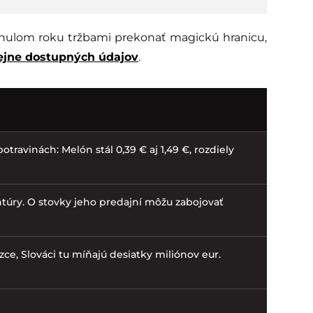
nulom roku tržbami prekonať magickú hranicu,
ejne dostupných údajov
.
otravinách: Melón stál 0,39 € aj 1,49 €, rozdiely
túry. O stovky jeho predajní môžu zabojovať
zce, Slováci tu míňajú desiatky miliónov eur.