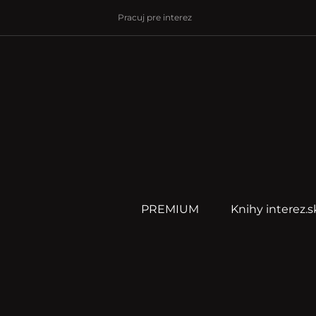
Pracuj pre interez
PREMIUM
Knihy interez.s