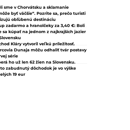
li sme v Chorvátsku a sklamanie
ôže byť väčšie“. Pozrite sa, prečo turisti
tizujú obľúbenú destináciu
up zadarmo a hranolčeky za 3,40 €: Boli
 sa kúpať na jednom z najkrajších jazier
Slovensku
hod Kláry vytvoril veľkú príležitosť.
rcovia Dunaja môžu odhaliť tvár postavy
rvej série
erá ho už len 62 žien na Slovensku.
to zabudnutý dôchodok je vo výške
elých 19 eur