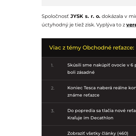
Spoločnosť
JYSK s. r. o.
dokázala v mi
úctyhodný je tiež zisk. Vyplýva to z
ver
Viac z témy Obchodné reťazce:
Skúsili sme nakúpiť ovocie v 6 p
1.
boli zásadné
Koniec Tesca naberá reálne kon
2.
známe reťazce
Do popredia sa tlačia nové reťa
3.
Kraľuje im Decathlon
Zobraziť všetky články (460)