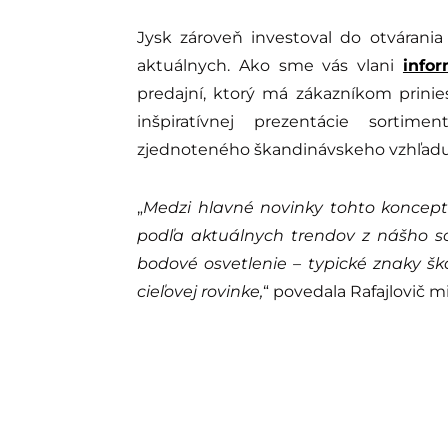
Jysk zároveň investoval do otvárani
aktuálnych. Ako sme vás vlani
infor
predajní, ktorý má zákazníkom prini
inšpiratívnej prezentácie sorti
zjednoteného škandinávskeho vzhľadu 
„
Medzi hlavné novinky tohto koncep
podľa aktuálnych trendov z nášho so
bodové osvetlenie – typické znaky š
cieľovej rovinke,
“ povedala Rafajlovič m