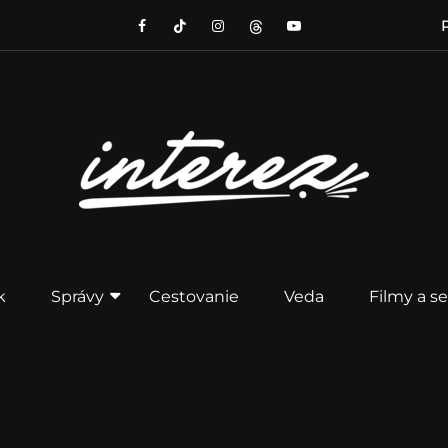
P
k
Správy
Cestovanie
Veda
Filmy a se