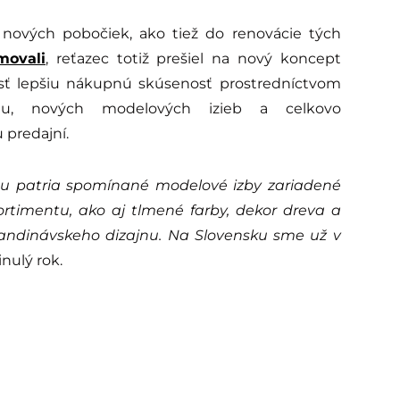
a nových pobočiek, ako tiež do renovácie tých
movali
, reťazec totiž prešiel na nový koncept
esť lepšiu nákupnú skúsenosť prostredníctvom
mentu, nových modelových izieb a celkovo
predajní.
tu patria spomínané modelové izby zariadené
rtimentu, ako aj tlmené farby, dekor dreva a
kandinávskeho dizajnu. Na Slovensku sme už v
inulý rok.