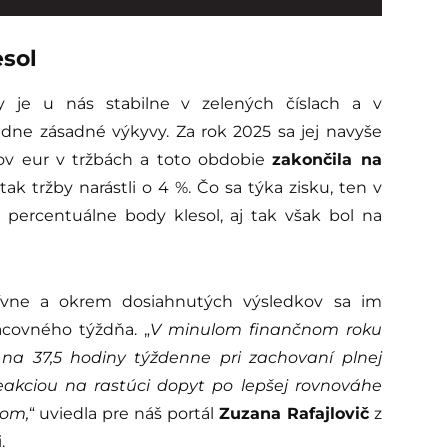
esol
y je u nás stabilne v zelených číslach a v
dne zásadné výkyvy. Za rok 2025 sa jej navyše
nov eur v tržbách a toto obdobie
zakončila na
tak tržby narástli o 4 %. Čo sa týka zisku, ten v
 percentuálne body klesol, aj tak však bol na
itívne a okrem dosiahnutých výsledkov sa im
acovného týždňa. „
V minulom finančnom roku
na 37,5 hodiny týždenne pri zachovaní plnej
kciou na rastúci dopyt po lepšej rovnováhe
tom,
“ uviedla pre náš portál
Zuzana Rafajlovič
z
.