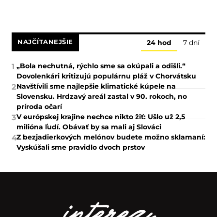
NAJČÍTANEJŠIE
24 hod
7 dní
„Bola nechutná, rýchlo sme sa okúpali a odišli.“
1
Dovolenkári kritizujú populárnu pláž v Chorvátsku
Navštívili sme najlepšie klimatické kúpele na
2
Slovensku. Hrdzavý areál zastal v 90. rokoch, no
príroda očarí
V európskej krajine nechce nikto žiť: Ušlo už 2,5
3
milióna ľudí. Obávať by sa mali aj Slováci
Z bezjadierkových melónov budete možno sklamaní:
4
Vyskúšali sme pravidlo dvoch prstov