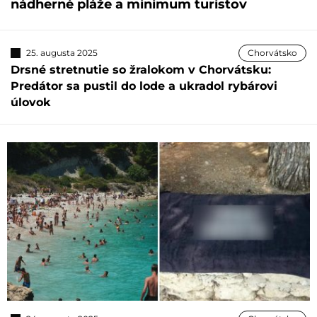
nádherné pláže a minimum turistov
25. augusta 2025
Chorvátsko
Drsné stretnutie so žralokom v Chorvátsku:
Predátor sa pustil do lode a ukradol rybárovi
úlovok