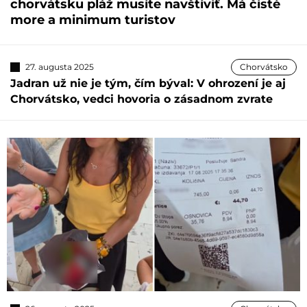
chorvátsku pláž musíte navštíviť. Má čisté
more a minimum turistov
27. augusta 2025
Chorvátsko
Jadran už nie je tým, čím býval: V ohrození je aj
Chorvátsko, vedci hovoria o zásadnom zvrate