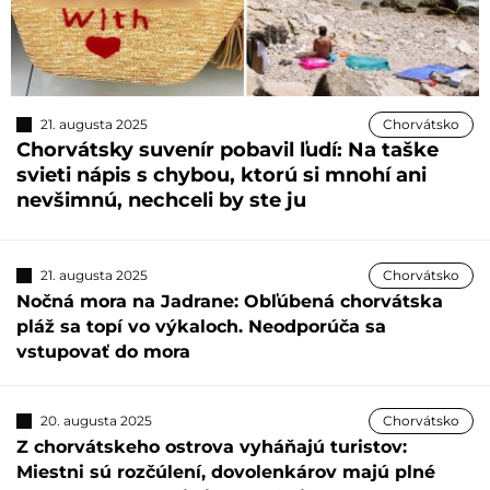
21. augusta 2025
Chorvátsko
Chorvátsky suvenír pobavil ľudí: Na taške
svieti nápis s chybou, ktorú si mnohí ani
nevšimnú, nechceli by ste ju
21. augusta 2025
Chorvátsko
Nočná mora na Jadrane: Obľúbená chorvátska
pláž sa topí vo výkaloch. Neodporúča sa
vstupovať do mora
20. augusta 2025
Chorvátsko
Z chorvátskeho ostrova vyháňajú turistov:
Miestni sú rozčúlení, dovolenkárov majú plné