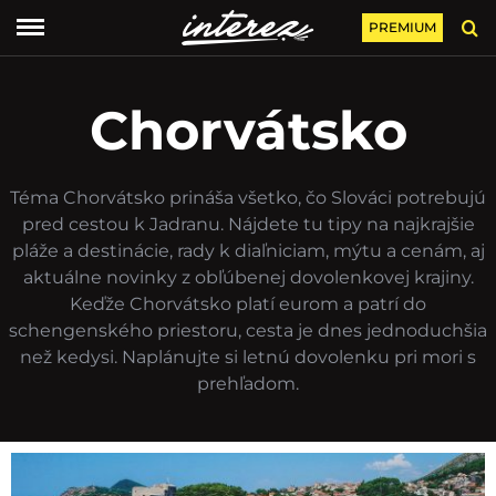
PREMIUM
Chorvátsko
Téma Chorvátsko prináša všetko, čo Slováci potrebujú
pred cestou k Jadranu. Nájdete tu tipy na najkrajšie
pláže a destinácie, rady k diaľniciam, mýtu a cenám, aj
aktuálne novinky z obľúbenej dovolenkovej krajiny.
Keďže Chorvátsko platí eurom a patrí do
schengenského priestoru, cesta je dnes jednoduchšia
než kedysi. Naplánujte si letnú dovolenku pri mori s
prehľadom.