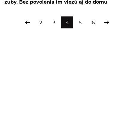
zuby. Bez povolenia im vlezú aj do domu
2
3
4
5
6