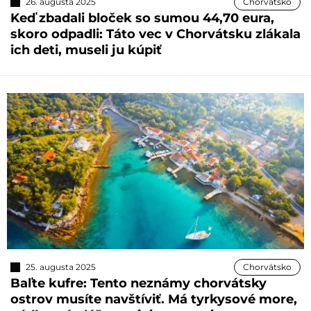
26. augusta 2025
Chorvátsko
Keď zbadali bloček so sumou 44,70 eura,
skoro odpadli: Táto vec v Chorvátsku zlákala
ich deti, museli ju kúpiť
25. augusta 2025
Chorvátsko
Baľte kufre: Tento neznámy chorvátsky
ostrov musíte navštíviť. Má tyrkysové more,