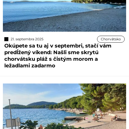
21. septembra 2025
Chorvátsko
Okúpete sa tu aj v septembri, stačí vám
predĺžený víkend: Našli sme skrytú
chorvátsku pláž s čistým morom a
ležadlami zadarmo