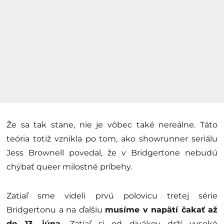
Že sa tak stane, nie je vôbec také nereálne. Táto
teória totiž vznikla po tom, ako showrunner seriálu
Jess Brownell povedal, že v Bridgertone nebudú
chýbať queer milostné príbehy.
Zatiaľ sme videli prvú polovicu tretej série
Bridgertonu a na ďalšiu
musíme v napätí čakať až
do 13. júna
. Zatiaľ si od divákov drží vysoké