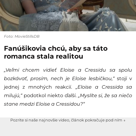
Foto: MovieStillsDB
Fanúšikovia chcú, aby sa táto
romanca stala realitou
„Veľmi chcem vidieť Eloise a Cressidu sa spolu
bozkávať, prosím, nech je Eloise lesbičkou,“
stojí v
jednej z mnohých reakcií.
„Eloise a Cressida sa
milujú,“
podotkol niekto ďalší.
„Myslíte si, že sa niečo
stane medzi Eloise a Cressidou?“
Pozrite si naše najnovšie video, článok pokračuje pod ním ↓