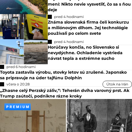
mení: Nikto nevie vysvetliť, čo sa s ňou
deje
pred 4 hodinami
Známa slovenská firma čelí konkurzu
a miliónovým dlhom. Jej technológie
používali po celom svete
pred 4 hodinami
Horúčavy končia, no Slovensko si
nevydýchne. Ochladenie vystrieda
návrat tepla a extrémne sucho
pred 6 hodinami
Toyota zastavila výrobu, stovky letov sú zrušené. Japonsko
sa pripravuje na úder tajfúnu Dolphin
včera o 20:28
Útok na Irán
„Zhasne celý Perzský záliv,“: Teherán dvíha varovný prst. Ak
Trump zaútočí, podnikne rázne kroky