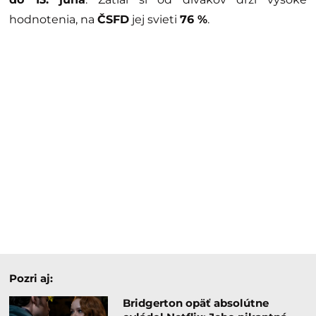
hodnotenia, na
ČSFD
jej svieti
76 %
.
Pozri aj:
Bridgerton opäť absolútne