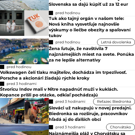
Slovenska sa dajú kúpiť už za 12 eur
pred hodinou
Tuk ako tajný orgán v našom tele:
Nová kniha vysvetľuje najnovšie
výskumy o liečbe obezity a spaľovaní
tukov
pred hodinou
Letná dovolenka
Žena ľutuje, že navštívila 7
najznámejších miest na svete. Ponúka
za ne lepšie alternatívy
pred hodinou
Volkswagen čelí tlaku majiteľov, dochádza im trpezlivosť.
Porsche a akcionári žiadajú rýchle kroky
pred 3 hodinami
Štvoricu Indov mali v Nitre napadnúť muži v kuklách.
Kopance prišli po otázke, odkiaľ pochádzajú
pred 3 hodinami
Reťazec Biedronka
Slováci už nakupujú v novej predajni.
Biedronka sa rozširuje, pracovníkov
hľadá aj do ďalších obcí
pred 3 hodinami
Chorvátsko
Najznámejšia pláž v Chorvátsku sa