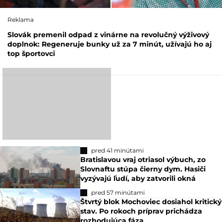
Reklama
Slovák premenil odpad z vinárne na revolučný výživový
doplnok: Regeneruje bunky už za 7 minút, užívajú ho aj
top športovci
pred 41 minútami
Bratislavou vraj otriasol výbuch, zo
Slovnaftu stúpa čierny dym. Hasiči
vyzývajú ľudí, aby zatvorili okná
pred 57 minútami
Štvrtý blok Mochoviec dosiahol kritický
stav. Po rokoch príprav prichádza
rozhodujúca fáza