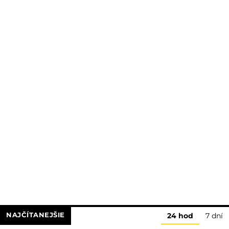
NAJČÍTANEJŠIE
24 hod
7 dní