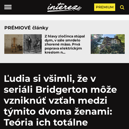
PREMIUM
PRÉMIOVÉ články
Z hlavy zločinca stúpal
dym, v sále smrdelo
zhorené mäso. Prvá
poprava elektrickým
kreslom n...
Ľudia si všimli, že v
seriáli Bridgerton môže
vzniknúť vzťah medzi
týmito dvoma ženami:
Teória ich totálne