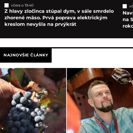
včera o 19:40
vč
Z hlavy zločinca stúpal dym, v sále smrdelo
Navš
zhorené mäso. Prvá poprava elektrickým
na S
kreslom nevyšla na prvýkrát
roko
NAJNOVŠIE ČLÁNKY