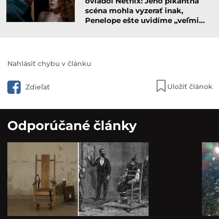
ovládol Netflix: Jeho pikantná
scéna mohla vyzerať inak,
Penelope ešte uvidíme „veľmi…
Nahlásiť chybu v článku
Uložiť článok
Zdieľať
Odporúčané články