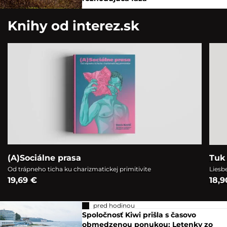
Knihy od interez.sk
(A)Sociálne prasa
Tuk 
Od trápneho ticha ku charizmatickej primitivite
Liesb
19,69 €
18,9
pred hodinou
Spoločnosť Kiwi prišla s časovo
obmedzenou ponukou: Letenky zo