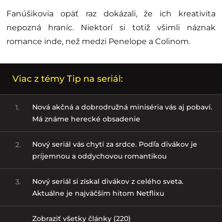
Fanúšikovia opäť raz dokázali, že ich kreativita
nepozná hraníc. Niektorí si totiž všimli náznak
romance inde, než medzi Penelope a Colinom.
Viac z témy Tip na seriál:
Nová akčná a dobrodružná miniséria vás aj pobaví.
1.
Má známe herecké obsadenie
Nový seriál vás chytí za srdce. Podľa divákov je
2.
príjemnou a oddychovou romantikou
Nový seriál si získal divákov z celého sveta.
3.
Aktuálne je najväčším hitom Netflixu
Zobraziť všetky články (220)