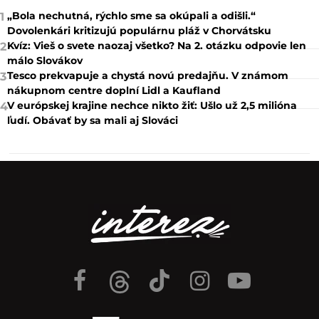
„Bola nechutná, rýchlo sme sa okúpali a odišli.“
1
Dovolenkári kritizujú populárnu pláž v Chorvátsku
Kvíz: Vieš o svete naozaj všetko? Na 2. otázku odpovie len
2
málo Slovákov
Tesco prekvapuje a chystá novú predajňu. V známom
3
nákupnom centre doplní Lidl a Kaufland
V európskej krajine nechce nikto žiť: Ušlo už 2,5 milióna
4
ľudí. Obávať by sa mali aj Slováci