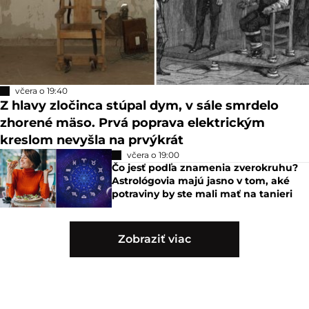
včera o 19:40
Z hlavy zločinca stúpal dym, v sále smrdelo
zhorené mäso. Prvá poprava elektrickým
kreslom nevyšla na prvýkrát
včera o 19:00
Čo jesť podľa znamenia zverokruhu?
Astrológovia majú jasno v tom, aké
potraviny by ste mali mať na tanieri
Zobraziť viac