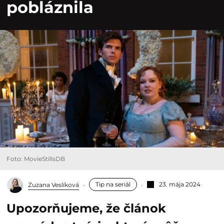
pobláznila
Foto: MovieStillsDB
Tip na seriál
23. mája 2024
Zuzana Veslíková
Upozorňujeme, že článok