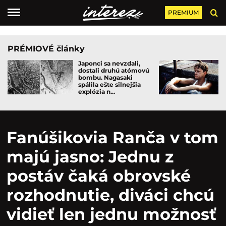
PREMIUM
PRÉMIOVÉ články
Japonci sa nevzdali,
dostali druhú atómovú
bombu. Nagasaki
spálila ešte silnejšia
explózia n...
Fanúšikovia Ranča v tom
majú jasno: Jednu z
postáv čaká obrovské
rozhodnutie, diváci chcú
vidieť len jednu možnosť