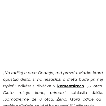
„No radšej u otca Ondreja, má pravdu. Matka ktorá
opustila dieťa, si ho nezaslúži a dieťa bude pri nej
trpieť,“
odkázala diváčka v
komentároch
.
„U otca.
Dieťa miluje kone, prírodu,“
súhlasila ďalšia.
„Samozrejme, že u otca. Žena, ktorá odíde od
malého dieťaťa, taká si ho nezaslúži,“
píše tretia.