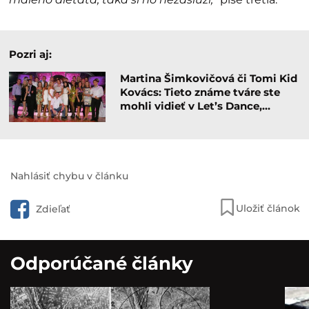
Pozri aj:
Martina Šimkovičová či Tomi Kid
Kovács: Tieto známe tváre ste
mohli vidieť v Let’s Dance,…
Nahlásiť chybu v článku
Uložiť článok
Zdieľať
Odporúčané články