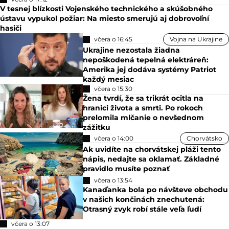
V tesnej blízkosti Vojenského technického a skúšobného
ústavu vypukol požiar: Na miesto smerujú aj dobrovoľní
hasiči
včera o 16:45
Vojna na Ukrajine
Ukrajine nezostala žiadna
nepoškodená tepelná elektráreň:
Amerika jej dodáva systémy Patriot
každý mesiac
včera o 15:30
Žena tvrdí, že sa trikrát ocitla na
hranici života a smrti. Po rokoch
prelomila mlčanie o nevšednom
zážitku
včera o 14:00
Chorvátsko
Ak uvidíte na chorvátskej pláži tento
nápis, nedajte sa oklamať. Základné
pravidlo musíte poznať
včera o 13:54
Kanaďanka bola po návšteve obchodu
v našich končinách znechutená:
Otrasný zvyk robí stále veľa ľudí
včera o 13:07