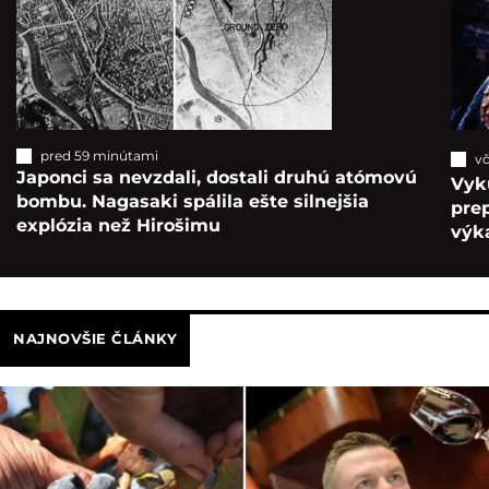
pred 59 minútami
vč
Japonci sa nevzdali, dostali druhú atómovú
Vyk
bombu. Nagasaki spálila ešte silnejšia
pre
explózia než Hirošimu
výka
NAJNOVŠIE ČLÁNKY