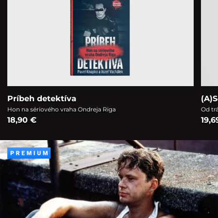
Príbeh detektíva
(A)S
Hon na sériového vraha Ondreja Riga
Od tr
18,90 €
19,6