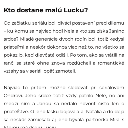
Kto dostane malú Lucku?
Od začiatku seriálu boli diváci postavení pred dilemu
– ku komu sa najviac hodí Nela a kto zas získa Janino
srdce? Mladé generácie dvoch rodín boli totiž kedysi
priateľmi a neskôr dokonca viac než to, no všetko sa
pokazilo, keď dievčatá odišli. Po tom, ako sa vrátili na
ranč, sa staré ohne znova rozdúchali a romantické
vzťahy sa v seriáli opäť zamotali.
Najviac to pritom možno sledovať pri seriálovom
Ondrovi. Jeho srdce totiž vždy patrilo Nele, no ani
medzi ním a Janou sa nedalo hovoriť čisto len o
priateľstve. O jeho lásku bojovala aj Natália a do deja
sa neskôr zamiešala aj jeho bývalá partnerka Mira, s
ktorou má dcéru Luciu.