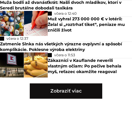
Muža bodli až dvanásťkrát: Našli dvoch mladíkov, ktorí v
Seredi brutálne dobodali taxikára
včera o 12:40
Muž vyhral 273 000 000 € v lotérii:
Želal si „roztrhať tiket“, peniaze mu
zničili život
včera o 12:37
Zatmenie Slnka nás všetkých výrazne ovplyvní a spôsobí
komplikácie. Poklesne výroba elektriny
včera o 11:53
Zákazníci v Kauflande neverili
vlastným očiam: Po pečive behala
myš, reťazec okamžite reagoval
Zobraziť viac