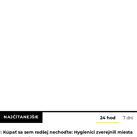
NAJČÍTANEJŠIE
24 hod
7 dní
Kúpať sa sem radšej nechoďte: Hygienici zverejnili miesta
1