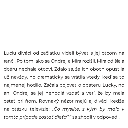
Luciu diváci od začiatku videli bývať s jej otcom na
ranči. Po tom, ako sa Ondrej a Mira rozišli, Mira odišla a
dcéru nechala otcovi. Zdalo sa, že ich oboch opustila
už navždy, no dramaticky sa vrátila vtedy, keď sa to
najmenej hodilo. Začala bojovať o opateru Lucky, no
ani Ondrej sa jej nehodlá vzdať a verí, že by mala
ostať pri ňom. Rovnaký názor majú aj diváci, keďže
na otázku televízie:
„Čo myslíte, s kým by malo v
tomto prípade zostať dieťa?“
sa zhodli v odpovedi.