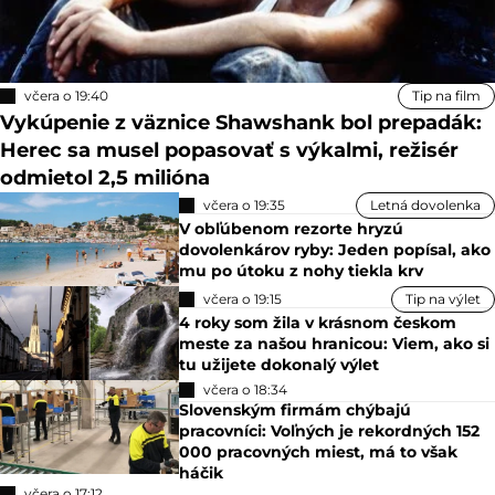
včera o 19:40
Tip na film
Vykúpenie z väznice Shawshank bol prepadák:
Herec sa musel popasovať s výkalmi, režisér
odmietol 2,5 milióna
včera o 19:35
Letná dovolenka
V obľúbenom rezorte hryzú
dovolenkárov ryby: Jeden popísal, ako
mu po útoku z nohy tiekla krv
včera o 19:15
Tip na výlet
4 roky som žila v krásnom českom
meste za našou hranicou: Viem, ako si
tu užijete dokonalý výlet
včera o 18:34
Slovenským firmám chýbajú
pracovníci: Voľných je rekordných 152
000 pracovných miest, má to však
háčik
včera o 17:12