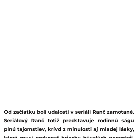
Od začiatku boli udalosti v seriáli Ranč zamotané.
Seriálový Ranč totiž predstavuje rodinnú ságu
plnú tajomstiev, krívd z minulosti aj mladej lásky,
ktorá musí prekonať hriechy bývalých generácií.