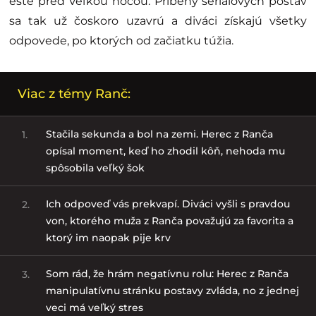
ešte pred Veľkou nocou. Príbehy seriálových postáv
sa tak už čoskoro uzavrú a diváci získajú všetky
odpovede, po ktorých od začiatku túžia.
Viac z témy Ranč:
Stačila sekunda a bol na zemi. Herec z Ranča
1.
opísal moment, keď ho zhodil kôň, nehoda mu
spôsobila veľký šok
Ich odpoveď vás prekvapí. Diváci vyšli s pravdou
2.
von, ktorého muža z Ranča považujú za favorita a
ktorý im naopak pije krv
Som rád, že hrám negatívnu rolu: Herec z Ranča
3.
manipulatívnu stránku postavy zvláda, no z jednej
veci má veľký stres