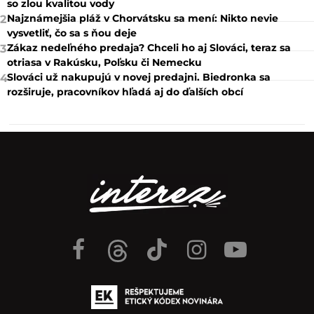
so zlou kvalitou vody
Najznámejšia pláž v Chorvátsku sa mení: Nikto nevie
2
vysvetliť, čo sa s ňou deje
Zákaz nedeľného predaja? Chceli ho aj Slováci, teraz sa
3
otriasa v Rakúsku, Poľsku či Nemecku
Slováci už nakupujú v novej predajni. Biedronka sa
4
rozširuje, pracovníkov hľadá aj do ďalších obcí