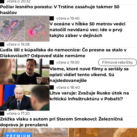
včera o 20:32
Požiar lesného porastu: V Trstíne zasahuje takmer 50
hasičov
včera o 19:40
V oceáne v hĺbke 50 metrov vedci
natočili nevídanú vec: Ide o prvý
takýto záber v dejinách
včera o 19:28
Ľudia išli z kúpaliska do nemocnice: Čo presne sa stalo v
Diakovciach? Odpoveď stále nemáme
včera o 19:00
Filmové rebríčky
Vieme, ktoré nové filmy a seriály sa
oplatí vidieť tento víkend. Sú
najsledovanejšie
včera o 18:40
Litva varuje: Zvažuje Rusko útok na
kritickú infraštruktúru v Pobaltí?
včera o 17:20
Zrážka vlaku s autom pri Starom Smokovci: Železničná
doprava je prerušená