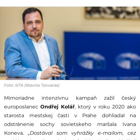
Foto: SITA (Stavros Tzovaras)
Mimoriadne intenzívnu kampaň zažil český
europoslanec
Ondřej Kolář
, ktorý v roku 2020 ako
starosta mestskej časti v Prahe dohliadal na
odstránenie sochy sovietskeho maršala Ivana
Koneva.
„Dostával som vyhrážky e-mailom, cez