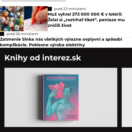
pred 23 minútami
Muž vyhral 273 000 000 € v lotérii:
Želal si „roztrhať tiket“, peniaze mu
zničili život
pred 26 minútami
Zatmenie Slnka nás všetkých výrazne ovplyvní a spôsobí
komplikácie. Poklesne výroba elektriny
Knihy od interez.sk