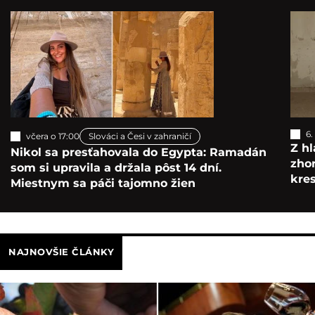
6.
včera o 17:00
Slováci a Česi v zahraničí
Z hl
Nikol sa presťahovala do Egypta: Ramadán
zho
som si upravila a držala pôst 14 dní.
kre
Miestnym sa páči tajomno žien
NAJNOVŠIE ČLÁNKY