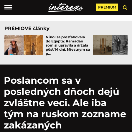
PREMIUM
PRÉMIOVÉ články
Nikol sa presťahovala
do Egypta: Ramadán
som si upravila a držala
pôst 14 dní. Miestnym sa
p...
Poslancom sa v
posledných dňoch dejú
zvláštne veci. Ale iba
tým na ruskom zozname
zakázaných