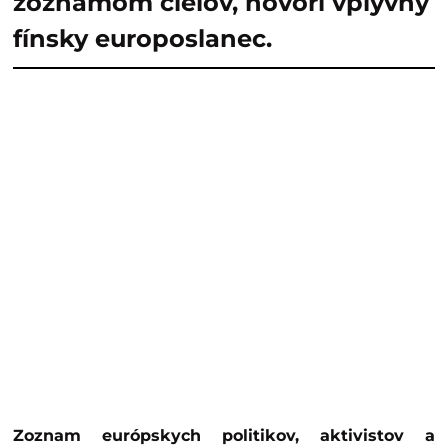
zoznamom cieľov, hovorí vplyvný
fínsky europoslanec.
Zoznam európskych politikov, aktivistov a