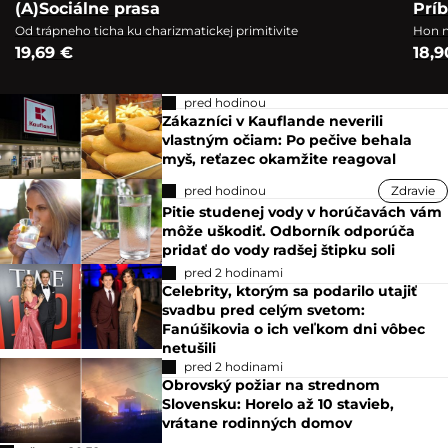
(A)Sociálne prasa
Prí
Od trápneho ticha ku charizmatickej primitivite
Hon n
19,69 €
18,9
pred hodinou
Zákazníci v Kauflande neverili
vlastným očiam: Po pečive behala
myš, reťazec okamžite reagoval
pred hodinou
Zdravie
Pitie studenej vody v horúčavách vám
môže uškodiť. Odborník odporúča
pridať do vody radšej štipku soli
pred 2 hodinami
Celebrity, ktorým sa podarilo utajiť
svadbu pred celým svetom:
Fanúšikovia o ich veľkom dni vôbec
netušili
pred 2 hodinami
Obrovský požiar na strednom
Slovensku: Horelo až 10 stavieb,
vrátane rodinných domov