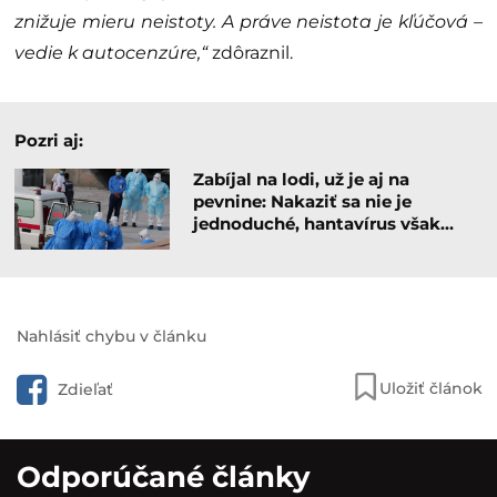
znižuje mieru neistoty. A práve neistota je kľúčová –
vedie k autocenzúre,“
zdôraznil.
Pozri aj:
Zabíjal na lodi, už je aj na
pevnine: Nakaziť sa nie je
jednoduché, hantavírus však…
Nahlásiť chybu v článku
Uložiť článok
Zdieľať
Odporúčané články