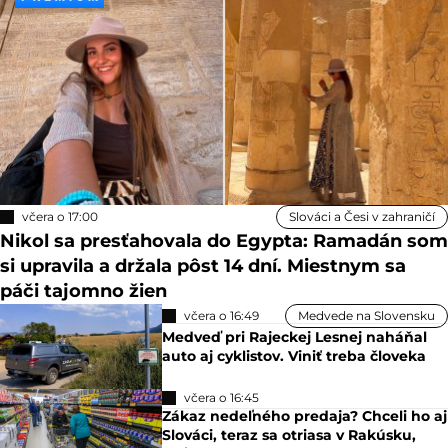
včera o 17:00
Slováci a Česi v zahraničí
Nikol sa presťahovala do Egypta: Ramadán som
si upravila a držala pôst 14 dní. Miestnym sa
páči tajomno žien
včera o 16:49
Medvede na Slovensku
Medveď pri Rajeckej Lesnej naháňal
auto aj cyklistov. Viniť treba človeka
včera o 16:45
Zákaz nedeľného predaja? Chceli ho aj
Slováci, teraz sa otriasa v Rakúsku,