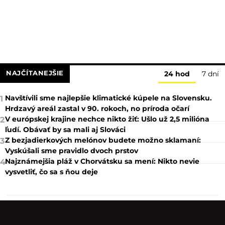
NAJČÍTANEJŠIE
24 hod
7 dní
Navštívili sme najlepšie klimatické kúpele na Slovensku.
1
Hrdzavý areál zastal v 90. rokoch, no príroda očarí
V európskej krajine nechce nikto žiť: Ušlo už 2,5 milióna
2
ľudí. Obávať by sa mali aj Slováci
Z bezjadierkových melónov budete možno sklamaní:
3
Vyskúšali sme pravidlo dvoch prstov
Najznámejšia pláž v Chorvátsku sa mení: Nikto nevie
4
vysvetliť, čo sa s ňou deje