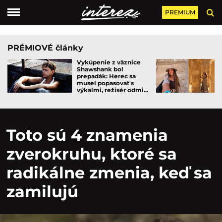
PREMIUM
PRÉMIOVÉ články
Vykúpenie z väznice
Shawshank bol
prepadák: Herec sa
musel popasovať s
výkalmi, režisér odmi...
Toto sú 4 znamenia
zverokruhu, ktoré sa
radikálne zmenia, keď sa
zamilujú