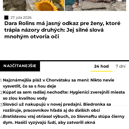
27. júla 2026
Dara Rolins má jasný odkaz pre ženy, ktoré
trápia názory druhých: Jej silné slová
mnohým otvoria oči
NAJČÍTANEJŠIE
24 hod
7 dní
Najznámejšia pláž v Chorvátsku sa mení: Nikto nevie
1
vysvetliť, čo sa s ňou deje
Kúpať sa sem radšej nechoďte: Hygienici zverejnili miesta
2
so zlou kvalitou vody
Slováci už nakupujú v novej predajni. Biedronka sa
3
rozširuje, pracovníkov hľadá aj do ďalších obcí
Bratislavou vraj otriasol výbuch, zo Slovnaftu stúpa čierny
4
dym. Hasiči vyzývajú ľudí, aby zatvorili okná