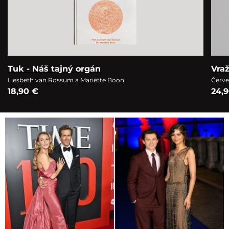
Tuk - Náš tajný orgán
Vra
Liesbeth van Rossum a Mariëtte Boon
Červe
18,90 €
24,