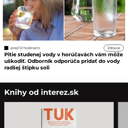
pred 12 hodinami
Zdravie
Pitie studenej vody v horúčavách vám môže
uškodiť. Odborník odporúča pridať do vody
radšej štipku soli
Knihy od interez.sk