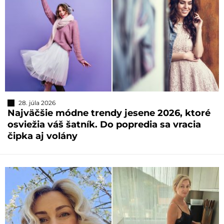
28. júla 2026
Najväčšie módne trendy jesene 2026, ktoré
osviežia váš šatník. Do popredia sa vracia
čipka aj volány