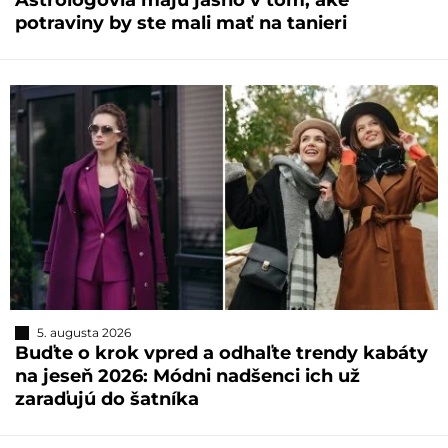
Astrológovia majú jasno v tom, aké
potraviny by ste mali mať na tanieri
5. augusta 2026
Buďte o krok vpred a odhaľte trendy kabáty
na jeseň 2026: Módni nadšenci ich už
zaraďujú do šatníka