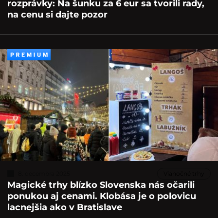
rozprávky: Na šunku za 6 eur sa tvorili rady,
na cenu si dajte pozor
8. decembra 2025
Vianočné trhy
Magické trhy blízko Slovenska nás očarili
ponukou aj cenami. Klobása je o polovicu
lacnejšia ako v Bratislave