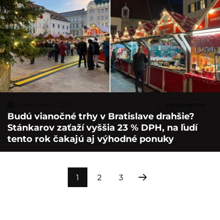
4. novembra 2025
Vianočné trhy
Budú vianočné trhy v Bratislave drahšie?
Stánkarov zaťaží vyššia 23 % DPH, na ľudí
tento rok čakajú aj výhodné ponuky
1
2
3