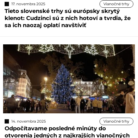
17. novembra 2025
Vianočné trhy
Tieto slovenské trhy sú európsky skrytý
klenot: Cudzinci sú z nich hotoví a tvrdia, že
sa ich naozaj oplatí navštíviť
14. novembra 2025
Vianočné trhy
Odpočítavame posledné minúty do
otvorenia jedných z najkrajších vianočných