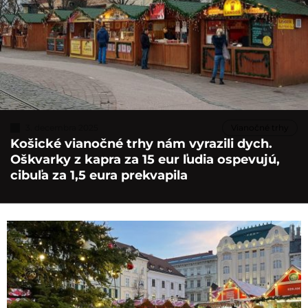
3. decembra 2025
Vianočné trhy
Košické vianočné trhy nám vyrazili dych.
Oškvarky z kapra za 15 eur ľudia ospevujú,
cibuľa za 1,5 eura prekvapila