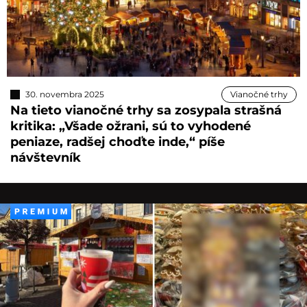
30. novembra 2025
Vianočné trhy
Na tieto vianočné trhy sa zosypala strašná
kritika: „Všade ožrani, sú to vyhodené
peniaze, radšej choďte inde,“ píše
návštevník