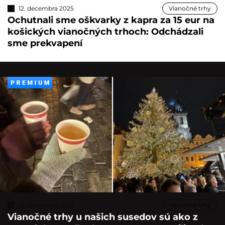
12. decembra 2025
Vianočné trhy
Ochutnali sme oškvarky z kapra za 15 eur na
košických vianočných trhoch: Odchádzali
sme prekvapení
10. decembra 2025
Vianočné trhy
Vianočné trhy u našich susedov sú ako z