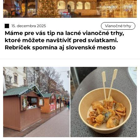
15. decembra 2025
Vianočné trhy
Máme pre vás tip na lacné vianočné trhy,
ktoré môžete navštíviť pred sviatkami.
Rebríček spomína aj slovenské mesto