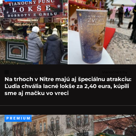
4. decembra 2025
Vianočné trhy
Na trhoch v Nitre majú aj špeciálnu atrakciu:
Ľudia chvália lacné lokše za 2,40 eura, kúpili
sme aj mačku vo vreci