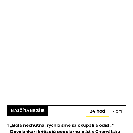
NAJČÍTANEJŠIE
24 hod
7 dní
„Bola nechutná, rýchlo sme sa okúpali a odišli.“
1
Dovolenkári kritizujú populárnu pláž v Chorvátsku