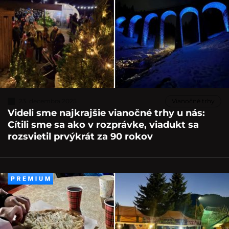
23. decembra 2025
Vianočné trhy
Videli sme najkrajšie vianočné trhy u nás:
Cítili sme sa ako v rozprávke, viadukt sa
rozsvietil prvýkrát za 90 rokov