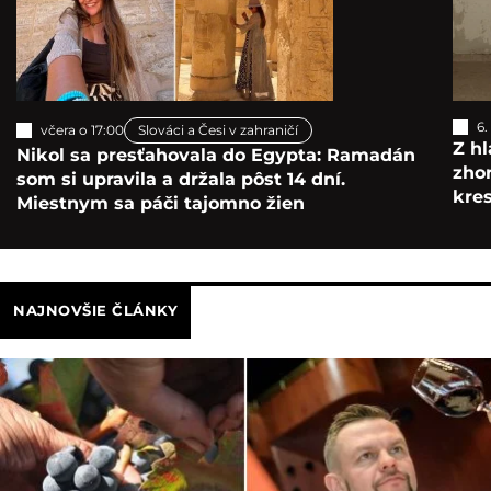
6.
včera o 17:00
Slováci a Česi v zahraničí
Z hl
Nikol sa presťahovala do Egypta: Ramadán
zho
som si upravila a držala pôst 14 dní.
kre
Miestnym sa páči tajomno žien
NAJNOVŠIE ČLÁNKY