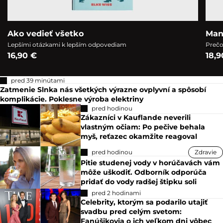
Ako vedieť všetko
Man
Lepšími otázkami k lepším odpovediam
Prečo
16,90 €
18,9
pred 39 minútami
Zatmenie Slnka nás všetkých výrazne ovplyvní a spôsobí
komplikácie. Poklesne výroba elektriny
pred hodinou
Zákazníci v Kauflande neverili
vlastným očiam: Po pečive behala
myš, reťazec okamžite reagoval
pred hodinou
Zdravie
Pitie studenej vody v horúčavách vám
môže uškodiť. Odborník odporúča
pridať do vody radšej štipku soli
pred 2 hodinami
Celebrity, ktorým sa podarilo utajiť
svadbu pred celým svetom:
Fanúšikovia o ich veľkom dni vôbec