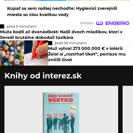
Kúpať sa sem radšej nechoďte: Hygienici zverejnili
miesta so zlou kvalitou vody
pred 9 minútami
Muža bodli až dvanásťkrát: Našli dvoch mladíkov, ktorí v
Seredi brutálne dobodali taxikára
pred 36 minútami
Muž vyhral 273 000 000 € v lotérii:
Želal si „roztrhať tiket“, peniaze mu
zničili život
Knihy od interez.sk