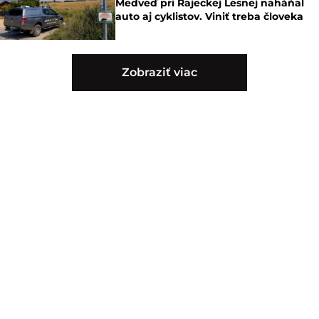
Medveď pri Rajeckej Lesnej naháňal
auto aj cyklistov. Viniť treba človeka
Zobraziť viac