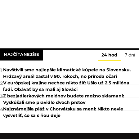
NAJČÍTANEJŠIE
24 hod
7 dní
Navštívili sme najlepšie klimatické kúpele na Slovensku.
1
Hrdzavý areál zastal v 90. rokoch, no príroda očarí
V európskej krajine nechce nikto žiť: Ušlo už 2,5 milióna
2
ľudí. Obávať by sa mali aj Slováci
Z bezjadierkových melónov budete možno sklamaní:
3
Vyskúšali sme pravidlo dvoch prstov
Najznámejšia pláž v Chorvátsku sa mení: Nikto nevie
4
vysvetliť, čo sa s ňou deje