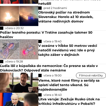
netušili
pred 2 hodinami
Obrovský požiar na strednom
Slovensku: Horelo až 10 stavieb,
vrátane rodinných domov
včera o 20:32
Požiar lesného porastu: V Trstíne zasahuje takmer 50
hasičov
včera o 19:40
V oceáne v hĺbke 50 metrov vedci
natočili nevídanú vec: Ide o prvý
takýto záber v dejinách
včera o 19:28
Ľudia išli z kúpaliska do nemocnice: Čo presne sa stalo v
Diakovciach? Odpoveď stále nemáme
včera o 19:00
Filmové rebríčky
Vieme, ktoré nové filmy a seriály sa
oplatí vidieť tento víkend. Sú
najsledovanejšie
včera o 18:40
Litva varuje: Zvažuje Rusko útok na
kritickú infraštruktúru v Pobaltí?