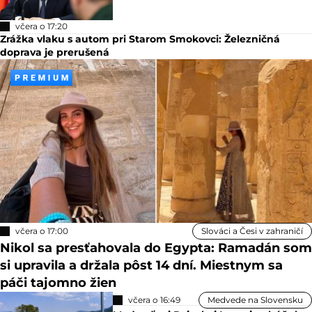
včera o 17:20
Zrážka vlaku s autom pri Starom Smokovci: Železničná
doprava je prerušená
včera o 17:00
Slováci a Česi v zahraničí
Nikol sa presťahovala do Egypta: Ramadán som
si upravila a držala pôst 14 dní. Miestnym sa
páči tajomno žien
včera o 16:49
Medvede na Slovensku