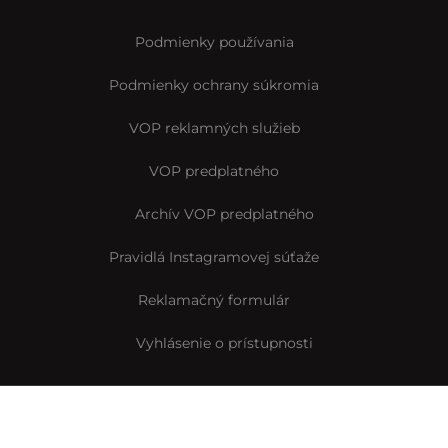
Podmienky používania
Podmienky ochrany súkromia
VOP reklamných služieb
VOP predplatného
Archív VOP predplatného
Pravidlá Instagramovej súťaže
Reklamačný formulár
Vyhlásenie o prístupnosti
© Interez.sk 2014-2026