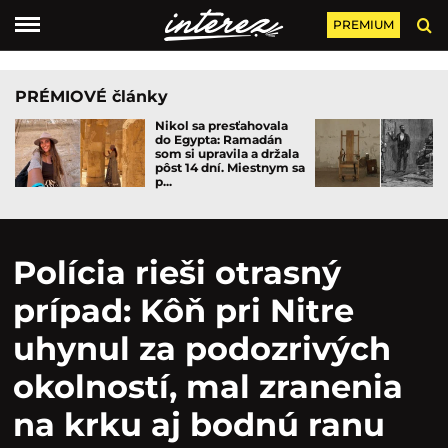
PREMIUM
PRÉMIOVÉ články
Nikol sa presťahovala
do Egypta: Ramadán
som si upravila a držala
pôst 14 dní. Miestnym sa
p...
Polícia rieši otrasný
prípad: Kôň pri Nitre
uhynul za podozrivých
okolností, mal zranenia
na krku aj bodnú ranu