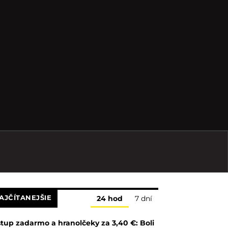
AJČÍTANEJŠIE
24 hod
7 dní
tup zadarmo a hranolčeky za 3,40 €: Boli