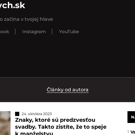
ych.sk
o začína v tvojej hlave
book
Instagram
YouTube
Články od autora
24. októbra 2023
N
Znaky, ktoré sú predzvesťou
svadby. Takto zistíte, že to speje
1
Vs
k manželstvu