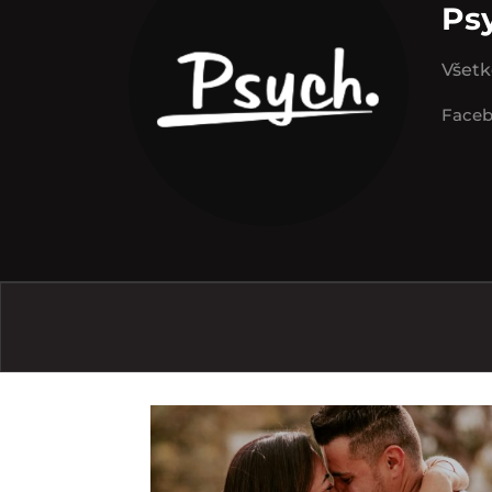
Ps
Všetk
Face