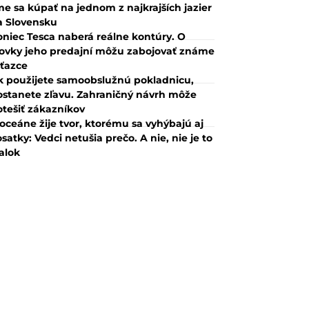
e sa kúpať na jednom z najkrajších jazier
a Slovensku
oniec Tesca naberá reálne kontúry. O
tovky jeho predajní môžu zabojovať známe
eťazce
k použijete samoobslužnú pokladnicu,
ostanete zľavu. Zahraničný návrh môže
otešiť zákazníkov
oceáne žije tvor, ktorému sa vyhýbajú aj
satky: Vedci netušia prečo. A nie, nie je to
alok