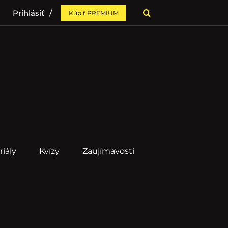
Prihlásiť
Kúpiť PREMIUM
riály
Kvízy
Zaujímavosti