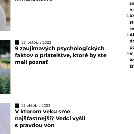
sm
n
2
K
s
r
3
A
d
23. októbra 2023
p
9 zaujímavých psychologických
4
V 
faktov o priateľstve, ktoré by ste
ko
mali poznať
žr
21. októbra 2023
V ktorom veku sme
najšťastnejší? Vedci vyšli
s pravdou von