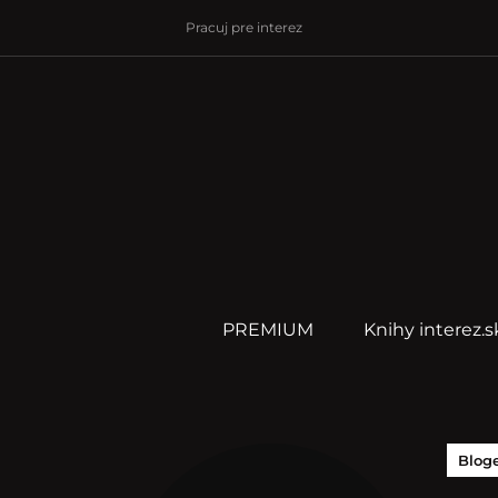
Pracuj pre interez
PREMIUM
Knihy interez.s
Blog