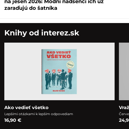
na jeseň 2026: Módni nadšenci ich už
zaraďujú do šatníka
Knihy od interez.sk
Ako vedieť všetko
Vra
Lepšími otázkami k lepším odpovediam
Červe
16,90 €
24,