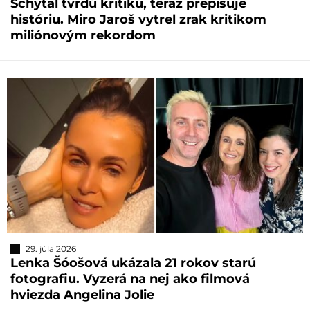
Schytal tvrdú kritiku, teraz prepisuje
históriu. Miro Jaroš vytrel zrak kritikom
miliónovým rekordom
29. júla 2026
Lenka Šóošová ukázala 21 rokov starú
fotografiu. Vyzerá na nej ako filmová
hviezda Angelina Jolie