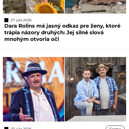
27. júla 2026
Dara Rolins má jasný odkaz pre ženy, ktoré
trápia názory druhých: Jej silné slová
mnohým otvoria oči
27. júla 2026
Farma