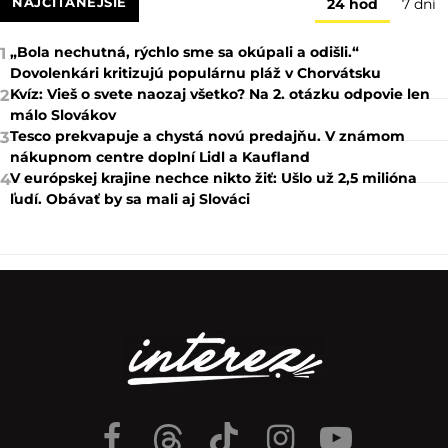
NAJČÍTANEJŠIE
24 hod
7 dní
„Bola nechutná, rýchlo sme sa okúpali a odišli.“
1
Dovolenkári kritizujú populárnu pláž v Chorvátsku
Kvíz: Vieš o svete naozaj všetko? Na 2. otázku odpovie len
2
málo Slovákov
Tesco prekvapuje a chystá novú predajňu. V známom
3
nákupnom centre doplní Lidl a Kaufland
V európskej krajine nechce nikto žiť: Ušlo už 2,5 milióna
4
ľudí. Obávať by sa mali aj Slováci