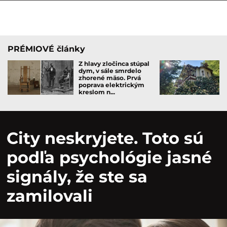
PRÉMIOVÉ články
Z hlavy zločinca stúpal
dym, v sále smrdelo
zhorené mäso. Prvá
poprava elektrickým
kreslom n...
City neskryjete. Toto sú
podľa psychológie jasné
signály, že ste sa
zamilovali