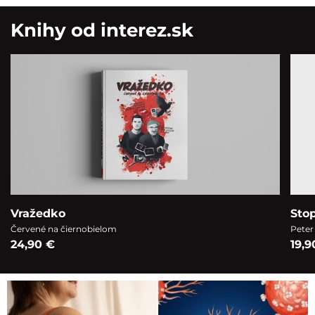
Knihy od interez.sk
Vražedko
Sto
Červené na čiernobielom
Peter
24,90 €
19,9