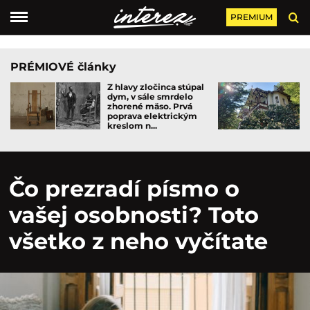
PREMIUM
PRÉMIOVÉ články
Z hlavy zločinca stúpal
dym, v sále smrdelo
zhorené mäso. Prvá
poprava elektrickým
kreslom n...
Čo prezradí písmo o
vašej osobnosti? Toto
všetko z neho vyčítate