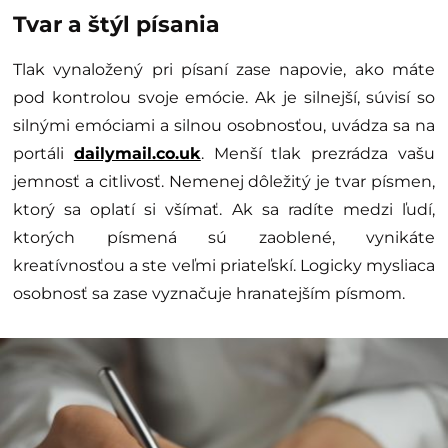
Tvar a štýl písania
Tlak vynaložený pri písaní zase napovie, ako máte
pod kontrolou svoje emócie. Ak je silnejší, súvisí so
silnými emóciami a silnou osobnosťou, uvádza sa na
portáli
dailymail.co.uk
. Menší tlak prezrádza vašu
jemnosť a citlivosť. Nemenej dôležitý je tvar písmen,
ktorý sa oplatí si všímať. Ak sa radíte medzi ľudí,
ktorých písmená sú zaoblené, vynikáte
kreatívnosťou a ste veľmi priateľskí. Logicky mysliaca
osobnosť sa zase vyznačuje hranatejším písmom.