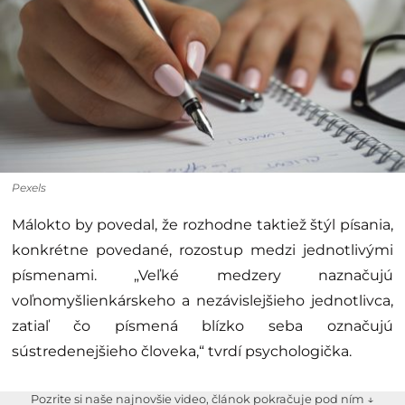
Pexels
Málokto by povedal, že rozhodne taktiež štýl písania,
konkrétne povedané, rozostup medzi jednotlivými
písmenami. „Veľké medzery naznačujú
voľnomyšlienkárskeho a nezávislejšieho jednotlivca,
zatiaľ čo písmená blízko seba označujú
sústredenejšieho človeka,“ tvrdí psychologička.
Pozrite si naše najnovšie video, článok pokračuje pod ním ↓