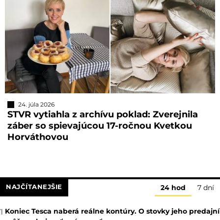
24. júla 2026
STVR vytiahla z archívu poklad: Zverejnila
záber so spievajúcou 17-ročnou Kvetkou
Horváthovou
NAJČÍTANEJŠIE
24 hod
7 dní
Koniec Tesca naberá reálne kontúry. O stovky jeho predajní
1