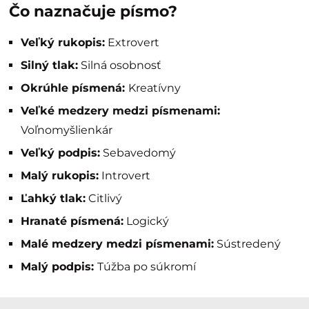
Čo naznačuje písmo?
Veľký rukopis:
Extrovert
Silný tlak:
Silná osobnosť
Okrúhle písmená:
Kreatívny
Veľké medzery medzi písmenami:
Voľnomyšlienkár
Veľký podpis:
Sebavedomý
Malý rukopis:
Introvert
Ľahký tlak:
Citlivý
Hranaté písmená:
Logický
Malé medzery medzi písmenami:
Sústredený
Malý podpis:
Túžba po súkromí