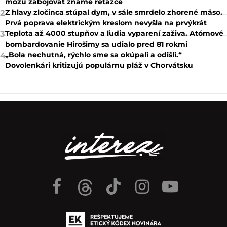
môžu zabojovať známe reťazce
Z hlavy zločinca stúpal dym, v sále smrdelo zhorené mäso.
2
Prvá poprava elektrickým kreslom nevyšla na prvýkrát
Teplota až 4000 stupňov a ľudia vyparení zaživa. Atómové
3
bombardovanie Hirošimy sa udialo pred 81 rokmi
„Bola nechutná, rýchlo sme sa okúpali a odišli.“
4
Dovolenkári kritizujú populárnu pláž v Chorvátsku