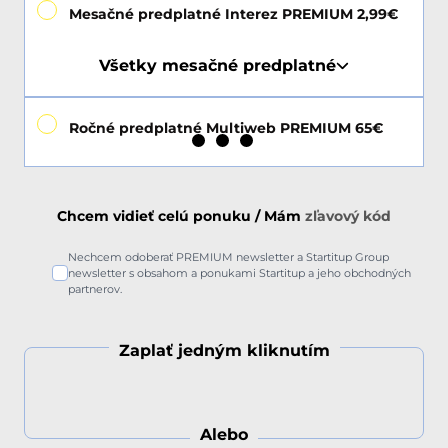
Mesačné predplatné Interez PREMIUM 2,99€
Všetky mesačné predplatné
Ročné predplatné Multiweb PREMIUM 65€
Chcem vidieť celú ponuku / Mám
zľavový kód
Nechcem odoberať PREMIUM newsletter a Startitup Group
newsletter s obsahom a ponukami Startitup a jeho obchodných
partnerov.
Zaplať jedným kliknutím
Alebo