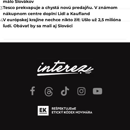
málo Slovákov
Tesco prekvapuje a chystá novú predajňu. V známom
3
nákupnom centre doplní Lidl a Kaufland
V európskej krajine nechce nikto žiť: Ušlo už 2,5 milióna
4
ľudí. Obávať by sa mali aj Slováci