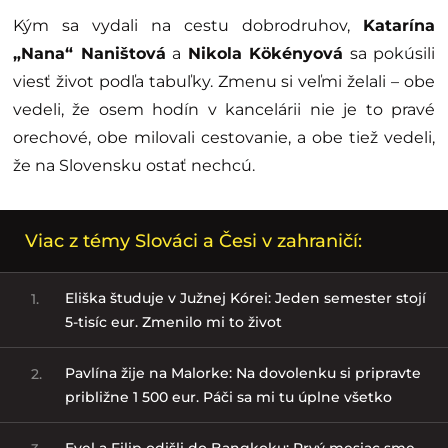
Kým sa vydali na cestu dobrodruhov,
Katarína
„Nana“ Naništová
a
Nikola Kökényová
sa pokúsili
viesť život podľa tabuľky. Zmenu si veľmi želali – obe
vedeli, že osem hodín v kancelárii nie je to pravé
orechové, obe milovali cestovanie, a obe tiež vedeli,
že na Slovensku ostať nechcú.
Viac z témy Slováci a Česi v zahraničí:
Eliška študuje v Južnej Kórei: Jeden semester stojí
1.
5-tisíc eur. Zmenilo mi to život
Pavlína žije na Malorke: Na dovolenku si pripravte
2.
približne 1 500 eur. Páči sa mi tu úplne všetko
Evel a Filip odišli do Bangkoku: Prvý mesiac sme