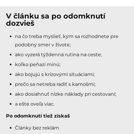
V článku sa po odomknutí
dozvieš
na čo treba myslieť, kým sa rozhodnete pre
podobný smer v živote;
ako vyzerá týždenná rutina na ceste;
koľko peňazí minú;
ako bojujú s krízovými situáciami;
prečo sa netreba radiť s kamošmi;
ako dosiahnuť nízke náklady pri cestovaní;
a ešte oveľa viac.
Po odomknutí tiež získaš
Články bez reklám