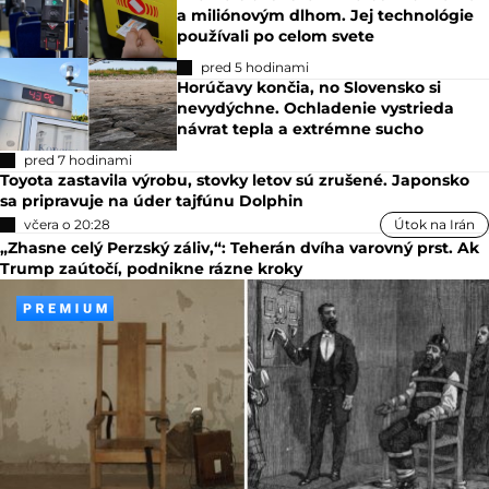
a miliónovým dlhom. Jej technológie
používali po celom svete
pred 5 hodinami
Horúčavy končia, no Slovensko si
nevydýchne. Ochladenie vystrieda
návrat tepla a extrémne sucho
pred 7 hodinami
Toyota zastavila výrobu, stovky letov sú zrušené. Japonsko
sa pripravuje na úder tajfúnu Dolphin
včera o 20:28
Útok na Irán
„Zhasne celý Perzský záliv,“: Teherán dvíha varovný prst. Ak
Trump zaútočí, podnikne rázne kroky