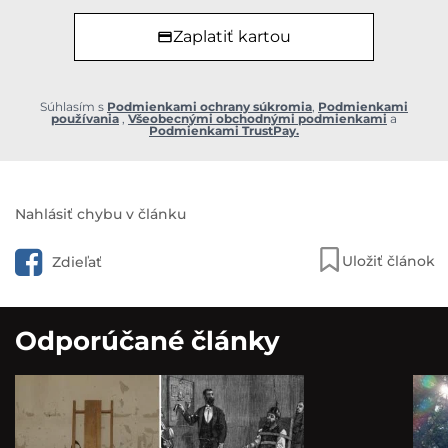
Zaplatiť kartou
Súhlasím s
Podmienkami ochrany súkromia
,
Podmienkami
používania
,
Všeobecnými obchodnými podmienkami
a
Podmienkami TrustPay.
Nahlásiť chybu v článku
Uložiť článok
Zdieľať
Odporúčané články