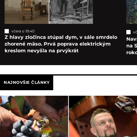
včera o 19:40
vč
Z hlavy zločinca stúpal dym, v sále smrdelo
Navš
zhorené mäso. Prvá poprava elektrickým
na S
kreslom nevyšla na prvýkrát
roko
NAJNOVŠIE ČLÁNKY