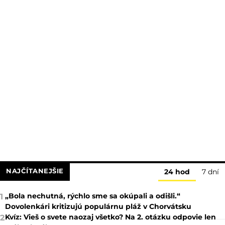
NAJČÍTANEJŠIE
24 hod
7 dní
„Bola nechutná, rýchlo sme sa okúpali a odišli.“
1
Dovolenkári kritizujú populárnu pláž v Chorvátsku
Kvíz: Vieš o svete naozaj všetko? Na 2. otázku odpovie len
2