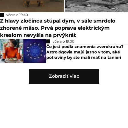
včera o 19:40
Z hlavy zločinca stúpal dym, v sále smrdelo
zhorené mäso. Prvá poprava elektrickým
kreslom nevyšla na prvýkrát
včera o 19:00
Čo jesť podľa znamenia zverokruhu?
Astrológovia majú jasno v tom, aké
potraviny by ste mali mať na tanieri
Zobraziť viac