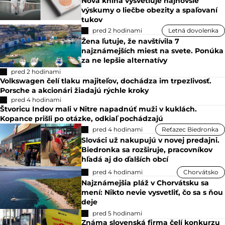
Nová kniha vysvetľuje najnovšie
výskumy o liečbe obezity a spaľovaní
tukov
pred 2 hodinami
Letná dovolenka
Žena ľutuje, že navštívila 7
najznámejších miest na svete. Ponúka
za ne lepšie alternatívy
pred 2 hodinami
Volkswagen čelí tlaku majiteľov, dochádza im trpezlivosť.
Porsche a akcionári žiadajú rýchle kroky
pred 4 hodinami
Štvoricu Indov mali v Nitre napadnúť muži v kuklách.
Kopance prišli po otázke, odkiaľ pochádzajú
pred 4 hodinami
Reťazec Biedronka
Slováci už nakupujú v novej predajni.
Biedronka sa rozširuje, pracovníkov
hľadá aj do ďalších obcí
pred 4 hodinami
Chorvátsko
Najznámejšia pláž v Chorvátsku sa
mení: Nikto nevie vysvetliť, čo sa s ňou
deje
pred 5 hodinami
Známa slovenská firma čelí konkurzu