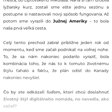
mesta, do Liptovského Mikuláša. Nana si tam urobila
lyžiarsky kurz, zostali sme ešte jednu sezónu a
postupne si nastavovali nový spôsob fungovania. Až
potom sme vyrazili do
Južnej Ameriky
– to bola
naša prvá veľká cesta.
Celý tento prechod zabral približne jeden rok od
momentu, keď sme začali podnikať na voľnej nohe.
To, že sa nám nakoniec podarilo vyraziť, bola
kombinácia toho, že nás to k tomuto životnému
štýlu ťahalo a faktu, že plán odísť do Kanady
nakoniec nevyšiel.
Čo by ste odkázali ľuďom, ktorí chcú dosiahnuť
životný štýl digitálneho nomáda, no nevedia, ako
začať?