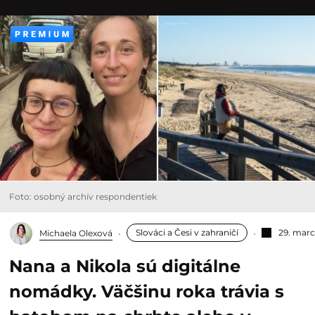
Foto: osobný archív respondentiek
Slováci a Česi v zahraničí
29. marc
Michaela Olexová
Nana a Nikola sú digitálne
nomádky. Väčšinu roka trávia s