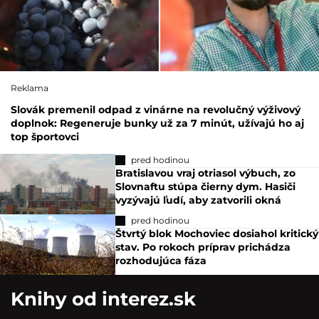
Reklama
Slovák premenil odpad z vinárne na revolučný výživový
doplnok: Regeneruje bunky už za 7 minút, užívajú ho aj
top športovci
pred hodinou
Bratislavou vraj otriasol výbuch, zo
Slovnaftu stúpa čierny dym. Hasiči
vyzývajú ľudí, aby zatvorili okná
pred hodinou
Štvrtý blok Mochoviec dosiahol kritický
stav. Po rokoch príprav prichádza
rozhodujúca fáza
Knihy od interez.sk