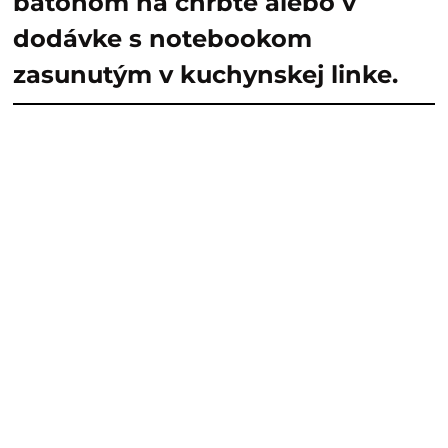
batohom na chrbte alebo v
dodávke s notebookom
zasunutým v kuchynskej linke.