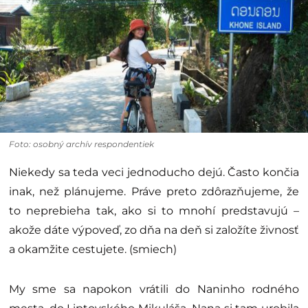
Foto: osobný archív respondentiek
Niekedy sa teda veci jednoducho dejú. Často končia
inak, než plánujeme. Práve preto zdôrazňujeme, že
to neprebieha tak, ako si to mnohí predstavujú –
akože dáte výpoveď, zo dňa na deň si založíte živnosť
a okamžite cestujete. (smiech)
My sme sa napokon vrátili do Naninho rodného