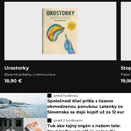
Urostorky
Sto
Bizarné príbehy z nemocnice
Peter
18,90 €
19,9
pred hodinou
Spoločnosť Kiwi prišla s časovo
obmedzenou ponukou: Letenky zo
Slovenska sa dajú kúpiť už za 12 eur
pred 2 hodinami
Tuk ako tajný orgán v našom tele: