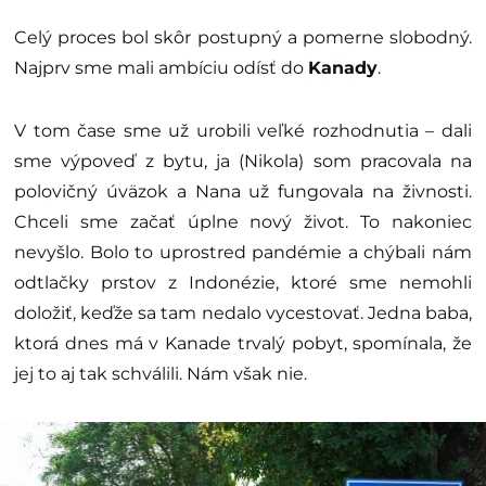
Celý proces bol skôr postupný a pomerne slobodný.
Najprv sme mali ambíciu odísť do
Kanady
.
V tom čase sme už urobili veľké rozhodnutia – dali
sme výpoveď z bytu, ja (Nikola) som pracovala na
polovičný úväzok a Nana už fungovala na živnosti.
Chceli sme začať úplne nový život. To nakoniec
nevyšlo. Bolo to uprostred pandémie a chýbali nám
odtlačky prstov z Indonézie, ktoré sme nemohli
doložiť, keďže sa tam nedalo vycestovať. Jedna baba,
ktorá dnes má v Kanade trvalý pobyt, spomínala, že
jej to aj tak schválili. Nám však nie.