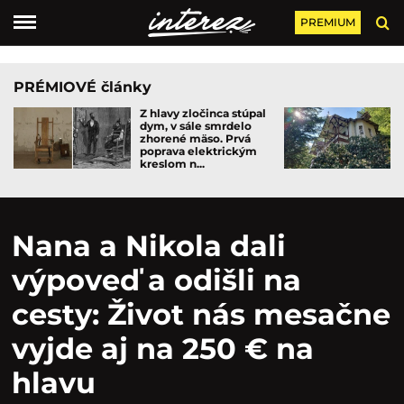
PREMIUM
PRÉMIOVÉ články
Z hlavy zločinca stúpal
dym, v sále smrdelo
zhorené mäso. Prvá
poprava elektrickým
kreslom n...
Nana a Nikola dali
výpoveď a odišli na
cesty: Život nás mesačne
vyjde aj na 250 € na
hlavu