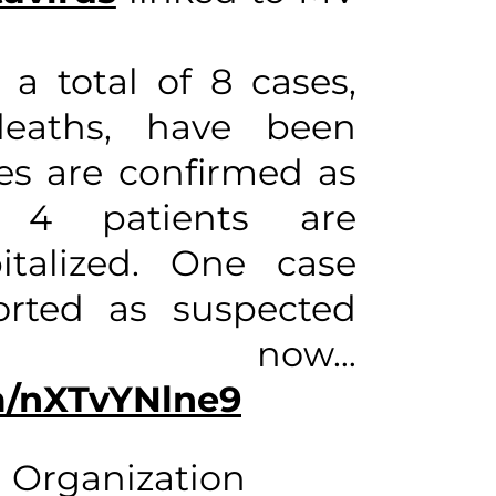
 a total of 8 cases,
deaths, have been
ses are confirmed as
. 4 patients are
italized. One case
orted as suspected
 now…
om/nXTvYNlne9
 Organization