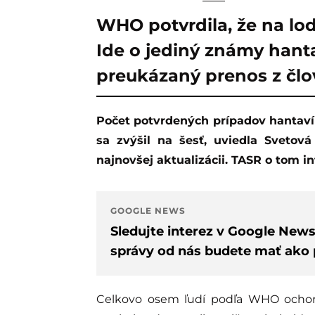
WHO potvrdila, že na lod
Ide o jediný známy hanta
preukázaný prenos z člo
Počet potvrdených prípadov hantavírusu spojených s výletnou loďou MV Hondius
sa zvýšil na šesť, uviedla Svetová
najnovšej aktualizácii. TASR o tom i
GOOGLE NEWS
Sledujte interez v Google New
správy od nás budete mať ako p
Celkovo osem ľudí podľa WHO ochore