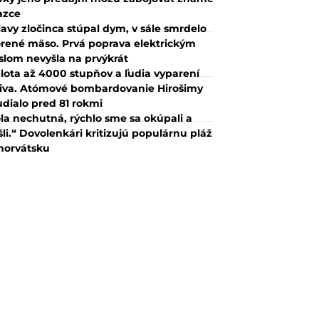
azce
lavy zločinca stúpal dym, v sále smrdelo
rené mäso. Prvá poprava elektrickým
slom nevyšla na prvýkrát
lota až 4000 stupňov a ľudia vyparení
iva. Atómové bombardovanie Hirošimy
udialo pred 81 rokmi
la nechutná, rýchlo sme sa okúpali a
šli.“ Dovolenkári kritizujú populárnu pláž
horvátsku