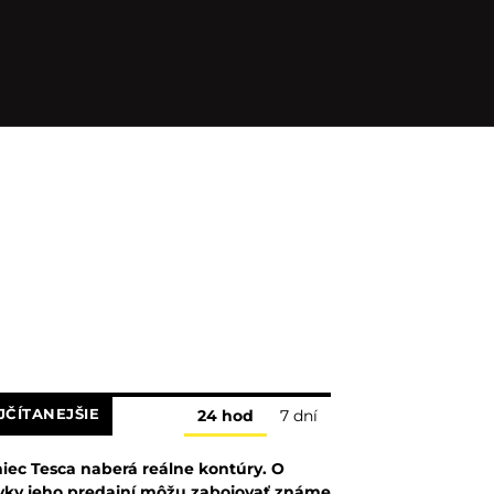
JČÍTANEJŠIE
24 hod
7 dní
iec Tesca naberá reálne kontúry. O
vky jeho predajní môžu zabojovať známe