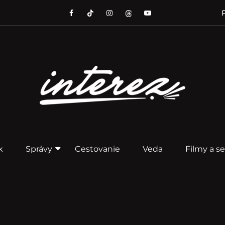
P
k
Správy
Cestovanie
Veda
Filmy a se