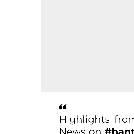
Highlights fro
News on
#hant