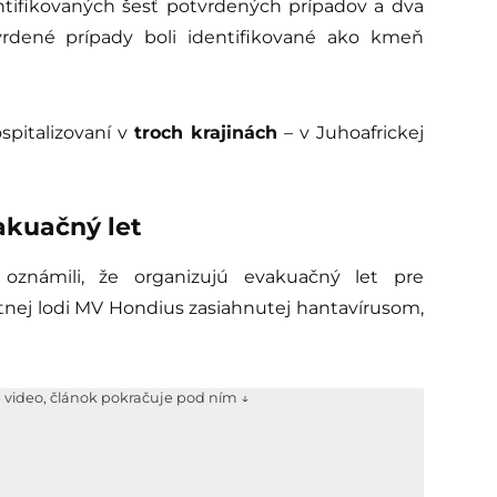
entifikovaných šesť potvrdených prípadov a dva
rdené prípady boli identifikované ako kmeň
spitalizovaní v
troch krajinách
– v Juhoafrickej
akuačný let
oznámili, že organizujú evakuačný let pre
tnej lodi MV Hondius zasiahnutej hantavírusom,
e video, článok pokračuje pod ním ↓