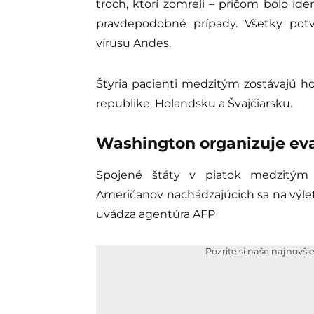
troch, ktorí zomreli – pričom bolo id
pravdepodobné prípady. Všetky potv
vírusu Andes.
Štyria pacienti medzitým zostávajú ho
republike, Holandsku a Švajčiarsku.
Washington organizuje ev
Spojené štáty v piatok medzitým 
Američanov nachádzajúcich sa na výle
uvádza agentúra AFP
Pozrite si naše najnovši