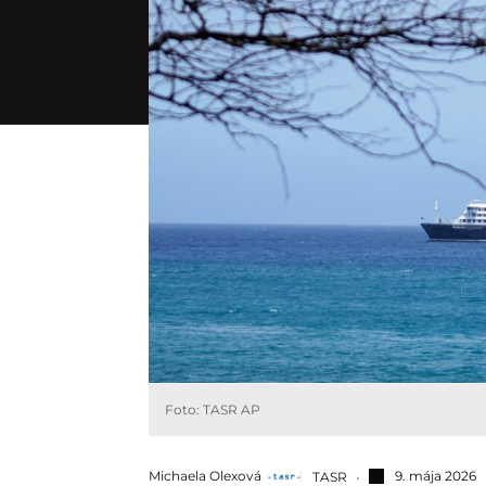
Foto: TASR AP
Michaela Olexová
9. mája 2026
TASR