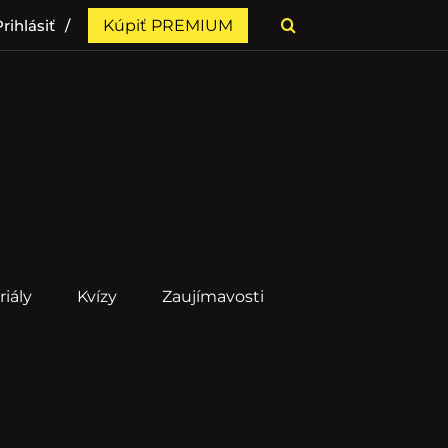
rihlásiť
Kúpiť PREMIUM
riály
Kvízy
Zaujímavosti