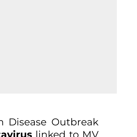
m Disease Outbreak
avirus
linked to MV