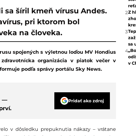
reť
i sa šíril kmeň vírusu Andes.
Z h
2
zho
vírus, pri ktorom bol
kre
veka na človeka.
Tep
3
zaž
sa 
„Bo
4
odi
 zdravotnícka organizácia v piatok večer v
v C
nformuje podľa správy portálu Sky News.
s —
Pridať ako zdroj
rví.
lo v dôsledku prepuknutia nákazy – vrátane