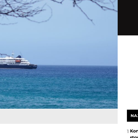
NA
Kon
1
sto