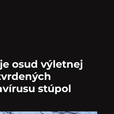
je osud výletnej
otvrdených
vírusu stúpol