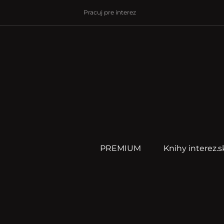
Pracuj pre interez
PREMIUM
Knihy interez.s