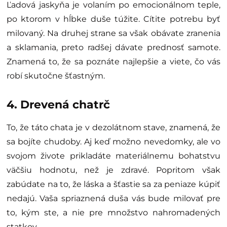
Ľadová jaskyňa je volaním po emocionálnom teple,
po ktorom v hĺbke duše túžite. Cítite potrebu byť
milovaný. Na druhej strane sa však obávate zranenia
a sklamania, preto radšej dávate prednosť samote.
Znamená to, že sa poznáte najlepšie a viete, čo vás
robí skutočne šťastným.
4. Drevená chatrč
To, že táto chata je v dezolátnom stave, znamená, že
sa bojíte chudoby. Aj keď možno nevedomky, ale vo
svojom živote prikladáte materiálnemu bohatstvu
väčšiu hodnotu, než je zdravé. Popritom však
zabúdate na to, že láska a šťastie sa za peniaze kúpiť
nedajú. Vaša spriaznená duša vás bude milovať pre
to, kým ste, a nie pre množstvo nahromadených
statkov.