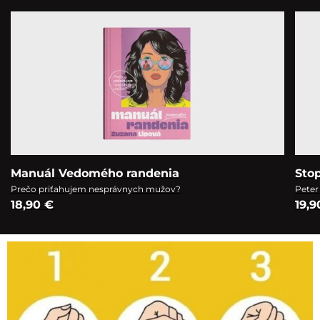
Manuál Vedomého randenia
Sto
Prečo priťahujem nesprávnych mužov?
Peter
18,90 €
19,9