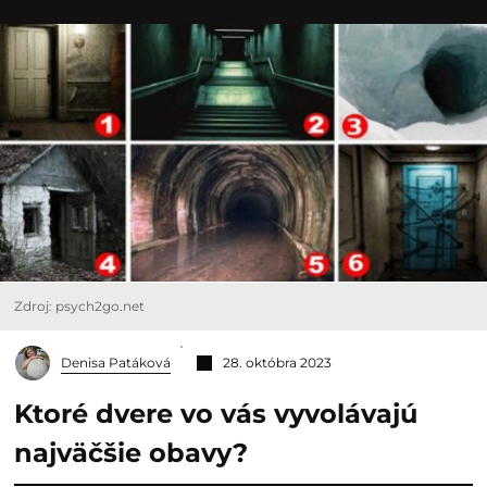
Zdroj: psych2go.net
Denisa Patáková
28. októbra 2023
Ktoré dvere vo vás vyvolávajú
najväčšie obavy?