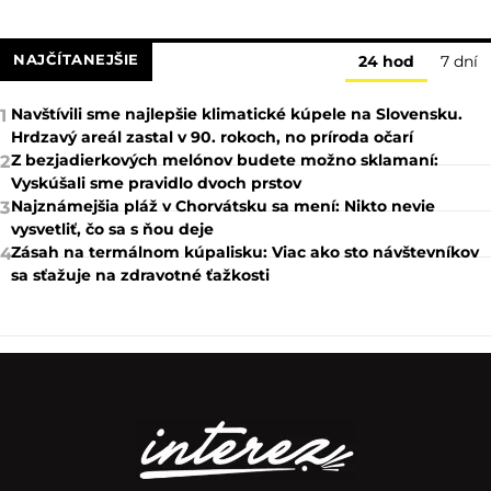
NAJČÍTANEJŠIE
24 hod
7 dní
Navštívili sme najlepšie klimatické kúpele na Slovensku.
1
Hrdzavý areál zastal v 90. rokoch, no príroda očarí
Z bezjadierkových melónov budete možno sklamaní:
2
Vyskúšali sme pravidlo dvoch prstov
Najznámejšia pláž v Chorvátsku sa mení: Nikto nevie
3
vysvetliť, čo sa s ňou deje
Zásah na termálnom kúpalisku: Viac ako sto návštevníkov
4
sa sťažuje na zdravotné ťažkosti