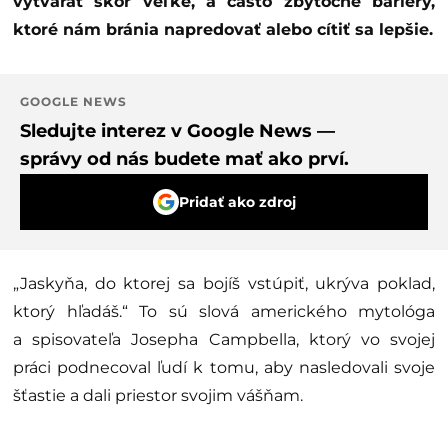
vytvárať skôr veľké, a často zbytočné bariéry,
ktoré nám bránia napredovať alebo cítiť sa lepšie.
GOOGLE NEWS
Sledujte interez v Google News —
správy od nás budete mať ako prví.
Pridať ako zdroj
„Jaskyňa, do ktorej sa bojíš vstúpiť, ukrýva poklad,
ktorý hľadáš.“ To sú slová amerického mytológa
a spisovateľa Josepha Campbella, ktorý vo svojej
práci podnecoval ľudí k tomu, aby nasledovali svoje
šťastie a dali priestor svojim vášňam.