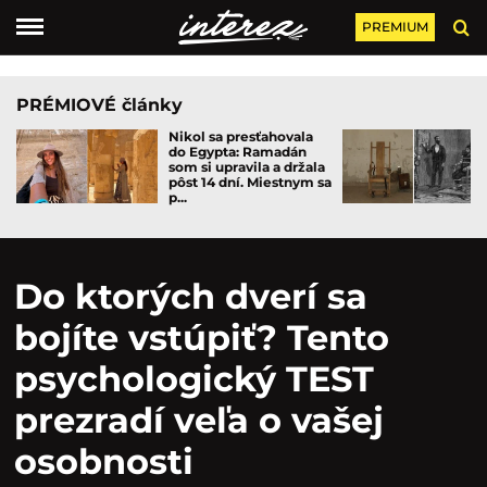
PREMIUM
PRÉMIOVÉ články
Nikol sa presťahovala
do Egypta: Ramadán
som si upravila a držala
pôst 14 dní. Miestnym sa
p...
Do ktorých dverí sa
bojíte vstúpiť? Tento
psychologický TEST
prezradí veľa o vašej
osobnosti