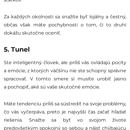
Za každých okolností sa snažíte byť lojálny a čestný,
občas však máte pochybnosti o tom, či to druhí
dokážu skutočne oceniť.
5. Tunel
Ste inteligentný človek, ale príliš vás ovládajú pocity
a emócie, z ktorých väčšinu nie ste schopný správne
spracovať. V tomto smere si musíte urobiť jasno
a pochopiť, aké sú vaše skutočné emócie.
Máte tendenciu príliš sa sústrediť na svoje problémy,
čo vás vyčerpáva, preto je najvyšší čas začať hľadať
riešenia. Snažte sa byť vo svojom živote
predovšetkým spokojný so sebou a nájsť chýbajúcu