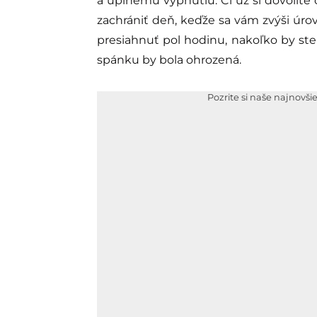
a úplnému vypnutiu. Či už si dovolíte
zachrániť deň, keďže sa vám zvýši úro
presiahnuť pol hodinu, nakoľko by ste
spánku by bola ohrozená.
Pozrite si naše najnovši