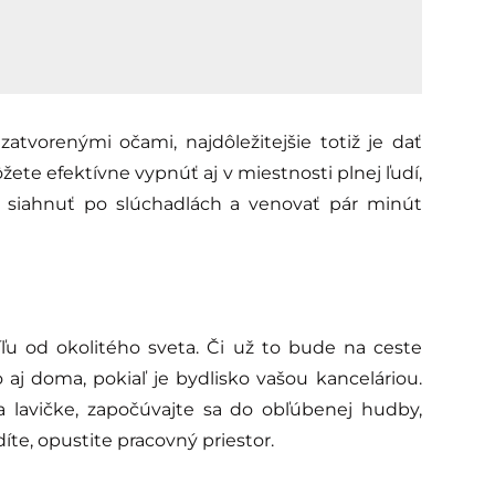
atvorenými očami, najdôležitejšie totiž je dať
môžete efektívne vypnúť aj v miestnosti plnej ľudí,
 siahnuť po slúchadlách a venovať pár minút
ľu od okolitého sveta. Či už to bude na ceste
j doma, pokiaľ je bydlisko vašou kanceláriou.
a lavičke, započúvajte sa do obľúbenej hudby,
íte, opustite pracovný priestor.