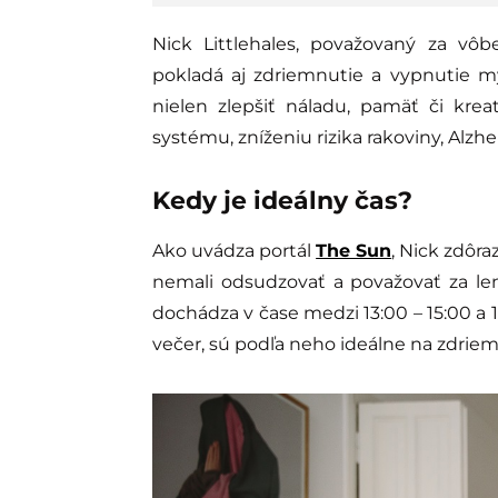
Nick Littlehales, považovaný za vô
pokladá aj zdriemnutie a vypnutie my
nielen zlepšiť náladu, pamäť či kreat
systému, zníženiu rizika rakoviny, Alz
Kedy je ideálny čas?
Ako uvádza portál
The Sun
, Nick zdôra
nemali odsudzovať a považovať za len
dochádza v čase medzi 13:00 – 15:00 a 1
večer, sú podľa neho ideálne na zdriem