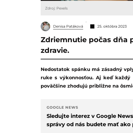
Zdroj: Pexels
Denisa Patáková
25. októbra 2023
Zdriemnutie počas dňa p
zdravie.
Nedostatok spánku má zásadný vply
ruke s výkonnosťou. Aj keď každý 
poväčšine zhodujú približne na ôsmi
GOOGLE NEWS
Sledujte interez v Google New
správy od nás budete mať ako p