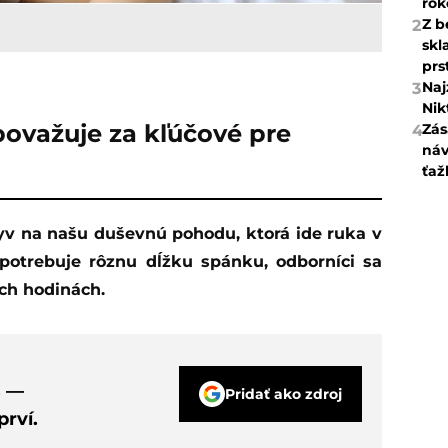
rok
Z b
2
skl
prs
Naj
3
Nik
ovažuje za kľúčové pre
Zás
4
náv
ťaž
v na našu duševnú pohodu, ktorá ide ruka v
potrebuje rôznu dĺžku spánku, odborníci sa
ch hodinách.
s —
Pridať ako zdroj
rví.