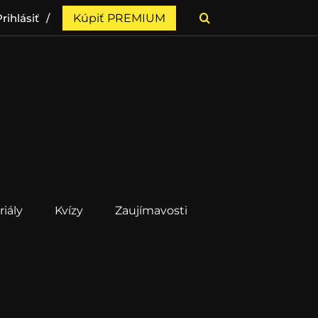
rihlásiť
Kúpiť PREMIUM
riály
Kvízy
Zaujímavosti