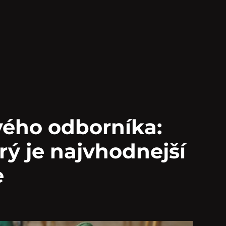
vého odborníka:
orý je najvhodnejší
e