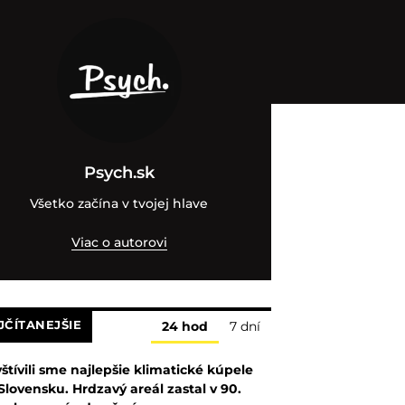
Psych.sk
Všetko začína v tvojej hlave
Viac o autorovi
JČÍTANEJŠIE
24 hod
7 dní
štívili sme najlepšie klimatické kúpele
Slovensku. Hrdzavý areál zastal v 90.