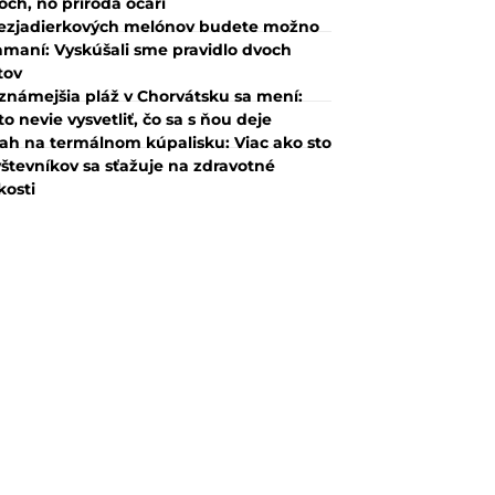
och, no príroda očarí
ezjadierkových melónov budete možno
amaní: Vyskúšali sme pravidlo dvoch
tov
známejšia pláž v Chorvátsku sa mení:
to nevie vysvetliť, čo sa s ňou deje
ah na termálnom kúpalisku: Viac ako sto
števníkov sa sťažuje na zdravotné
kosti