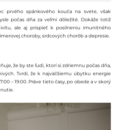
bec prvého spánkového kouča na svete, však
sle počas dňa za veľmi dôležité. Dokáže totiž
ivitu, ale aj prispieť k posilneniu imunitného
heimerovej choroby, srdcových chorôb a depresie.
zňuje, že by ste ľudí, ktorí si zdriemnu počas dňa,
ivých. Tvrdí, že k najväčšiemu úbytku energie
7:00 – 19:00. Práve tieto časy, po obede a v skorý
nutie.