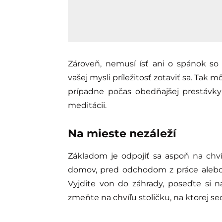
Zároveň, nemusí ísť ani o spánok so z
vašej mysli príležitosť zotaviť sa. Tak 
prípadne počas obedňajšej prestávky
meditácii.
Na mieste nezáleží
Základom je odpojiť sa aspoň na chví
domov, pred odchodom z práce alebo a
Vyjdite von do záhrady, poseďte si n
zmeňte na chvíľu stoličku, na ktorej sed