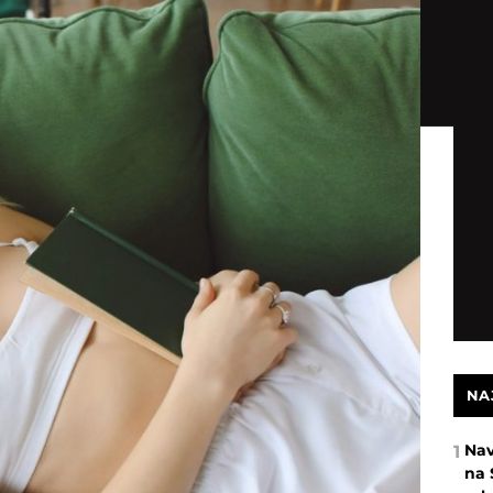
NA
Nav
1
na 