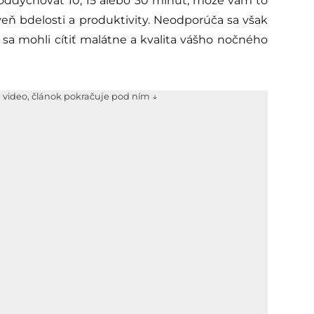
 oddychovať 10, 15 alebo 30 minút, môže vám to
veň bdelosti a produktivity. Neodporúča sa však
 sa mohli cítiť malátne a kvalita vášho nočného
e video, článok pokračuje pod ním ↓