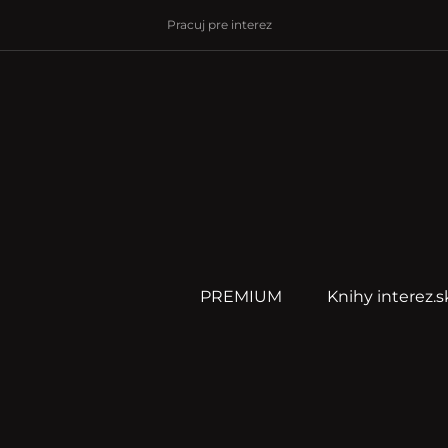
Pracuj pre interez
PREMIUM
Knihy interez.s