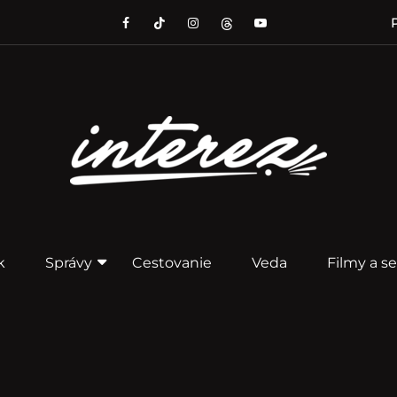
P
k
Správy
Cestovanie
Veda
Filmy a se