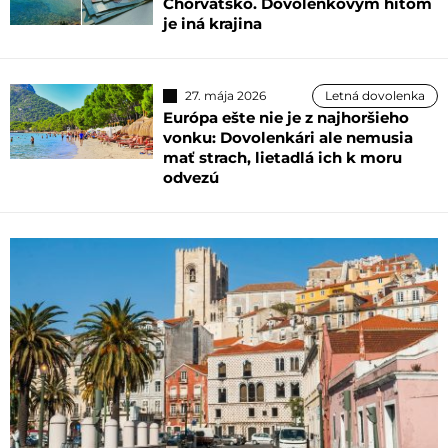
Chorvátsko. Dovolenkovým hitom
je iná krajina
27. mája 2026
Letná dovolenka
Európa ešte nie je z najhoršieho
vonku: Dovolenkári ale nemusia
mať strach, lietadlá ich k moru
odvezú