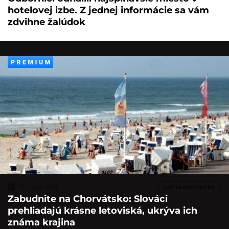
hotelovej izbe. Z jednej informácie sa vám
zdvihne žalúdok
21. mája 2026
Letná dovolenka
Zabudnite na Chorvátsko: Slováci
prehliadajú krásne letoviská, ukrýva ich
známa krajina