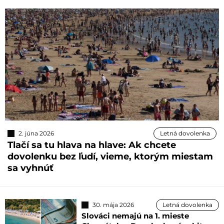
2. júna 2026
Letná dovolenka
Tlačí sa tu hlava na hlave: Ak chcete
dovolenku bez ľudí, vieme, ktorým miestam
sa vyhnúť
30. mája 2026
Letná dovolenka
Slováci nemajú na 1. mieste