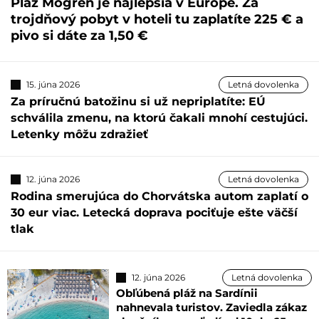
Pláž Mogren je najlepšia v Európe. Za
trojdňový pobyt v hoteli tu zaplatíte 225 € a
pivo si dáte za 1,50 €
15. júna 2026
Letná dovolenka
Za príručnú batožinu si už nepriplatíte: EÚ
schválila zmenu, na ktorú čakali mnohí cestujúci.
Letenky môžu zdražieť
12. júna 2026
Letná dovolenka
Rodina smerujúca do Chorvátska autom zaplatí o
30 eur viac. Letecká doprava pociťuje ešte väčší
tlak
12. júna 2026
Letná dovolenka
Obľúbená pláž na Sardínii
nahnevala turistov. Zaviedla zákaz