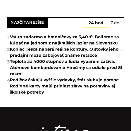
NAJČÍTANEJŠIE
24 hod
7 dní
Vstup zadarmo a hranolčeky za 3,40 €: Boli sme sa
1
kúpať na jednom z najkrajších jazier na Slovensku
Koniec Tesca naberá reálne kontúry. O stovky jeho
2
predajní môžu zabojovať známe reťazce
Teplota až 4000 stupňov a ľudia vyparení zaživa.
3
Atómové bombardovanie Hirošimy sa udialo pred 81
rokmi
Rodičov čakajú vyššie výdavky, štát sľubuje pomoc:
4
Rodinné karty majú priniesť zľavy na potraviny aj
školské potreby