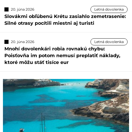
20. júna 2026
Letná dovolenka
Slovákmi obľúbenú Krétu zasiahlo zemetrasenie:
Silné otrasy pocítili miestni aj turisti
20. júna 2026
Letná dovolenka
Mnohí dovolenkári robia rovnakú chybu:
Poisťovňa im potom nemusí preplatiť náklady,
ktoré môžu stáť tisíce eur