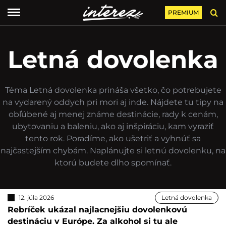
PREMIUM
Letná dovolenka
Téma Letná dovolenka prináša všetko, čo potrebujete
na vydarený oddych pri mori aj inde. Nájdete tu tipy na
obľúbené aj menej známe destinácie, rady k cenám,
ubytovaniu a baleniu, ako aj inšpiráciu, kam vyraziť
tento rok. Poradíme, ako ušetriť a vyhnúť sa
najčastejším chybám. Naplánujte si letnú dovolenku, na
ktorú budete dlho spomínať.
12. júla 2026
Letná dovolenka
Rebríček ukázal najlacnejšiu dovolenkovú
destináciu v Európe. Za alkohol si tu ale