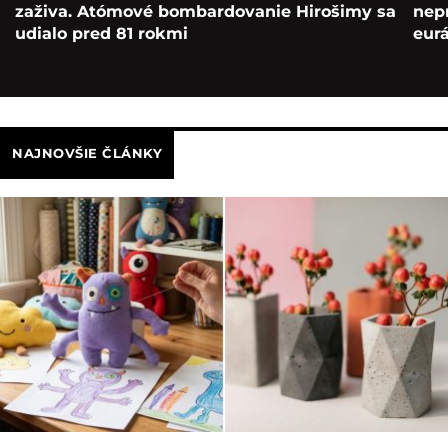
zaživa. Atómové bombardovanie Hirošimy sa
nepr
udialo pred 81 rokmi
eur
NAJNOVŠIE ČLÁNKY