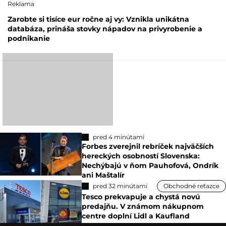
Reklama
Zarobte si tisíce eur ročne aj vy: Vznikla unikátna
databáza, prináša stovky nápadov na privyrobenie a
podnikanie
pred 4 minútami
Forbes zverejnil rebríček najväčších
hereckých osobností Slovenska:
Nechýbajú v ňom Pauhofová, Ondrík
ani Maštalír
pred 32 minútami
Obchodné reťazce
Tesco prekvapuje a chystá novú
predajňu. V známom nákupnom
centre doplní Lidl a Kaufland