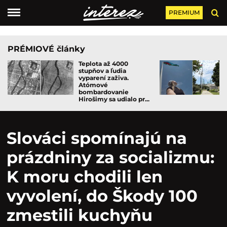
PREMIUM
PRÉMIOVÉ články
Teplota až 4000
stupňov a ľudia
vyparení zaživa.
Atómové
bombardovanie
Hirošimy sa udialo pr...
Slováci spomínajú na
prázdniny za socializmu:
K moru chodili len
vyvolení, do Škody 100
zmestili kuchyňu