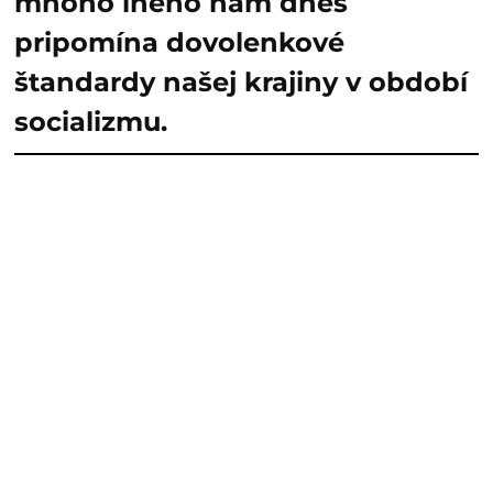
mnoho iného nám dnes
pripomína dovolenkové
štandardy našej krajiny v období
socializmu.