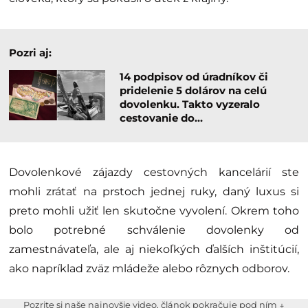
Pozri aj:
14 podpisov od úradníkov či
pridelenie 5 dolárov na celú
dovolenku. Takto vyzeralo
cestovanie do…
Dovolenkové zájazdy cestovných kancelárií ste
mohli zrátať na prstoch jednej ruky, daný luxus si
preto mohli užiť len skutočne vyvolení. Okrem toho
bolo potrebné schválenie dovolenky od
zamestnávateľa, ale aj niekoľkých ďalších inštitúcií,
ako napríklad zväz mládeže alebo rôznych odborov.
Pozrite si naše najnovšie video, článok pokračuje pod ním ↓