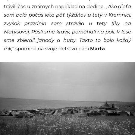
trávili čas u známych napríklad na dedine.
„Ako dieťa
som bola počas leta päť týždňov u tety v Kremnici,
zvyšok prázdnin som strávila u tety Iľky na
Matysovej. Pásli sme kravy, pomáhali na poli. V lese
sme zbierali jahody a huby. Takto to bolo každý
rok,“
spomína na svoje detstvo pani
Marta
.