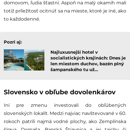
domovom, ľudia šťastní. Aspoň na malý okamih mali
totiž príležitosť ocitnúť sa na mieste, ktoré je iné, ako
to každodenné.
Pozri aj:
Najluxusnejší hotel v
socialistických krajinách: Dnes je
len miestom duchov, bazén plný
šampanského tu už…
Slovensko v obľube dovolenkárov
Iní pre zmenu investovali do obľúbených
slovenských lokalít. Medzi najviac navštevované v 60.
rokoch patrili najmä vodné plochy, ako Zemplínska
šírava, Domaša, Banská Štiavnica a jej tajchy či