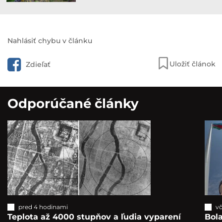
Nahlásiť chybu v článku
Uložiť článok
Zdieľať
Odporúčané články
pred 4 hodinami
vč
Teplota až 4000 stupňov a ľudia vyparení
Bola