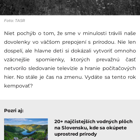
Foto: TASR
Niet pochýb o tom, že sme v minulosti trávili naše
dovolenky vo väčšom prepojení s prírodou. Nie len
dospelí, ale hlavne deti si dokázali vytvoriť omnoho
vzácnejšie spomienky, ktorých prevažnú časť
netvorilo sledovanie televízie a hranie počítačových
hier. No stále je čas na zmenu. Vydáte sa tento rok
kempovať?
Pozri aj:
20+ najčistejších vodných plôch
na Slovensku, kde sa okúpete
uprostred prírody