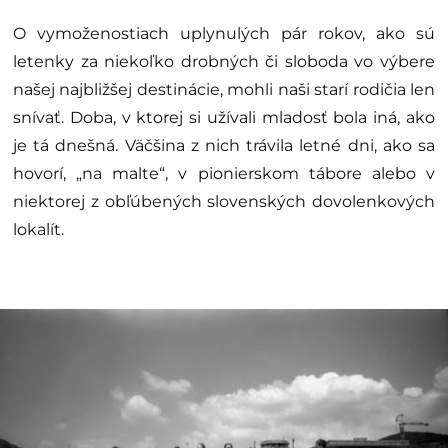
O vymoženostiach uplynulých pár rokov, ako sú
letenky za niekoľko drobných či sloboda vo výbere
našej najbližšej destinácie, mohli naši starí rodičia len
snívať. Doba, v ktorej si užívali mladosť bola iná, ako
je tá dnešná. Väčšina z nich trávila letné dni, ako sa
hovorí, „na malte“, v pionierskom tábore alebo v
niektorej z obľúbených slovenských dovolenkových
lokalít.