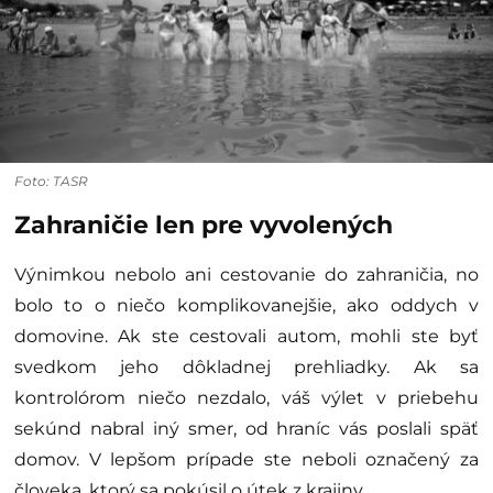
Foto: TASR
Zahraničie len pre vyvolených
Výnimkou nebolo ani cestovanie do zahraničia, no
bolo to o niečo komplikovanejšie, ako oddych v
domovine. Ak ste cestovali autom, mohli ste byť
svedkom jeho dôkladnej prehliadky. Ak sa
kontrolórom niečo nezdalo, váš výlet v priebehu
sekúnd nabral iný smer, od hraníc vás poslali späť
domov. V lepšom prípade ste neboli označený za
človeka, ktorý sa pokúsil o útek z krajiny.