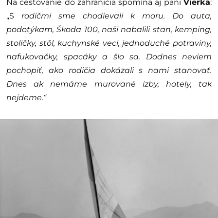
Na cestovanie do zahraničia spomína aj pani
Vierka
:
„S
rodičmi sme chodievali k moru. Do auta,
podotýkam, Škoda 100, naši nabalili stan, kemping,
stoličky, stôl, kuchynské veci, jednoduché potraviny,
nafukovačky, spacáky a šlo sa. Dodnes neviem
pochopiť, ako rodičia dokázali s nami stanovať.
Dnes ak nemáme murované izby, hotely, tak
nejdeme.“