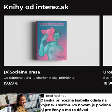
Knihy od interez.sk
(A)Sociálne prasa
Uro
Od trápneho ticha ku charizmatickej primitivite
Bizar
19,69 €
18,9
pred hodinou
Dánska princezná Isabella odišla na
vojenskú službu. Po novom je povinná
aj pre ženy a má to dôvod