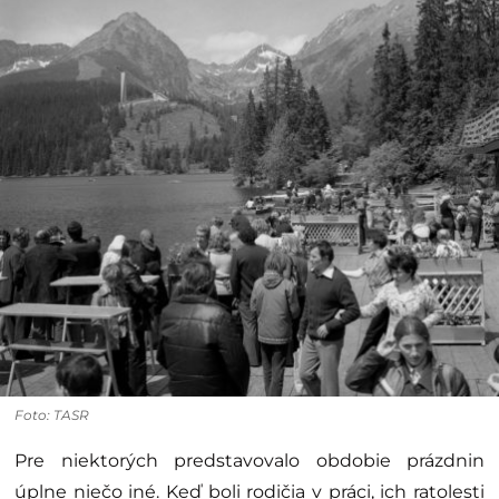
Foto: TASR
Pre niektorých predstavovalo obdobie prázdnin
úplne niečo iné. Keď boli rodičia v práci, ich ratolesti