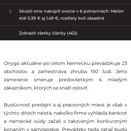
Skúsili sme nakúpiť ovocie v 6 potravinách: Melón
3.
stál 0,39 € aj 1,49 €, rozdiely boli zásadné
Zobraziť všetky články (462)
Onygo aktuálne po celom Nemecku prevádzkuje 23
obchodov a zamestnáva zhruba 150 ľudí. Jeho
zameranie smeruje predovšetkým k mladým
zákazníkom, ktorých sa snaží osloviť.
Budúcnosť predajní a aj pracovných miest je však v
týchto dňoch neistá, nakoľko firma vyhlásila bankrot
a nemecké súdy začali s takzvaným konkurzným
konaním v samospráve. Prevádzky teda zatiaľ budú