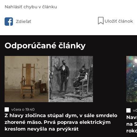
Nahlásiť chybu v článku
Uložiť článok
Zdieľať
Odporúčané články
včera o 19:40
vč
Z hlavy zločinca stúpal dym, v sále smrdelo
Navš
zhorené mäso. Prvá poprava elektrickým
na S
kreslom nevyšla na prvýkrát
roko