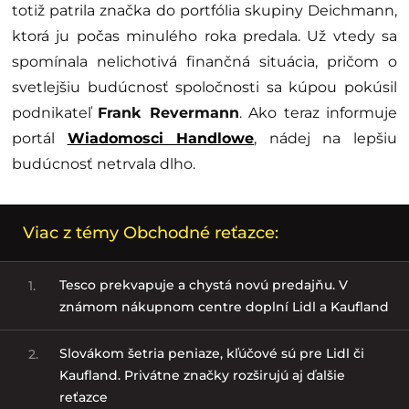
totiž patrila značka do portfólia skupiny Deichmann,
ktorá ju počas minulého roka predala. Už vtedy sa
spomínala nelichotivá finančná situácia, pričom o
svetlejšiu budúcnosť spoločnosti sa kúpou pokúsil
podnikateľ
Frank Revermann
. Ako teraz informuje
portál
Wiadomosci Handlowe
, nádej na lepšiu
budúcnosť netrvala dlho.
Viac z témy Obchodné reťazce:
Tesco prekvapuje a chystá novú predajňu. V
1.
známom nákupnom centre doplní Lidl a Kaufland
Slovákom šetria peniaze, kľúčové sú pre Lidl či
2.
Kaufland. Privátne značky rozširujú aj ďalšie
reťazce