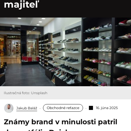
majiteľ
Ilustračná foto: Unsplash
Obchodné reťazce
16. júna 2025
Jakub Baláž
Známy brand v minulosti patril