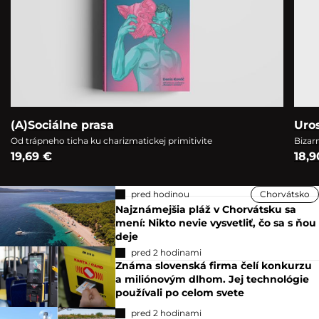
(A)Sociálne prasa
Uro
Od trápneho ticha ku charizmatickej primitivite
Bizar
19,69 €
18,9
pred hodinou
Chorvátsko
Najznámejšia pláž v Chorvátsku sa
mení: Nikto nevie vysvetliť, čo sa s ňou
deje
pred 2 hodinami
Známa slovenská firma čelí konkurzu
a miliónovým dlhom. Jej technológie
používali po celom svete
pred 2 hodinami