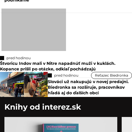
podnikanie
pred hodinou
Štvoricu Indov mali v Nitre napadnúť muži v kuklách.
Kopance prišli po otázke, odkiaľ pochádzajú
pred hodinou
Reťazec Biedronka
Slováci už nakupujú v novej predajni.
Biedronka sa rozširuje, pracovníkov
hľadá aj do ďalších obcí
Knihy od interez.sk