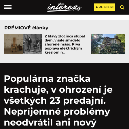
PREMIUM
PRÉMIOVÉ články
Z hlavy zločinca stúpal
dym, v sále smrdelo
zhorené mäso. Prvá
poprava elektrickým
kreslom n...
Populárna značka
krachuje, v ohrození je
všetkých 23 predajní.
Nepríjemné problémy
neodvrátil ani nový