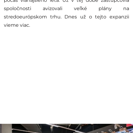
počas vlaňajšieho leta. Už v tej dobe zástupcovia
spoločnosti avizovali veľké plány na
stredoeurópskom trhu. Dnes už o tejto expanzii
vieme viac.