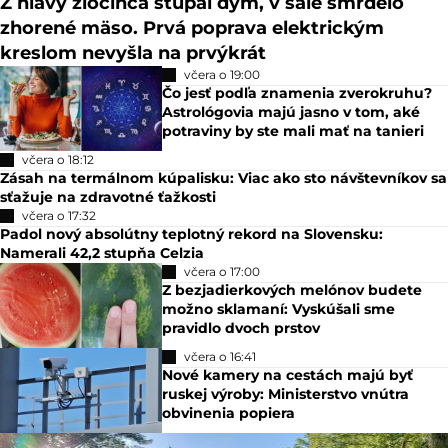
Z hlavy zločinca stúpal dym, v sále smrdelo
zhorené mäso. Prvá poprava elektrickým
kreslom nevyšla na prvýkrát
včera o 19:00
Čo jesť podľa znamenia zverokruhu?
Astrológovia majú jasno v tom, aké
potraviny by ste mali mať na tanieri
včera o 18:12
Zásah na termálnom kúpalisku: Viac ako sto návštevníkov sa
sťažuje na zdravotné ťažkosti
včera o 17:32
Padol nový absolútny teplotný rekord na Slovensku:
Namerali 42,2 stupňa Celzia
včera o 17:00
Z bezjadierkových melónov budete
možno sklamaní: Vyskúšali sme
pravidlo dvoch prstov
včera o 16:41
Nové kamery na cestách majú byť
ruskej výroby: Ministerstvo vnútra
obvinenia popiera