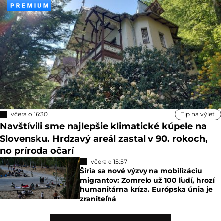
včera o 16:30
Tip na výlet
Navštívili sme najlepšie klimatické kúpele na
Slovensku. Hrdzavý areál zastal v 90. rokoch,
no príroda očarí
včera o 15:57
Šíria sa nové výzvy na mobilizáciu
migrantov: Zomrelo už 100 ľudí, hrozí
humanitárna kríza. Európska únia je
zraniteľná