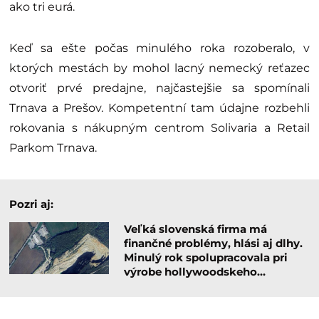
ako tri eurá.
Keď sa ešte počas minulého roka rozoberalo, v
ktorých mestách by mohol lacný nemecký reťazec
otvoriť prvé predajne, najčastejšie sa spomínali
Trnava a Prešov. Kompetentní tam údajne rozbehli
rokovania s nákupným centrom Solivaria a Retail
Parkom Trnava.
Pozri aj:
Veľká slovenská firma má
finančné problémy, hlási aj dlhy.
Minulý rok spolupracovala pri
výrobe hollywoodskeho…