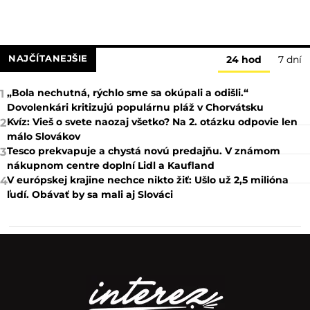
NAJČÍTANEJŠIE
24 hod
7 dní
„Bola nechutná, rýchlo sme sa okúpali a odišli.“
1
Dovolenkári kritizujú populárnu pláž v Chorvátsku
Kvíz: Vieš o svete naozaj všetko? Na 2. otázku odpovie len
2
málo Slovákov
Tesco prekvapuje a chystá novú predajňu. V známom
3
nákupnom centre doplní Lidl a Kaufland
V európskej krajine nechce nikto žiť: Ušlo už 2,5 milióna
4
ľudí. Obávať by sa mali aj Slováci