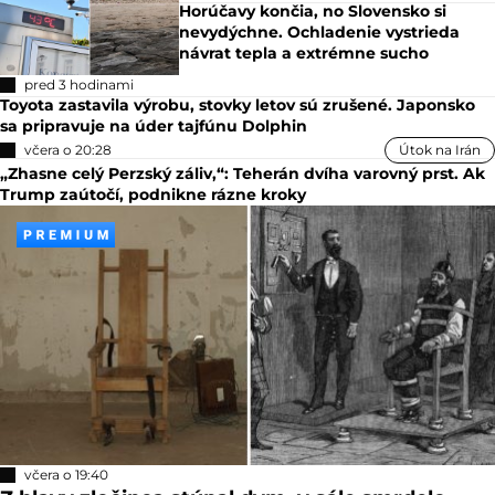
Horúčavy končia, no Slovensko si
nevydýchne. Ochladenie vystrieda
návrat tepla a extrémne sucho
pred 3 hodinami
Toyota zastavila výrobu, stovky letov sú zrušené. Japonsko
sa pripravuje na úder tajfúnu Dolphin
včera o 20:28
Útok na Irán
„Zhasne celý Perzský záliv,“: Teherán dvíha varovný prst. Ak
Trump zaútočí, podnikne rázne kroky
včera o 19:40