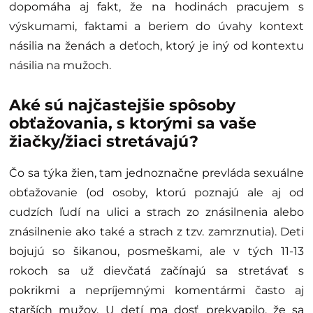
dopomáha aj fakt, že na hodinách pracujem s
výskumami, faktami a beriem do úvahy kontext
násilia na ženách a deťoch, ktorý je iný od kontextu
násilia na mužoch.
Aké sú najčastejšie spôsoby
obťažovania, s ktorými sa vaše
žiačky/žiaci stretávajú?
Čo sa týka žien, tam jednoznačne prevláda sexuálne
obťažovanie (od osoby, ktorú poznajú ale aj od
cudzích ľudí na ulici a strach zo znásilnenia alebo
znásilnenie ako také a strach z tzv. zamrznutia). Deti
bojujú so šikanou, posmeškami, ale v tých 11-13
rokoch sa už dievčatá začínajú sa stretávať s
pokrikmi a nepríjemnými komentármi často aj
starších mužov. U detí ma dosť prekvapilo, že sa