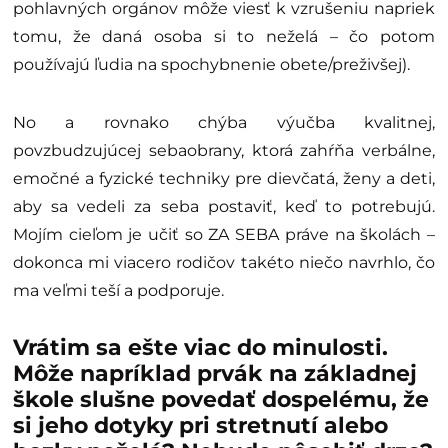
pohlavných orgánov môže viesť k vzrušeniu napriek
tomu, že daná osoba si to neželá – čo potom
používajú ľudia na spochybnenie obete/preživšej).
No a rovnako chýba výučba kvalitnej,
povzbudzujúcej sebaobrany, ktorá zahŕňa verbálne,
emočné a fyzické techniky pre dievčatá, ženy a deti,
aby sa vedeli za seba postaviť, keď to potrebujú.
Mojím cieľom je učiť so ZA SEBA práve na školách –
dokonca mi viacero rodičov takéto niečo navrhlo, čo
ma veľmi teší a podporuje.
Vrátim sa ešte viac do minulosti.
Môže napríklad prvák na základnej
škole slušne povedať dospelému, že
si jeho dotyky pri stretnutí alebo