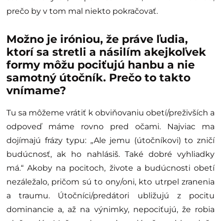
prečo by v tom mal niekto pokračovať.
Možno je iróniou, že práve ľudia,
ktorí sa stretli a násilím akejkoľvek
formy môžu pociťujú hanbu a nie
samotný útočník. Prečo to takto
vnímame?
Tu sa môžeme vrátiť k obviňovaniu obetí/preživších a
odpoveď máme rovno pred očami. Najviac ma
dojímajú frázy typu: „Ale jemu (útočníkovi) to zničí
budúcnosť, ak ho nahlásiš. Také dobré vyhliadky
má.“ Akoby na pocitoch, živote a budúcnosti obetí
nezáležalo, pričom sú to ony/oni, kto utrpel zranenia
a traumu. Útočníci/predátori ubližujú z pocitu
dominancie a, až na výnimky, nepociťujú, že robia