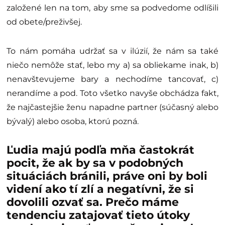
založené len na tom, aby sme sa podvedome odlíšili
od obete/preživšej.
To nám pomáha udržať sa v ilúzií, že nám sa také
niečo nemôže stať, lebo my a) sa obliekame inak, b)
nenavštevujeme bary a nechodíme tancovať, c)
nerandíme a pod. Toto všetko navyše obchádza fakt,
že najčastejšie ženu napadne partner (súčasný alebo
bývalý) alebo osoba, ktorú pozná.
Ľudia majú podľa mňa častokrát
pocit, že ak by sa v podobných
situáciách bránili, práve oni by boli
videní ako tí zlí a negatívni, že si
dovolili ozvať sa. Prečo máme
tendenciu zatajovať tieto útoky