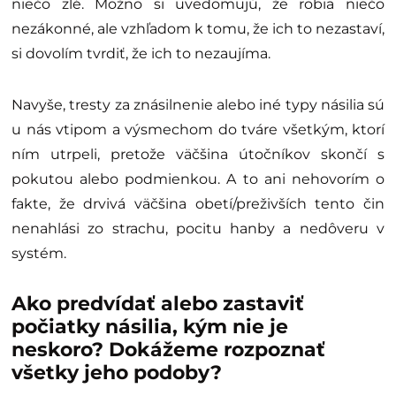
niečo zlé. Možno si uvedomujú, že robia niečo
nezákonné, ale vzhľadom k tomu, že ich to nezastaví,
si dovolím tvrdiť, že ich to nezaujíma.
Navyše, tresty za znásilnenie alebo iné typy násilia sú
u nás vtipom a výsmechom do tváre všetkým, ktorí
ním utrpeli, pretože väčšina útočníkov skončí s
pokutou alebo podmienkou. A to ani nehovorím o
fakte, že drvivá väčšina obetí/preživších tento čin
nenahlási zo strachu, pocitu hanby a nedôveru v
systém.
Ako predvídať alebo zastaviť
počiatky násilia, kým nie je
neskoro? Dokážeme rozpoznať
všetky jeho podoby?