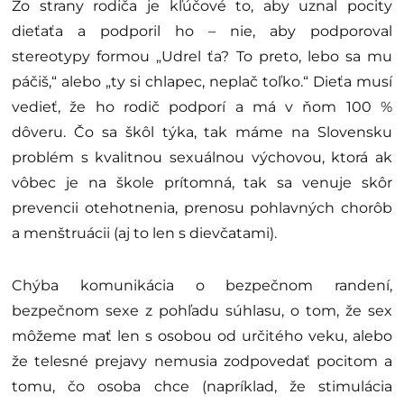
Zo strany rodiča je kľúčové to, aby uznal pocity
dieťaťa a podporil ho – nie, aby podporoval
stereotypy formou „Udrel ťa? To preto, lebo sa mu
páčiš,“ alebo „ty si chlapec, neplač toľko.“ Dieťa musí
vedieť, že ho rodič podporí a má v ňom 100 %
dôveru. Čo sa škôl týka, tak máme na Slovensku
problém s kvalitnou sexuálnou výchovou, ktorá ak
vôbec je na škole prítomná, tak sa venuje skôr
prevencii otehotnenia, prenosu pohlavných chorôb
a menštruácii (aj to len s dievčatami).
Chýba komunikácia o bezpečnom randení,
bezpečnom sexe z pohľadu súhlasu, o tom, že sex
môžeme mať len s osobou od určitého veku, alebo
že telesné prejavy nemusia zodpovedať pocitom a
tomu, čo osoba chce (napríklad, že stimulácia