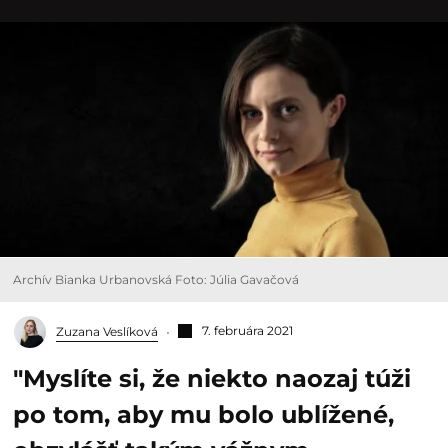
Archív Bianka Urbanovská Foto: Júlia Gavačová
7. februára 2021
Zuzana Veslíková
"Myslíte si, že niekto naozaj túži
po tom, aby mu bolo ublížené,