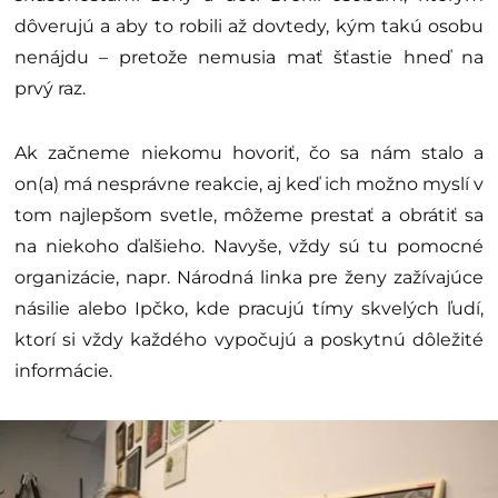
dôverujú a aby to robili až dovtedy, kým takú osobu
nenájdu – pretože nemusia mať šťastie hneď na
prvý raz.
Ak začneme niekomu hovoriť, čo sa nám stalo a
on(a) má nesprávne reakcie, aj keď ich možno myslí v
tom najlepšom svetle, môžeme prestať a obrátiť sa
na niekoho ďalšieho. Navyše, vždy sú tu pomocné
organizácie, napr. Národná linka pre ženy zažívajúce
násilie alebo Ipčko, kde pracujú tímy skvelých ľudí,
ktorí si vždy každého vypočujú a poskytnú dôležité
informácie.