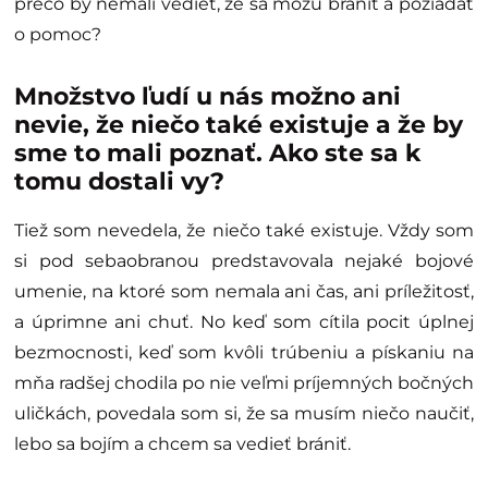
prečo by nemali vedieť, že sa môžu brániť a požiadať
o pomoc?
Množstvo ľudí u nás možno ani
nevie, že niečo také existuje a že by
sme to mali poznať. Ako ste sa k
tomu dostali vy?
Tiež som nevedela, že niečo také existuje. Vždy som
si pod sebaobranou predstavovala nejaké bojové
umenie, na ktoré som nemala ani čas, ani príležitosť,
a úprimne ani chuť. No keď som cítila pocit úplnej
bezmocnosti, keď som kvôli trúbeniu a pískaniu na
mňa radšej chodila po nie veľmi príjemných bočných
uličkách, povedala som si, že sa musím niečo naučiť,
lebo sa bojím a chcem sa vedieť brániť.