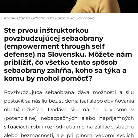
Archív Bianka Urbanovská Foto: Júlia Gavačová
Ste prvou inštruktorkou
povzbudzujúcej sebaobrany
(empowerment through self
defense) na Slovensku. Môžete nám
priblížiť, čo všetko tento spôsob
sebaobrany zahŕňa, koho sa týka a
komu by mohol pomôcť?
Povzbudzujúca sebaobrana dáva možnosti a silu
postaviť sa násiliu bez súdenia (sa) alebo obviňovania
obetí/preživších. Dodáva silu na to, aby sme v
(potenciálne) nebezpečných alebo nepríjemných
situáciách robili rozhodnutia nie na základe strachu
alebo bezmocnosti, ale pri plnom vedomí svojich