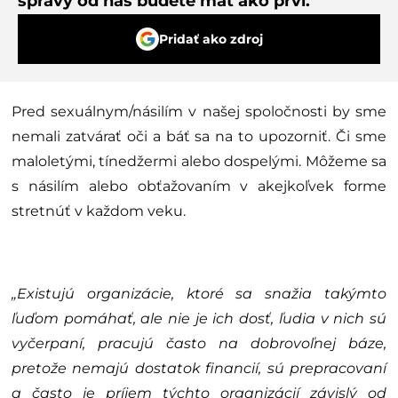
správy od nás budete mať ako prví.
Pridať ako zdroj
Pred sexuálnym/násilím v našej spoločnosti by sme
nemali zatvárať oči a báť sa na to upozorniť. Či sme
maloletými, tínedžermi alebo dospelými. Môžeme sa
s násilím alebo obťažovaním v akejkoľvek forme
stretnúť v každom veku.
„Existujú organizácie, ktoré sa snažia takýmto
ľuďom pomáhať, ale nie je ich dosť, ľudia v nich sú
vyčerpaní, pracujú často na dobrovoľnej báze,
pretože nemajú dostatok financií, sú prepracovaní
a často je príjem týchto organizácií závislý od