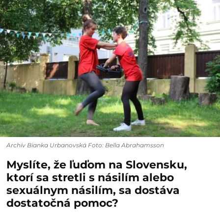
Archív Bianka Urbanovská Foto: Bella Abrahamsson
Myslíte, že ľuďom na Slovensku,
ktorí sa stretli s násilím alebo
sexuálnym násilím, sa dostáva
dostatočná pomoc?