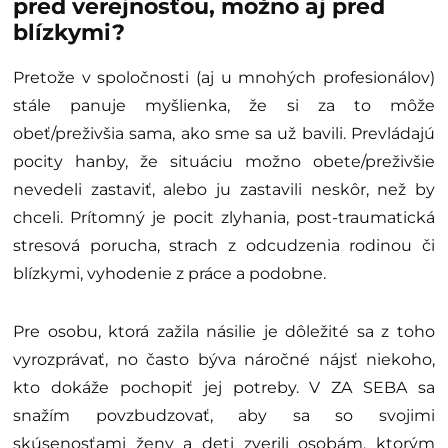
pred verejnosťou, možno aj pred
blízkymi?
Pretože v spoločnosti (aj u mnohých profesionálov)
stále panuje myšlienka, že si za to môže
obeť/preživšia sama, ako sme sa už bavili. Prevládajú
pocity hanby, že situáciu možno obete/preživšie
nevedeli zastaviť, alebo ju zastavili neskôr, než by
chceli. Prítomný je pocit zlyhania, post-traumatická
stresová porucha, strach z odcudzenia rodinou či
blízkymi, vyhodenie z práce a podobne.
Pre osobu, ktorá zažila násilie je dôležité sa z toho
vyrozprávať, no často býva náročné nájsť niekoho,
kto dokáže pochopiť jej potreby. V ZA SEBA sa
snažím povzbudzovať, aby sa so svojimi
skúsenosťami ženy a deti zverili osobám, ktorým