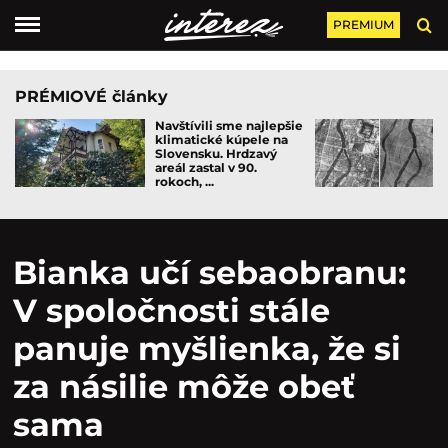
PREMIUM
PRÉMIOVÉ články
Navštívili sme najlepšie
klimatické kúpele na
Slovensku. Hrdzavý
areál zastal v 90.
rokoch, ...
Bianka učí sebaobranu:
V spoločnosti stále
panuje myšlienka, že si
za násilie môže obeť
sama