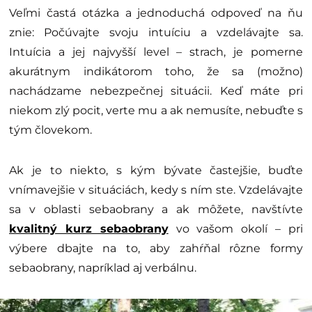
Veľmi častá otázka a jednoduchá odpoveď na ňu
znie: Počúvajte svoju intuíciu a vzdelávajte sa.
Intuícia a jej najvyšší level – strach, je pomerne
akurátnym indikátorom toho, že sa (možno)
nachádzame nebezpečnej situácii. Keď máte pri
niekom zlý pocit, verte mu a ak nemusíte, nebuďte s
tým človekom.
Ak je to niekto, s kým bývate častejšie, buďte
vnímavejšie v situáciách, kedy s ním ste. Vzdelávajte
sa v oblasti sebaobrany a ak môžete, navštívte
kvalitný kurz sebaobrany
vo vašom okolí – pri
výbere dbajte na to, aby zahŕňal rôzne formy
sebaobrany, napríklad aj verbálnu.