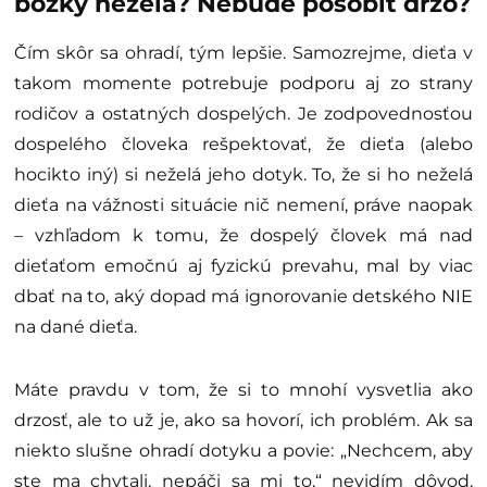
bozky neželá? Nebude pôsobiť drzo?
Čím skôr sa ohradí, tým lepšie. Samozrejme, dieťa v
takom momente potrebuje podporu aj zo strany
rodičov a ostatných dospelých. Je zodpovednosťou
dospelého človeka rešpektovať, že dieťa (alebo
hocikto iný) si neželá jeho dotyk. To, že si ho neželá
dieťa na vážnosti situácie nič nemení, práve naopak
– vzhľadom k tomu, že dospelý človek má nad
dieťaťom emočnú aj fyzickú prevahu, mal by viac
dbať na to, aký dopad má ignorovanie detského NIE
na dané dieťa.
Máte pravdu v tom, že si to mnohí vysvetlia ako
drzosť, ale to už je, ako sa hovorí, ich problém. Ak sa
niekto slušne ohradí dotyku a povie: „Nechcem, aby
ste ma chytali, nepáči sa mi to,“ nevidím dôvod,