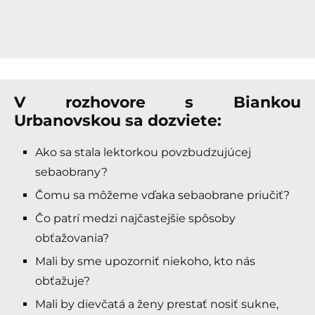
V rozhovore s Biankou
Urbanovskou sa dozviete:
Ako sa stala lektorkou povzbudzujúcej
sebaobrany?
Čomu sa môžeme vďaka sebaobrane priučiť?
Čo patrí medzi najčastejšie spôsoby
obťažovania?
Mali by sme upozorniť niekoho, kto nás
obťažuje?
Mali by dievčatá a ženy prestať nosiť sukne,