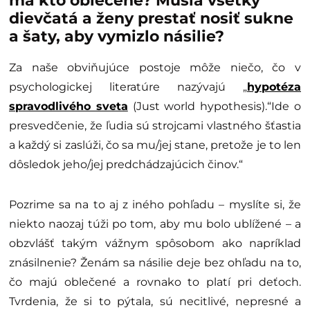
má kto oblečené? Musia všetky
dievčatá a ženy prestať nosiť sukne
a šaty, aby vymizlo násilie?
Za naše obviňujúce postoje môže niečo, čo v
psychologickej literatúre nazývajú „
hypotéza
spravodlivého sveta
(Just world hypothesis).“Ide o
presvedčenie, že ľudia sú strojcami vlastného šťastia
a každý si zaslúži, čo sa mu/jej stane, pretože je to len
dôsledok jeho/jej predchádzajúcich činov.“
Pozrime sa na to aj z iného pohľadu – myslíte si, že
niekto naozaj túži po tom, aby mu bolo ublížené – a
obzvlášť takým vážnym spôsobom ako napríklad
znásilnenie? Ženám sa násilie deje bez ohľadu na to,
čo majú oblečené a rovnako to platí pri deťoch.
Tvrdenia, že si to pýtala, sú necitlivé, nepresné a