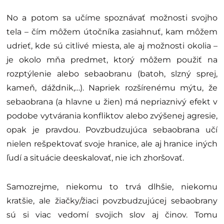
No a potom sa učíme spoznávať možnosti svojho
tela – čím môžem útočníka zasiahnuť, kam môžem
udrieť, kde sú citlivé miesta, ale aj možnosti okolia –
je okolo mňa predmet, ktorý môžem použiť na
rozptýlenie alebo sebaobranu (batoh, slzný sprej,
kameň, dáždnik,…). Napriek rozšírenému mýtu, že
sebaobrana (a hlavne u žien) má nepriaznivý efekt v
podobe vytvárania konfliktov alebo zvýšenej agresie,
opak je pravdou. Povzbudzujúca sebaobrana učí
nielen rešpektovať svoje hranice, ale aj hranice iných
ľudí a situácie deeskalovať, nie ich zhoršovať.
Samozrejme, niekomu to trvá dlhšie, niekomu
kratšie, ale žiačky/žiaci povzbudzujúcej sebaobrany
sú si viac vedomí svojich slov aj činov. Tomu