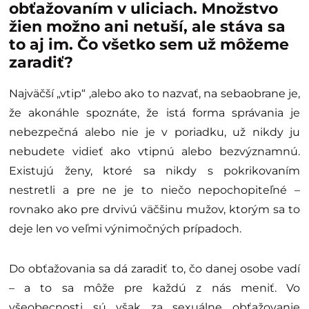
obťažovaním v uliciach. Množstvo
žien možno ani netuší, ale stáva sa
to aj im. Čo všetko sem už môžeme
zaradiť?
Najväčší „vtip“ ,alebo ako to nazvať, na sebaobrane je,
že akonáhle spoznáte, že istá forma správania je
nebezpečná alebo nie je v poriadku, už nikdy ju
nebudete vidieť ako vtipnú alebo bezvýznamnú.
Existujú ženy, ktoré sa nikdy s pokrikovaním
nestretli a pre ne je to niečo nepochopiteľné –
rovnako ako pre drvivú väčšinu mužov, ktorým sa to
deje len vo veľmi výnimočných prípadoch.
Do obťažovania sa dá zaradiť to, čo danej osobe vadí
– a to sa môže pre každú z nás meniť. Vo
všeobecnosti sú však za sexuálne obťažovanie