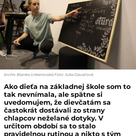
Archív Bianka Urbanovská Foto: Júlia Gavačová
Ako dieťa na základnej škole som to
tak nevnímala, ale spätne si
uvedomujem, že dievčatám sa
častokrát dostávali zo strany
chlapcov neželané dotyky. V
určitom období sa to stalo
pravidelnou rutinou a nikto s tým