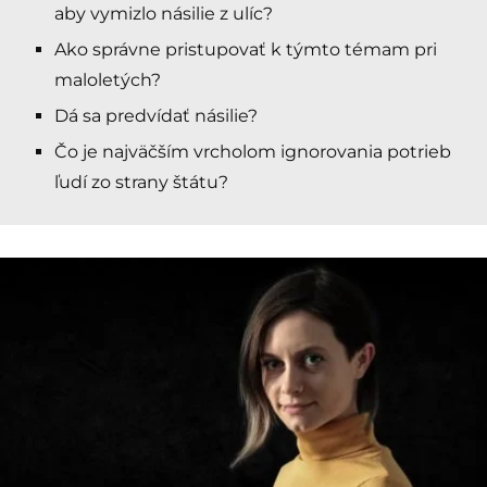
aby vymizlo násilie z ulíc?
Ako správne pristupovať k týmto témam pri
maloletých?
Dá sa predvídať násilie?
Čo je najväčším vrcholom ignorovania potrieb
ľudí zo strany štátu?