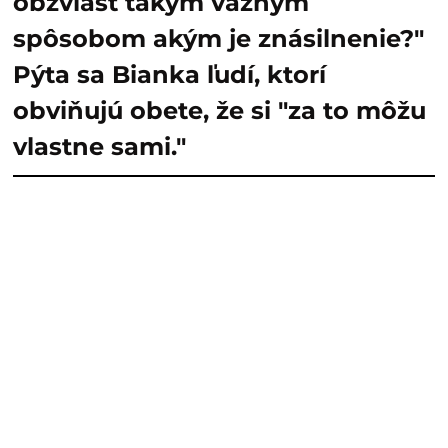
obzvlášť takým vážnym
spôsobom akým je znásilnenie?"
Pýta sa Bianka ľudí, ktorí
obviňujú obete, že si "za to môžu
vlastne sami."