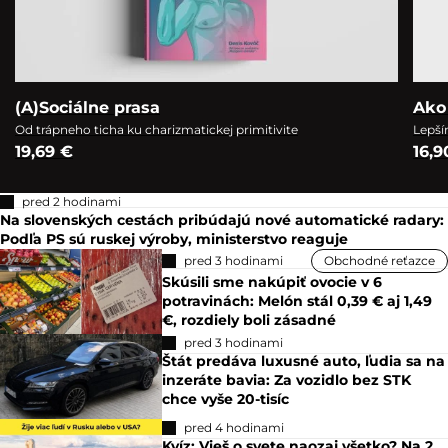
(A)Sociálne prasa
Ako
Od trápneho ticha ku charizmatickej primitivite
Lepší
19,69 €
16,9
pred 2 hodinami
Na slovenských cestách pribúdajú nové automatické radary:
Podľa PS sú ruskej výroby, ministerstvo reaguje
pred 3 hodinami
Obchodné reťazce
Skúsili sme nakúpiť ovocie v 6
potravinách: Melón stál 0,39 € aj 1,49
€, rozdiely boli zásadné
pred 3 hodinami
Štát predáva luxusné auto, ľudia sa na
inzeráte bavia: Za vozidlo bez STK
chce vyše 20-tisíc
pred 4 hodinami
Kvíz: Vieš o svete naozaj všetko? Na 2.