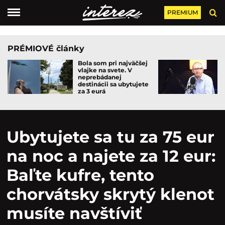
PREMIUM
PRÉMIOVÉ články
Bola som pri najväčšej
vlajke na svete. V
neprebádanej
destinácii sa ubytujete
za 3 eurá
Ubytujete sa tu za 75 eur
na noc a najete za 12 eur:
Baľte kufre, tento
chorvátsky skrytý klenot
musíte navštíviť