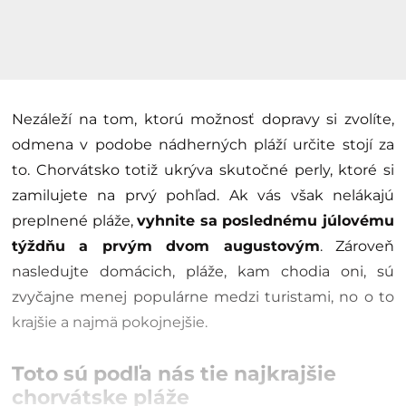
Nezáleží na tom, ktorú možnosť dopravy si zvolíte,
odmena v podobe nádherných pláží určite stojí za
to. Chorvátsko totiž ukrýva skutočné perly, ktoré si
zamilujete na prvý pohľad. Ak vás však nelákajú
preplnené pláže,
vyhnite sa poslednému júlovému
týždňu a prvým dvom augustovým
. Zároveň
nasledujte domácich, pláže, kam chodia oni, sú
zvyčajne menej populárne medzi turistami, no o to
krajšie a najmä pokojnejšie.
Toto sú podľa nás tie najkrajšie
chorvátske pláže