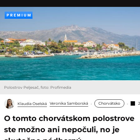
Polostrov Peljesač, foto: Profimedia
Veronika Samborská
Chorvátsko
2
Klaudia Oselská
O tomto chorvátskom polostrove
ste možno ani nepočuli, no je