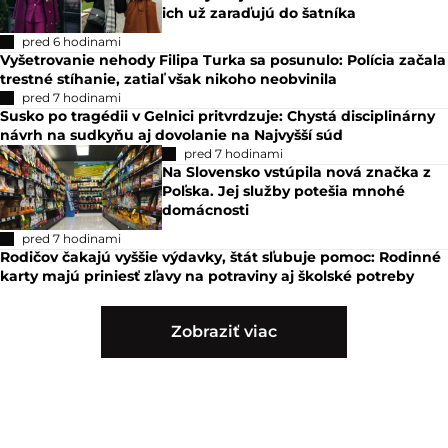
ich už zaraďujú do šatníka
pred 6 hodinami
Vyšetrovanie nehody Filipa Turka sa posunulo: Polícia začala
trestné stíhanie, zatiaľ však nikoho neobvinila
pred 7 hodinami
Susko po tragédii v Gelnici pritvrdzuje: Chystá disciplinárny
návrh na sudkyňu aj dovolanie na Najvyšší súd
pred 7 hodinami
Na Slovensko vstúpila nová značka z
Poľska. Jej služby potešia mnohé
domácnosti
pred 7 hodinami
Rodičov čakajú vyššie výdavky, štát sľubuje pomoc: Rodinné
karty majú priniesť zľavy na potraviny aj školské potreby
Zobraziť viac