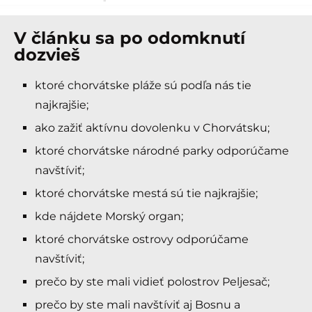
V článku sa po odomknutí
dozvieš
ktoré chorvátske pláže sú podľa nás tie
najkrajšie;
ako zažiť aktívnu dovolenku v Chorvátsku;
ktoré chorvátske národné parky odporúčame
navštíviť;
ktoré chorvátske mestá sú tie najkrajšie;
kde nájdete Morský organ;
ktoré chorvátske ostrovy odporúčame
navštíviť;
prečo by ste mali vidieť polostrov Peljesač;
prečo by ste mali navštíviť aj Bosnu a