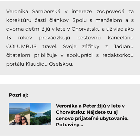
Veronika Samborská v intereze zodpovedá za
korektúru časti článkov. Spolu s manželom a s
dvoma deťmi žijú v lete v Chorvátsku a už viac ako
13 rokov prevádzkujú cestovnú kanceláriu
COLUMBUS travel. Svoje zážitky z Jadranu
čitateľom približuje v spolupráci s redaktorkou
portálu Klaudiou Oselskou.
Pozri aj:
Veronika a Peter žijú v lete v
Chorvátsku: Nájdete tu aj
cenovo prijateľné ubytovanie.
Potraviny…