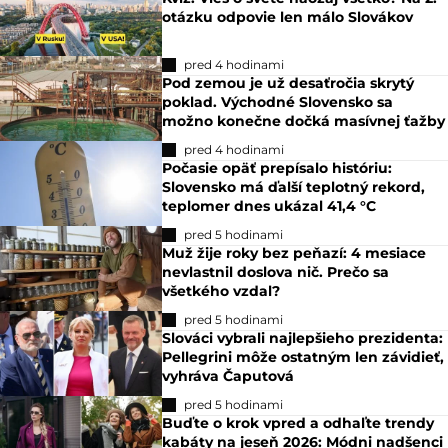
otázku odpovie len málo Slovákov
pred 4 hodinami
Pod zemou je už desaťročia skrytý
poklad. Východné Slovensko sa
možno konečne dočká masívnej ťažby
pred 4 hodinami
Počasie opäť prepísalo históriu:
Slovensko má ďalší teplotný rekord,
teplomer dnes ukázal 41,4 °C
pred 5 hodinami
Muž žije roky bez peňazí: 4 mesiace
nevlastnil doslova nič. Prečo sa
všetkého vzdal?
pred 5 hodinami
Slováci vybrali najlepšieho prezidenta:
Pellegrini môže ostatným len závidieť,
vyhráva Čaputová
pred 5 hodinami
Buďte o krok vpred a odhaľte trendy
kabáty na jeseň 2026: Módni nadšenci