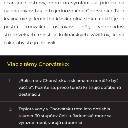
očarujúce ostrovy, more na symfóniu a príroda na
galériu divov, tak je to jednoznačne Chorvátsko. Táto
krajina nie je len letná klasika plná slnka a pláží, je to
pestrá mozaika ostrovov, hôr, vodopádov,
stredovekých miest a kulinárskych zážitkov, ktorá
čaká, aby ste ju objavili.
Viac z témy Chorvátsko:
„Boli sme v Chorvátsku a sklamanie nemôže byť
1.
väčšie“. Pozrite sa, prečo turisti kritizujú obľúbenú
destináciu
Teplota vody v Chorvátsku toto leto dosiahla
2.
takmer 30 stupňov Celzia. Jadranské more sa
výrazne mení, varujú odborníci