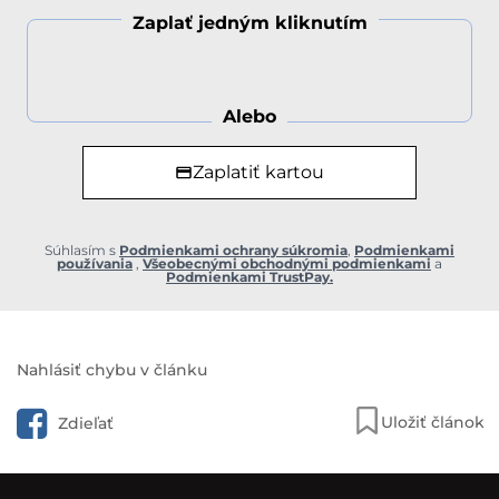
Zaplať jedným kliknutím
Alebo
Zaplatiť kartou
Súhlasím s
Podmienkami ochrany súkromia
,
Podmienkami
používania
,
Všeobecnými obchodnými podmienkami
a
Podmienkami TrustPay.
Nahlásiť chybu v článku
Uložiť článok
Zdieľať