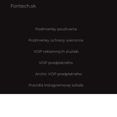
Fontech.sk
Podmienky používania
Podmienky ochrany súkromia
VOP reklamných služieb
VOP predplatného
Archív VOP predplatného
Pravidlá Instagramovej súťaže
Reklamačný formulár
Vyhlásenie o prístupnosti