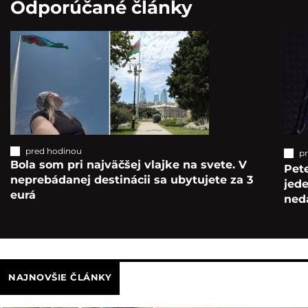
Odporúčané články
pred hodinou
p
Bola som pri najväčšej vlajke na svete. V
Pete
neprebádanej destinácii sa ubytujete za 3
jede
eurá
ned
NAJNOVŠIE ČLÁNKY