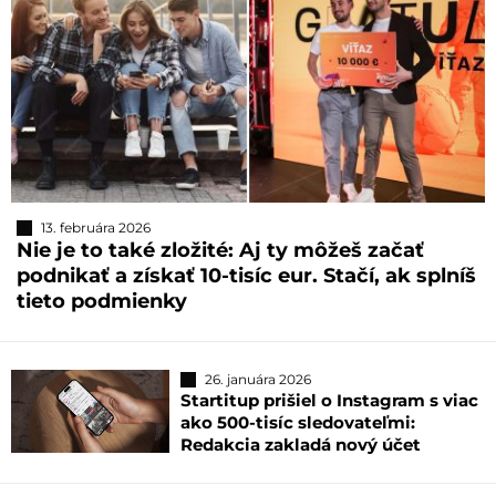
13. februára 2026
Nie je to také zložité: Aj ty môžeš začať
podnikať a získať 10-tisíc eur. Stačí, ak splníš
tieto podmienky
26. januára 2026
Startitup prišiel o Instagram s viac
ako 500-tisíc sledovateľmi:
Redakcia zakladá nový účet