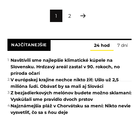
1
2
NAJČÍTANEJŠIE
24 hod
7 dní
1
Navštívili sme najlepšie klimatické kúpele na
Slovensku. Hrdzavý areál zastal v 90. rokoch, no
príroda očarí
2
V európskej krajine nechce nikto žiť: Ušlo už 2,5
milióna ľudí. Obávať by sa mali aj Slováci
3
Z bezjadierkových melónov budete možno sklamaní:
Vyskúšali sme pravidlo dvoch prstov
4
Najznámejšia pláž v Chorvátsku sa mení: Nikto nevie
vysvetliť, čo sa s ňou deje