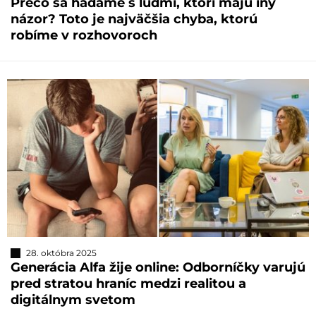
Prečo sa hádame s ľuďmi, ktorí majú iný
názor? Toto je najväčšia chyba, ktorú
robíme v rozhovoroch
28. októbra 2025
Generácia Alfa žije online: Odborníčky varujú
pred stratou hraníc medzi realitou a
digitálnym svetom