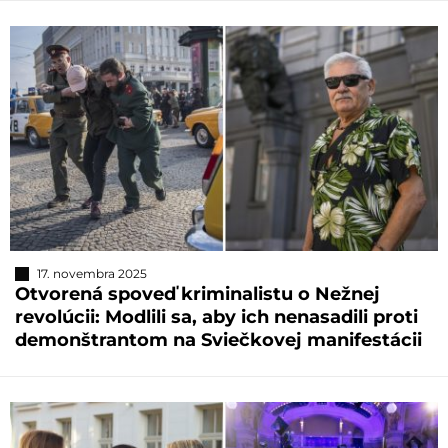
17. novembra 2025
Otvorená spoveď kriminalistu o Nežnej
revolúcii: Modlili sa, aby ich nenasadili proti
demonštrantom na Sviečkovej manifestácii