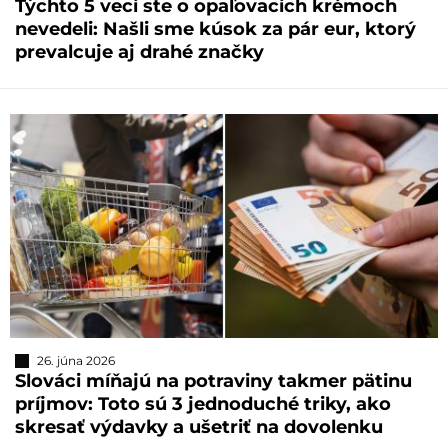
Týchto 5 vecí ste o opaľovacích krémoch
nevedeli: Našli sme kúsok za pár eur, ktorý
prevalcuje aj drahé značky
26. júna 2026
Slováci míňajú na potraviny takmer pätinu
príjmov: Toto sú 3 jednoduché triky, ako
skresať výdavky a ušetriť na dovolenku