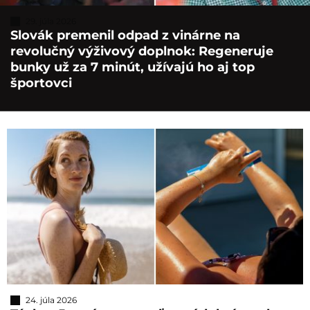
29. júla 2026
Slovák premenil odpad z vinárne na
revolučný výživový doplnok: Regeneruje
bunky už za 7 minút, užívajú ho aj top
športovci
24. júla 2026