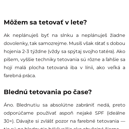
Môžem sa tetovať v lete?
Ak neplánuješ byť na slnku a neplánuješ žiadne
dovolenky, tak samozrejme. Musíš však rátať s dobou
hojenia 2-3 týždne (vždy sa spýtaj svojho tatéra). Ako
píšem, vyššie techniky tetovania sú rôzne a ľahšie sa
hojí malá plocha tetovaná iba v línii, ako veľká a
farebná práca.
Blednú tetovania po č
ase?
Áno. Blednutiu sa absolútne zabrániť nedá, preto
odporúčame používať aspoň nejaké SPF (ideálne
30+). Dávajte si zvlášť pozor na farebné tetovania —