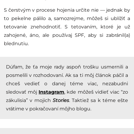
S čerstvým v procese hojenia určite nie — jednak by
to pekelne pálilo a, samozrejme, môžeš si ublížiť a
tetovanie znehodnotiť. S tetovaním, ktoré je už
zahojené, áno, ale používaj SPF, aby si zabránil(a)
blednutiu.
Dúfam, že ťa moje rady aspoň trošku usmernili a
posmelili v rozhodovaní. Ak sa ti môj článok páčil a
chceš vedieť o danej téme viac, nezabudni
sledovať môj
Instagram
, kde môžeš vidieť viac “zo
zákulisia” v mojich
Stories
. Taktiež sa k téme ešte
vrátime v pokračovaní môjho blogu.