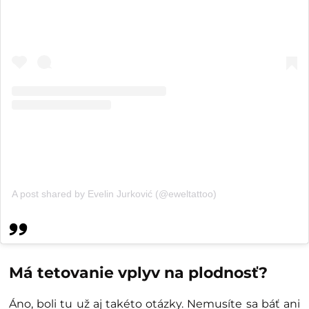
A post shared by Evelin Jurković (@eweltattoo)
Má tetovanie vplyv na plodnosť
?
Áno, boli tu už aj takéto otázky. Nemusíte sa báť ani