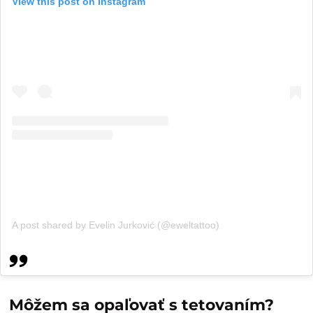
View this post on Instagram
A post shared by Evelin Jurković (@eweltattoo)
Môžem sa opaľovať s tetovaní
m?