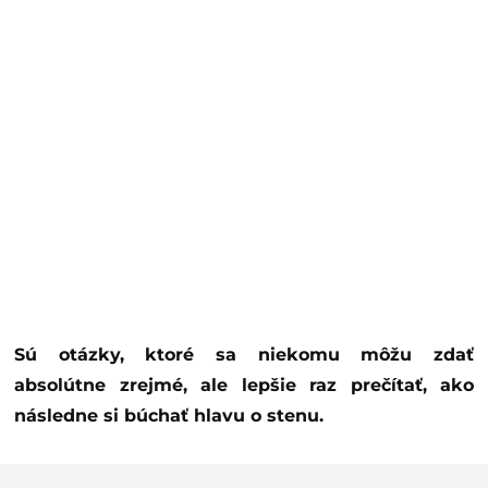
Sú otázky, ktor
é
sa niekomu môžu zdať
absolútne zrejm
é,
ale lepšie raz prečítať, ako
následne si búchať hlavu o stenu.