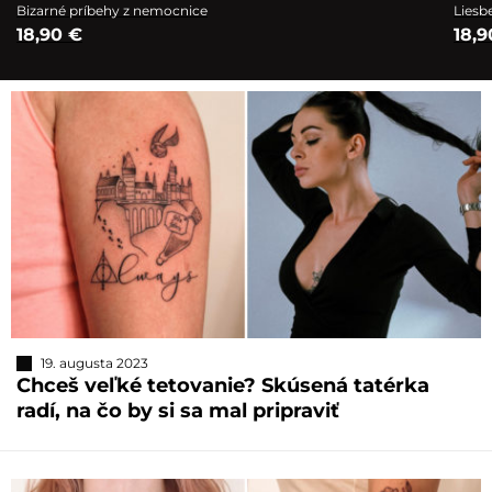
Bizarné príbehy z nemocnice
Liesb
18,90 €
18,9
19. augusta 2023
Chceš veľké tetovanie? Skúsená tatérka
radí, na čo by si sa mal pripraviť