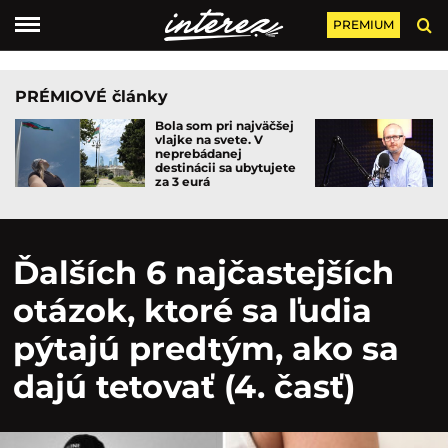
PREMIUM
PRÉMIOVÉ články
Bola som pri najväčšej
vlajke na svete. V
neprebádanej
destinácii sa ubytujete
za 3 eurá
Ďalších 6 najčastejších
otázok, ktoré sa ľudia
pýtajú predtým, ako sa
dajú tetovať (4. časť)