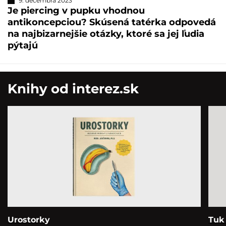
9. decembra 2023
Je piercing v pupku vhodnou
antikoncepciou? Skúsená tatérka odpovedá
na najbizarnejšie otázky, ktoré sa jej ľudia
pýtajú
Knihy od interez.sk
Urostorky
Tuk 