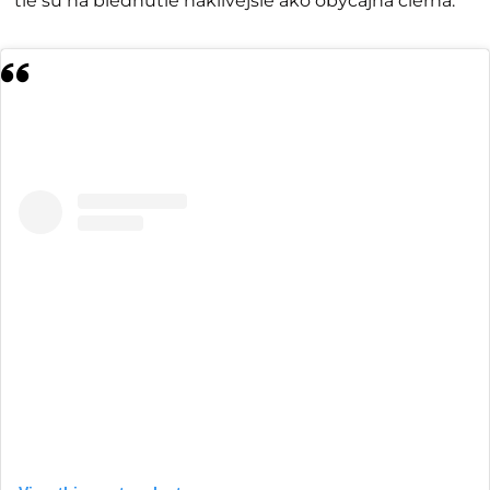
tie sú na blednutie háklivejšie ako obyčajná čierna.