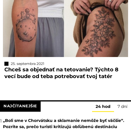
25. septembra 2021
Chceš sa objednať na tetovanie? Týchto 8
vecí bude od teba potrebovať tvoj tatér
NAJČÍTANEJŠIE
24 hod
7 dní
„Boli sme v Chorvátsku a sklamanie nemôže byť väčšie“.
1
Pozrite sa, prečo turisti kritizujú obľúbenú destináciu