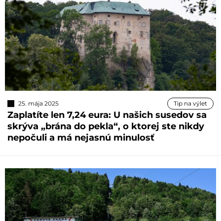
25. mája 2025
Tip na výlet
Zaplatíte len 7,24 eura: U našich susedov sa
skrýva „brána do pekla“, o ktorej ste nikdy
nepočuli a má nejasnú minulosť