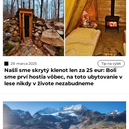
29. marca 2025
Tip na výlet
Našli sme skrytý klenot len za 25 eur: Boli
sme prví hostia vôbec, na toto ubytovanie v
lese nikdy v živote nezabudneme