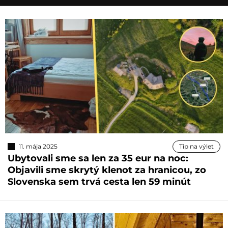
11. mája 2025
Tip na výlet
Ubytovali sme sa len za 35 eur na noc:
Objavili sme skrytý klenot za hranicou, zo
Slovenska sem trvá cesta len 59 minút