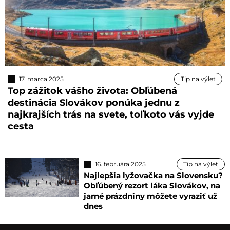
17. marca 2025
Tip na výlet
Top zážitok vášho života: Obľúbená
destinácia Slovákov ponúka jednu z
najkrajších trás na svete, toľkoto vás vyjde
cesta
16. februára 2025
Tip na výlet
Najlepšia lyžovačka na Slovensku?
Obľúbený rezort láka Slovákov, na
jarné prázdniny môžete vyraziť už
dnes