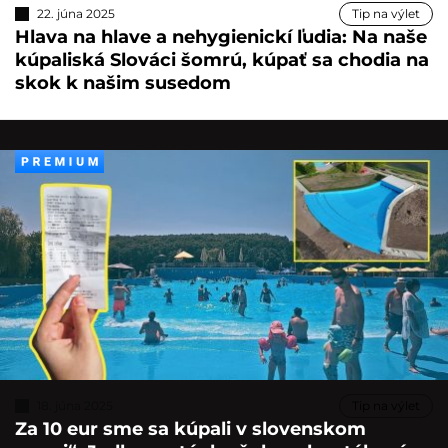
22. júna 2025
Tip na výlet
Hlava na hlave a nehygienickí ľudia: Na naše
kúpaliská Slováci šomrú, kúpať sa chodia na
skok k našim susedom
18. júna 2025
Tip na výlet
Za 10 eur sme sa kúpali v slovenskom