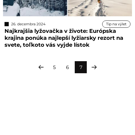
26. decembra 2024
Tip na výlet
Najkrajšia lyžovačka v živote: Európska
krajina ponúka najlepší lyžiarsky rezort na
svete, toľkoto vás vyjde lístok
5
6
7