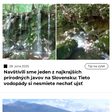
28. júna 2025
Tip na výlet
Navštívili sme jeden z najkrajších
prírodných javov na Slovensku: Tieto
vodopády si nesmiete nechať ujsť