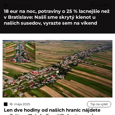
22. mája 2025
Tip na výlet
18 eur na noc, potraviny o 25 % lacnejšie než
v Bratislave: Našli sme skrytý klenot u
našich susedov, vyrazte sem na víkend
18. mája 2025
Tip na výlet
Len dve hodiny od našich hraníc nájdete