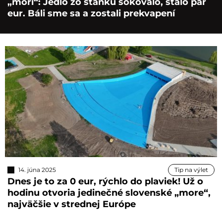
„mori“: Jedlo zo stánku šokovalo, stálo pár
eur. Báli sme sa a zostali prekvapení
14. júna 2025
Tip na výlet
Dnes je to za 0 eur, rýchlo do plaviek! Už o
hodinu otvoria jedinečné slovenské „more“,
najväčšie v strednej Európe