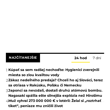
NAJČÍTANEJŠIE
24 hod
7 dní
Kúpať sa sem radšej nechoďte: Hygienici zverejnili
1
miesta so zlou kvalitou vody
Zákaz nedeľného predaja? Chceli ho aj Slováci, teraz
2
sa otriasa v Rakúsku, Poľsku či Nemecku
Japonci sa nevzdali, dostali druhú atómovú bombu.
3
Nagasaki spálila ešte silnejšia explózia než Hirošimu
Muž vyhral 273 000 000 € v lotérii: Želal si „roztrhať
4
tiket“, peniaze mu zničili život