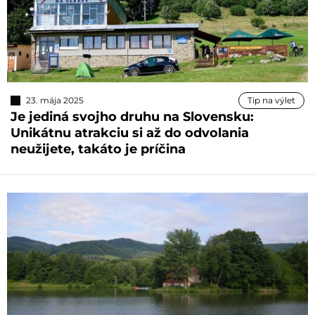
23. mája 2025
Tip na výlet
Je jediná svojho druhu na Slovensku:
Unikátnu atrakciu si až do odvolania
neužijete, takáto je príčina