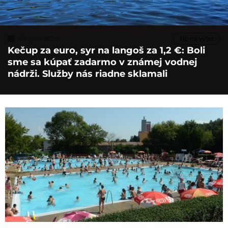
27. júna 2025
Tip na výlet
Kečup za euro, syr na langoš za 1,2 €: Boli
sme sa kúpať zadarmo v známej vodnej
nádrži. Služby nás riadne sklamali