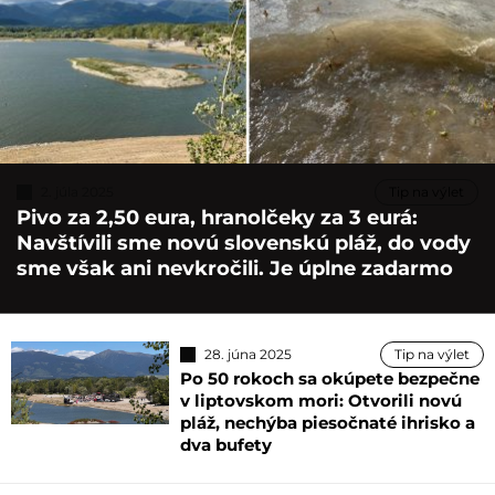
2. júla 2025
Tip na výlet
Pivo za 2,50 eura, hranolčeky za 3 eurá:
Navštívili sme novú slovenskú pláž, do vody
sme však ani nevkročili. Je úplne zadarmo
28. júna 2025
Tip na výlet
Po 50 rokoch sa okúpete bezpečne
v liptovskom mori: Otvorili novú
pláž, nechýba piesočnaté ihrisko a
dva bufety