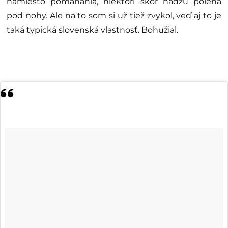
namiesto pomáhania, niektorí skôr hádžu polená
pod nohy. Ale na to som si už tiež zvykol, veď aj to je
taká typická slovenská vlastnosť. Bohužiaľ.