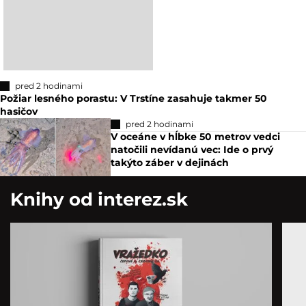
pred 2 hodinami
Požiar lesného porastu: V Trstíne zasahuje takmer 50
hasičov
pred 2 hodinami
V oceáne v hĺbke 50 metrov vedci
natočili nevídanú vec: Ide o prvý
takýto záber v dejinách
Knihy od interez.sk