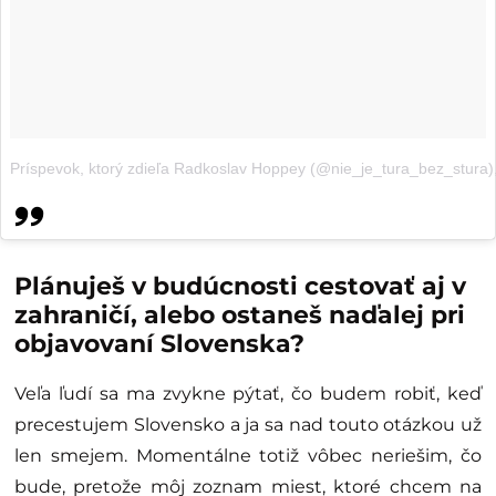
Príspevok, ktorý zdieľa Radkoslav Hoppey (@nie_je_tura_bez_stura)
Plánuješ v budúcnosti cestovať aj v
zahraničí, alebo ostaneš naďalej pri
objavovaní Slovenska?
Veľa ľudí sa ma zvykne pýtať, čo budem robiť, keď
precestujem Slovensko a ja sa nad touto otázkou už
len smejem. Momentálne totiž vôbec neriešim, čo
bude, pretože môj zoznam miest, ktoré chcem na