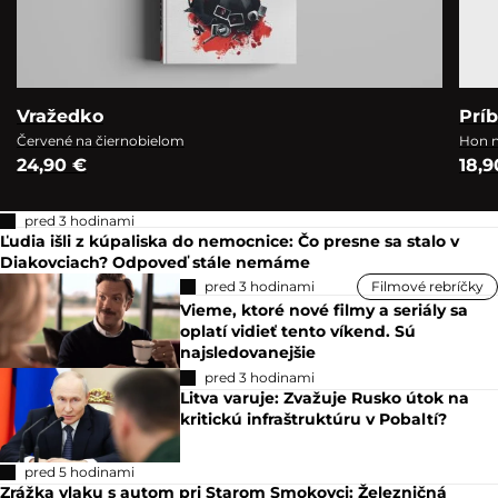
Vražedko
Prí
Červené na čiernobielom
Hon n
24,90 €
18,9
pred 3 hodinami
Ľudia išli z kúpaliska do nemocnice: Čo presne sa stalo v
Diakovciach? Odpoveď stále nemáme
pred 3 hodinami
Filmové rebríčky
Vieme, ktoré nové filmy a seriály sa
oplatí vidieť tento víkend. Sú
najsledovanejšie
pred 3 hodinami
Litva varuje: Zvažuje Rusko útok na
kritickú infraštruktúru v Pobaltí?
pred 5 hodinami
Zrážka vlaku s autom pri Starom Smokovci: Železničná