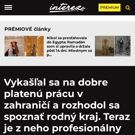
PREMIUM
PRÉMIOVÉ články
Nikol sa presťahovala
do Egypta: Ramadán
som si upravila a držala
pôst 14 dní. Miestnym sa
p...
Vykašľal sa na dobre
platenú prácu v
zahraničí a rozhodol sa
spoznať rodný kraj. Teraz
je z neho profesionálny