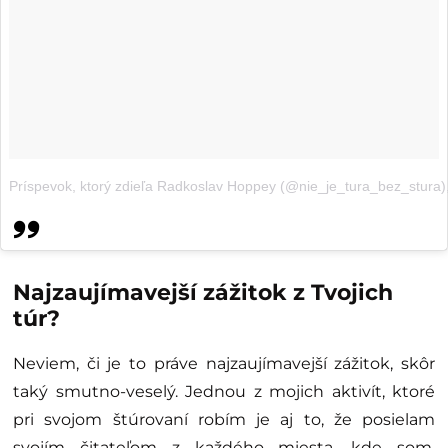
Príspevok, ktorý zdieľa Radkoslav Hoppey (@nie_je_tura_bez_stura)
Najzaujímavejší zážitok z Tvojich
túr?
Neviem, či je to práve najzaujímavejší zážitok, skôr
taký smutno-veselý. Jednou z mojich aktivít, ktoré
pri svojom štúrovaní robím je aj to, že posielam
svojím čitateľom z každého miesta, kde som,