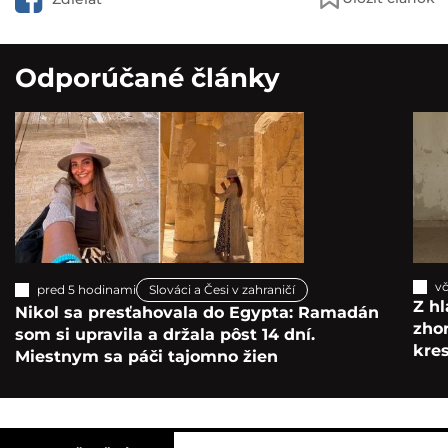
Odporúčané články
vč
pred 5 hodinami
Slováci a Česi v zahraničí
Z hl
Nikol sa presťahovala do Egypta: Ramadán
zho
som si upravila a držala pôst 14 dní.
kre
Miestnym sa páči tajomno žien