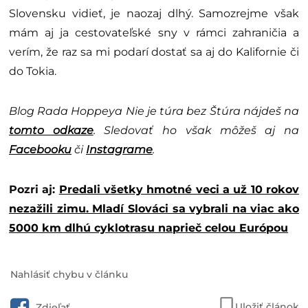
Slovensku vidieť, je naozaj dlhý. Samozrejme však
mám aj ja cestovateľské sny v rámci zahraničia a
verím, že raz sa mi podarí dostať sa aj do Kalifornie či
do Tokia.
Blog Rada Hoppeya Nie je túra bez Štúra nájdeš na
tomto odkaze
. Sledovať ho však môžeš aj na
Facebooku
či
Instagrame
.
Pozri aj:
Predali všetky hmotné veci a už 10 rokov
nezažili zimu. Mladí Slováci sa vybrali na viac ako
5000 km dlhú cyklotrasu naprieč celou Európou
Nahlásiť chybu v článku
Uložiť článok
Zdieľať