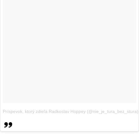
Príspevok, ktorý zdieľa Radkoslav Hoppey (@nie_je_tura_bez_stura)