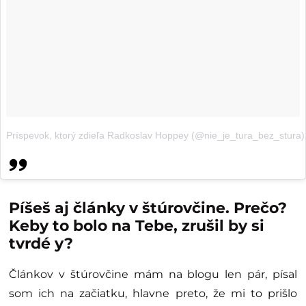
Príspevok, ktorý zdieľa Radkoslav Hoppey (@nie_je_tura_bez_stura)
Píšeš aj články v štúrovčine. Prečo?
Keby to bolo na Tebe, zrušil by si
tvrdé y?
Článkov v štúrovčine mám na blogu len pár, písal
som ich na začiatku, hlavne preto, že mi to prišlo