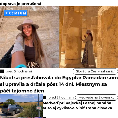
doprava je prerušená
pred 5 hodinami
Slováci a Česi v zahraničí
Nikol sa presťahovala do Egypta: Ramadán som
si upravila a držala pôst 14 dní. Miestnym sa
páči tajomno žien
pred 5 hodinami
Medvede na Slovensku
Medveď pri Rajeckej Lesnej naháňal
auto aj cyklistov. Viniť treba človeka