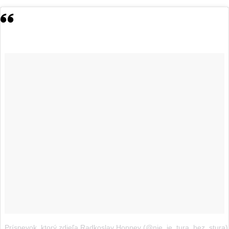
Príspevok, ktorý zdieľa Radkoslav Hoppey (@nie_je_tura_bez_stura)