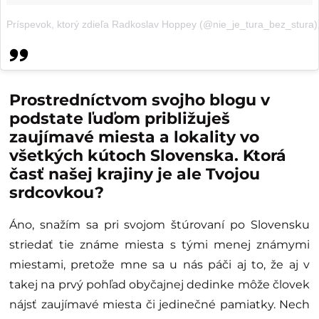
Príspevok, ktorý zdieľa Radkoslav Hoppey (@nie_je_tura_bez_stura)
Prostredníctvom svojho blogu v
podstate ľuďom približuješ
zaujímavé miesta a lokality vo
všetkých kútoch Slovenska. Ktorá
časť našej krajiny je ale Tvojou
srdcovkou?
Áno, snažím sa pri svojom štúrovaní po Slovensku
striedať tie známe miesta s tými menej známymi
miestami, pretože mne sa u nás páči aj to, že aj v
takej na prvý pohľad obyčajnej dedinke môže človek
nájsť zaujímavé miesta či jedinečné pamiatky. Nech