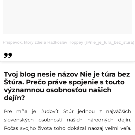
Príspevok, ktorý zdieľa Radkoslav Hoppey (@nie_je_tura_bez_stura)
Tvoj blog nesie názov Nie je túra bez
Štúra. Prečo práve spojenie s touto
významnou osobnosťou našich
dejín?
Pre mňa je Ľudovít Štúr jednou z najväčších
slovenských osobností našich národných dejín.
Počas svojho života toho dokázal naozaj veľmi veľa.