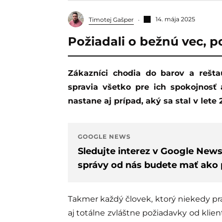
14. mája 2025
Timotej Gašper
Požiadali o bežnú vec, p
Zákazníci chodia do barov a reštaurácií s vedomím, že zamestnanci podniku
spravia všetko pre ich spokojnosť 
nastane aj prípad, aký sa stal v lete
GOOGLE NEWS
Sledujte interez v Google New
správy od nás budete mať ako p
Takmer každý človek, ktorý niekedy prac
aj totálne zvláštne požiadavky od klient