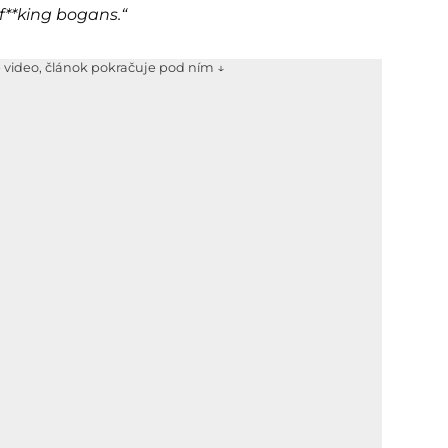
t f**king bogans.“
e video, článok pokračuje pod ním ↓