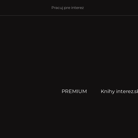
Pracuj pre interez
PREMIUM
Knihy interez.s