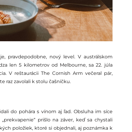
 je, pravdepodobne, nový level. V austrálskom
za len 5 kilometrov od Melbourne, sa 22. júla
ia. V reštaurácii The Cornish Arm večeral pár,
 raz zavolali k stolu čašníčku.
idali do pohára s vínom aj ľad. Obsluha im síce
„prekvapenie“ prišlo na záver, keď sa chystali
kých položiek, ktoré si objednali, aj poznámka k