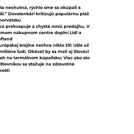
la nechutná, rýchlo sme sa okúpali a
šli.“ Dovolenkári kritizujú populárnu pláž
horvátsku
co prekvapuje a chystá novú predajňu. V
mom nákupnom centre doplní Lidl a
fland
urópskej krajine nechce nikto žiť: Ušlo už
 milióna ľudí. Obávať by sa mali aj Slováci
ah na termálnom kúpalisku: Viac ako sto
števníkov sa sťažuje na zdravotné
kosti