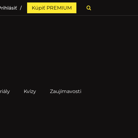
rihlásiť
Kúpiť PREMIUM
riály
Kvízy
Zaujímavosti