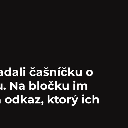
adali čašníčku o
u. Na bločku im
odkaz, ktorý ich