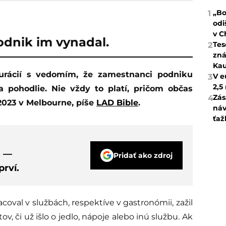
„Bo
1
odi
v C
odnik im vynadal.
Tes
2
zná
Kau
V e
3
2,5
a pohodlie. Nie vždy to platí, pričom občas
Zás
4
 2023 v Melbourne, píše
LAD Bible
.
náv
ťaž
s —
Pridať ako zdroj
rví.
oval v službách, respektíve v gastronómii, zažil
ov, či už išlo o jedlo, nápoje alebo inú službu. Ak