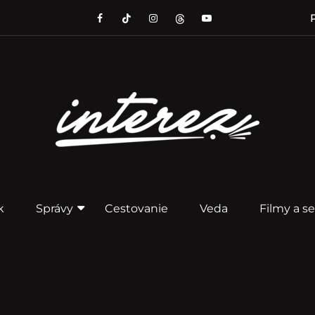
P
k
Správy
Cestovanie
Veda
Filmy a se