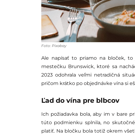
Foto: Pixabay
Ale napísať to priamo na bloček, to
mestečku Brunswick, ktoré sa nachád
2023 odohrala veľmi netradičná situác
pričom krátko po objednávke vína si ešte
Ľad do vína pre blbcov
Ich požiadavka bola, aby im v bare pr
túto podmienku splnila, no skutočné 
platiť. Na bločku bola totiž okrem všet