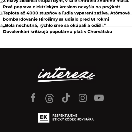
NAJČÍTANEJŠIE
24 hod
7 dní
Koniec Tesca naberá reálne kontúry. O stovky jeho predajní
1
môžu zabojovať známe reťazce
Z hlavy zločinca stúpal dym, v sále smrdelo zhorené mäso.
2
Prvá poprava elektrickým kreslom nevyšla na prvýkrát
Teplota až 4000 stupňov a ľudia vyparení zaživa. Atómové
3
bombardovanie Hirošimy sa udialo pred 81 rokmi
„Bola nechutná, rýchlo sme sa okúpali a odišli.“
4
Dovolenkári kritizujú populárnu pláž v Chorvátsku