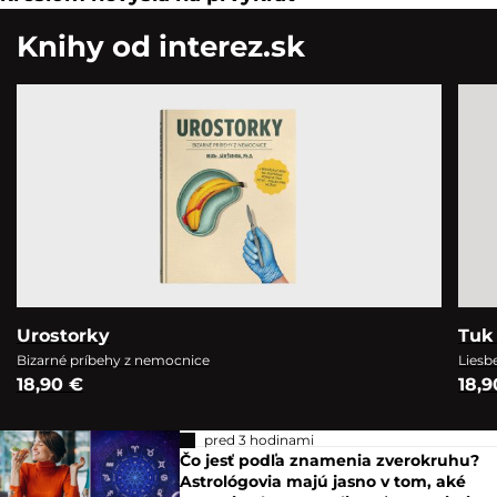
pred 2 hodinami
Z hlavy zločinca stúpal dym, v sále smrdelo
zhorené mäso. Prvá poprava elektrickým
kreslom nevyšla na prvýkrát
Knihy od interez.sk