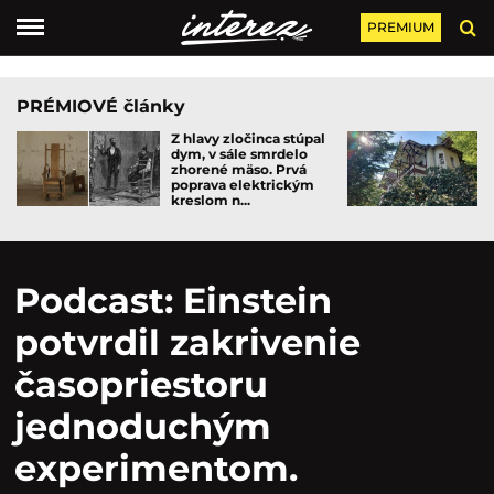
PREMIUM
PRÉMIOVÉ články
Z hlavy zločinca stúpal
dym, v sále smrdelo
zhorené mäso. Prvá
poprava elektrickým
kreslom n...
Podcast: Einstein
potvrdil zakrivenie
časopriestoru
jednoduchým
experimentom.