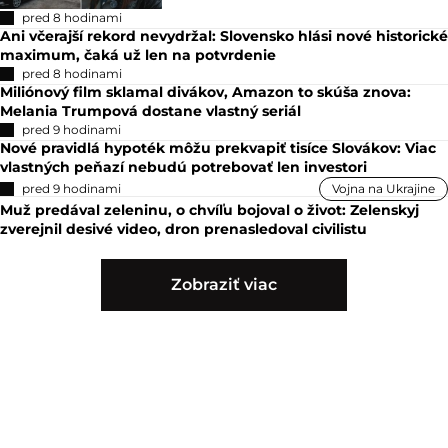
Šíria sa nové výzvy na mobilizáciu
migrantov: Zomrelo už 100 ľudí, hrozí
humanitárna kríza. Európska únia je
zraniteľná
pred 7 hodinami
Systém opatrovania na Slovensku
čaká veľká zmena. Pozrite sa, ako po
novom získate až 1 210 eur
pred 7 hodinami
V európskej krajine nechce nikto žiť:
Ušlo už 2,5 milióna ľudí. Obávať by sa
mali aj Slováci
pred 8 hodinami
Ani včerajší rekord nevydržal: Slovensko hlási nové historické
maximum, čaká už len na potvrdenie
pred 8 hodinami
Miliónový film sklamal divákov, Amazon to skúša znova:
Melania Trumpová dostane vlastný seriál
pred 9 hodinami
Nové pravidlá hypoték môžu prekvapiť tisíce Slovákov: Viac
vlastných peňazí nebudú potrebovať len investori
pred 9 hodinami
Vojna na Ukrajine
Muž predával zeleninu, o chvíľu bojoval o život: Zelenskyj