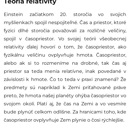
Foto: Albert Einsterin počas hodiny na Viedenskej univerzite v roku
1921 (Ferdinand Schmutzer [Public domain],
via Wikimedia
Commons
)
Teória relativity
Einstein začiatkom 20. storočia vo svojich
myšlienkach spojil nespojiteľné. Čas a priestor, ktoré
fyzici dlhé storočia považovali za rozličné veličiny,
spojil v časopriestor. Vo svojej teórii všeobecnej
relativity ďalej hovorí o tom, že časopriestor, ako
fyzikálnu veličinu ovplyvňuje hmota. Časopriestor,
alebo ak si to rozmeníme na drobné, tak čas aj