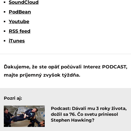
najväčší génius storočia.
Podcast portálu Interez môžete
bezplatne počúvať a samozrejme
odoberať na týchto platformách:
Spotify
SoundCloud
PodBean
Youtube
RSS feed
iTunes