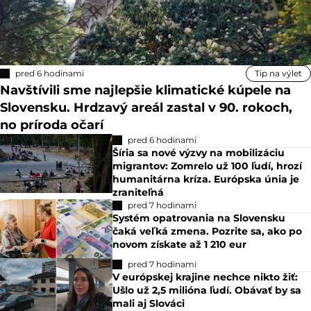
pred 5 hodinami
Nové kamery na cestách majú byť
ruskej výroby: Ministerstvo vnútra
obvinenia popiera
pred 6 hodinami
Tip na výlet
Navštívili sme najlepšie klimatické kúpele na
Slovensku. Hrdzavý areál zastal v 90. rokoch,
no príroda očarí
pred 6 hodinami