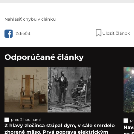
Ďakujeme, že ste opäť počúvali Interez PODCAST,
majte príjemný zvyšok týždňa.
Pozri aj:
Podcast: Dávali mu 3 roky života,
dožil sa 76. Čo svetu priniesol
Stephen Hawking?
Nahlásiť chybu v článku
Uložiť článok
Zdieľať
Odporúčané články