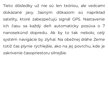
priestor sa teda menia relatívne, inak povedané v
závislosti k hmote. Čo to teda v praxi znamená? Že
predmety sú napríklad k Zemi priťahované práve
preto, že hmota našej planéty ohýba časopriestor vo
svojom okolí. Platí aj, že čas na Zemi a vo vesmíre
bude plynúť celkom odlišne. Za hranicami toho, kde
časopriestor ovplyvňuje Zem plynie o čosi rýchlejšie.
Tieto dôsledky už nie sú len teóriou, ale vedcami
dokázané javy. Jasným dôkazom sú napríklad
satelity, ktoré zabezpečujú signál GPS. Nastavenie
ich času sa každý deň automaticky posúva o 7
nanosekúnd dopredu. Ak by to tak nebolo, celý
systém navigácie by zlyhal. Na obežnej dráhe Zeme
totiž čas plynie rýchlejšie, ako na jej povrchu, kde je