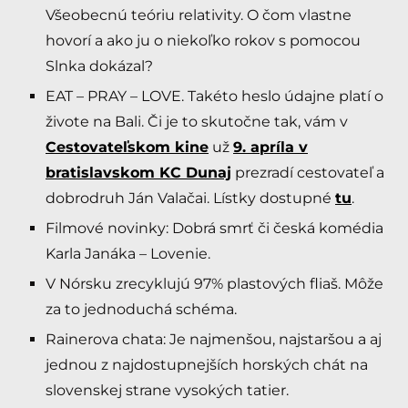
Všeobecnú teóriu relativity. O čom vlastne
hovorí a ako ju o niekoľko rokov s pomocou
Slnka dokázal?
EAT – PRAY – LOVE. Takéto heslo údajne platí o
živote na Bali. Či je to skutočne tak, vám v
Cestovateľskom kine
už
9. apríla v
bratislavskom KC Dunaj
prezradí cestovateľ a
dobrodruh Ján Valačai. Lístky dostupné
tu
.
Filmové novinky: Dobrá smrť či česká komédia
Karla Janáka – Lovenie.
V Nórsku zrecyklujú 97% plastových fliaš. Môže
za to jednoduchá schéma.
Rainerova chata: Je najmenšou, najstaršou a aj
jednou z najdostupnejších horských chát na
slovenskej strane vysokých tatier.