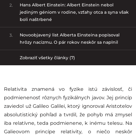
Hans Albert Einstein: Albert Einstein nebol
2.
jediným géniom v rodine, vzťahy otca a syna však
boli naštrbené
Novoobjavený list Alberta Einsteina popisoval
3.
hrôzy nacizmu. O pár rokov neskôr sa naplnil
Zobraziť všetky články (7)
Relativita znamená vo fyzike istú závislosť, či
podmienenosť rôznych fyzikálnych javov. Jej princíp
zaviedol už Galileo Galilei, ktorý ignoroval Aristotelov
absolutistický pohľad a tvrdil, že pohyb má zmysel
iba relatívne, teda podmienene, k inému telesu. Na
Galieovom princípe relativity, o niečo neskôr