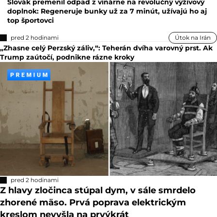
Reklama
Slovák premenil odpad z vinárne na revolučný výživový
doplnok: Regeneruje bunky už za 7 minút, užívajú ho aj
top športovci
pred 2 hodinami
Útok na Irán
„Zhasne celý Perzský záliv,“: Teherán dvíha varovný prst. Ak
Trump zaútočí, podnikne rázne kroky