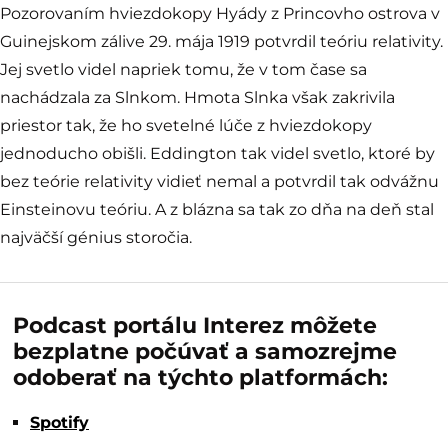
Foto: Zatmenie Slnka v roku 1919 (F. W. Dyson, A. S. Eddington, and C.
Davidson [Public domain],
via Wikimedia Commons
)
Pozorovaním hviezdokopy Hyády z Princovho ostrova v
Guinejskom zálive 29. mája 1919 potvrdil teóriu relativity.
Jej svetlo videl napriek tomu, že v tom čase sa
nachádzala za Slnkom. Hmota Slnka však zakrivila
priestor tak, že ho svetelné lúče z hviezdokopy
jednoducho obišli. Eddington tak videl svetlo, ktoré by
bez teórie relativity vidieť nemal a potvrdil tak odvážnu
Einsteinovu teóriu. A z blázna sa tak zo dňa na deň stal