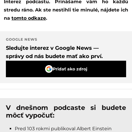
Interez podcastu. Prinášame vám ho každú
stredu ráno. Ak ste nestihli tie minulé, nájdete ich
na
tomto odkaze
.
GOOGLE NEWS
Sledujte interez v Google News —
správy od nás budete mať ako prví.
Pridať ako zdroj
V dnešnom podcaste si budete
môcť vypočuť:
Pred 103 rokmi publikoval Albert Einstein