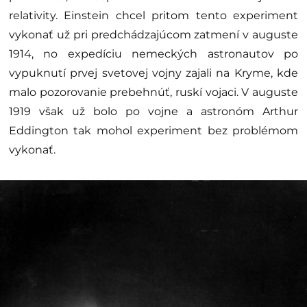
Foto: Znázornenie zakrivenia časopriestoru v okolí Zeme (Mysid [
CC
BY-SA 3.0
],
via Wikimedia Commons
)
Jednoduchý experiment
Zatmenie Slnka prišlo v máji 1919. Pre astronómov to
bola ideálna príležitosť potvrdiť, aj keď nie úplne
pravdivosť, tak aspoň relevanciu Einsteinovej teórie
relativity. Einstein chcel pritom tento experiment
vykonať už pri predchádzajúcom zatmení v auguste
1914, no expedíciu nemeckých astronautov po
vypuknutí prvej svetovej vojny zajali na Kryme, kde
malo pozorovanie prebehnúť, ruskí vojaci. V auguste
1919 však už bolo po vojne a astronóm Arthur
Eddington tak mohol experiment bez problémom
vykonať.