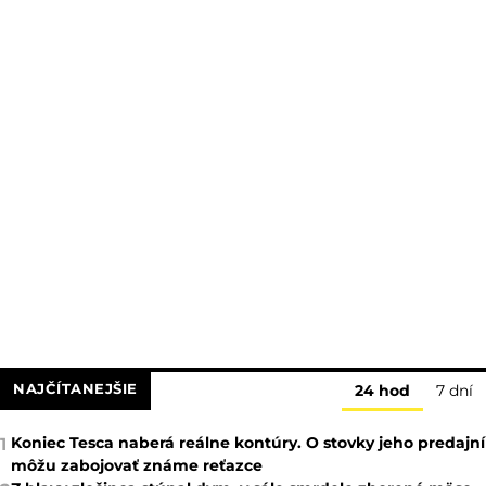
zverejnil desivé video, dron prenasledoval civilistu
Zobraziť viac