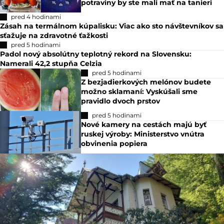
Urostorky
Tuk 
Bizarné príbehy z nemocnice
Liesb
18,90 €
18,9
pred 3 hodinami
Čo jesť podľa znamenia zverokruhu?
Astrológovia majú jasno v tom, aké
potraviny by ste mali mať na tanieri
pred 4 hodinami
Zásah na termálnom kúpalisku: Viac ako sto návštevníkov sa
sťažuje na zdravotné ťažkosti
pred 5 hodinami
Padol nový absolútny teplotný rekord na Slovensku:
Namerali 42,2 stupňa Celzia
pred 5 hodinami
Z bezjadierkových melónov budete
možno sklamaní: Vyskúšali sme
pravidlo dvoch prstov