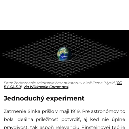
zakrivenie časopriestoru silnejšie.