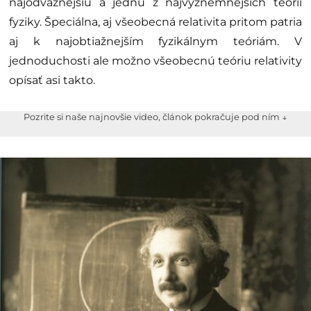
najodvážnejšiu a jednu z najvýznemnejších teórii
fyziky. Špeciálna, aj všeobecná relativita pritom patria
aj k najobtiažnejším fyzikálnym teóriám. V
jednoduchosti ale možno všeobecnú teóriu relativity
opísať asi takto.
Pozrite si naše najnovšie video, článok pokračuje pod ním ↓