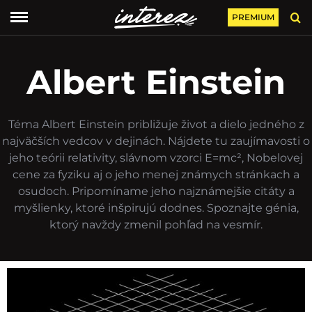
PREMIUM
Albert Einstein
Téma Albert Einstein približuje život a dielo jedného z
najväčších vedcov v dejinách. Nájdete tu zaujímavosti o
jeho teórii relativity, slávnom vzorci E=mc², Nobelovej
cene za fyziku aj o jeho menej známych stránkach a
osudoch. Pripomíname jeho najznámejšie citáty a
myšlienky, ktoré inšpirujú dodnes. Spoznajte génia,
ktorý navždy zmenil pohľad na vesmír.