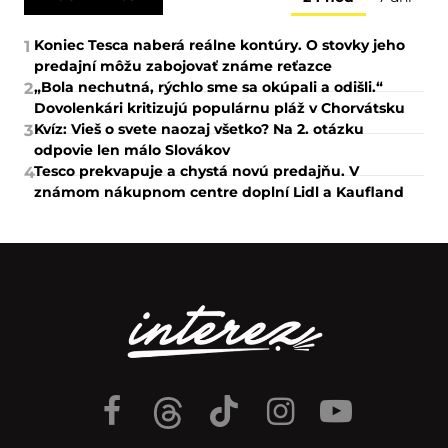
Koniec Tesca naberá reálne kontúry. O stovky jeho
1
predajní môžu zabojovať známe reťazce
„Bola nechutná, rýchlo sme sa okúpali a odišli.“
2
Dovolenkári kritizujú populárnu pláž v Chorvátsku
Kvíz: Vieš o svete naozaj všetko? Na 2. otázku
3
odpovie len málo Slovákov
Tesco prekvapuje a chystá novú predajňu. V
4
známom nákupnom centre doplní Lidl a Kaufland