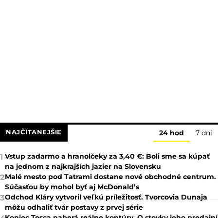
NAJČÍTANEJŠIE
24 hod
7 dní
Vstup zadarmo a hranolčeky za 3,40 €: Boli sme sa kúpať
1
na jednom z najkrajších jazier na Slovensku
Malé mesto pod Tatrami dostane nové obchodné centrum.
2
Súčasťou by mohol byť aj McDonald’s
Odchod Kláry vytvoril veľkú príležitosť. Tvorcovia Dunaja
3
môžu odhaliť tvár postavy z prvej série
Koniec Tesca naberá reálne kontúry. O stovky jeho predajní