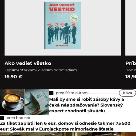
Ako vedieť všetko
Prí
Lepšími otázkami k lepším odpovediam
Hon n
16,90 €
18,9
pred 59 minútami
Káva
Mali by sme si robiť zásoby kávy a
čaká nás zdražovanie? Slovenský
expert zhodnotil situáciu
pred hodinou
Za tiket zaplatil len 6 eur, domov si odnesie takmer 75 500
eur: Slovák mal v Eurojackpote mimoriadne šťastie