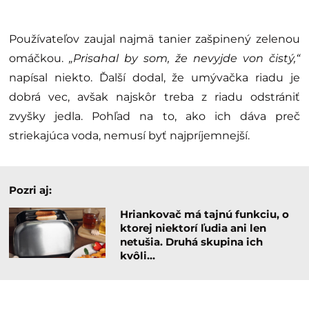
Používateľov zaujal najmä tanier zašpinený zelenou
omáčkou.
„Prisahal by som, že nevyjde von čistý,“
napísal niekto. Ďalší dodal, že umývačka riadu je
dobrá vec, avšak najskôr treba z riadu odstrániť
zvyšky jedla. Pohľad na to, ako ich dáva preč
striekajúca voda, nemusí byť najpríjemnejší.
Pozri aj:
Hriankovač má tajnú funkciu, o
ktorej niektorí ľudia ani len
netušia. Druhá skupina ich
kvôli…