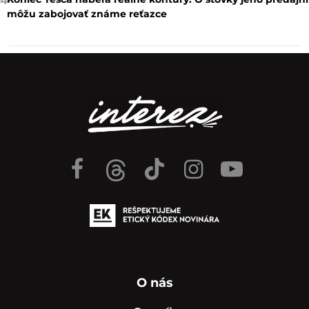
4
môžu zabojovať známe reťazce
O nás