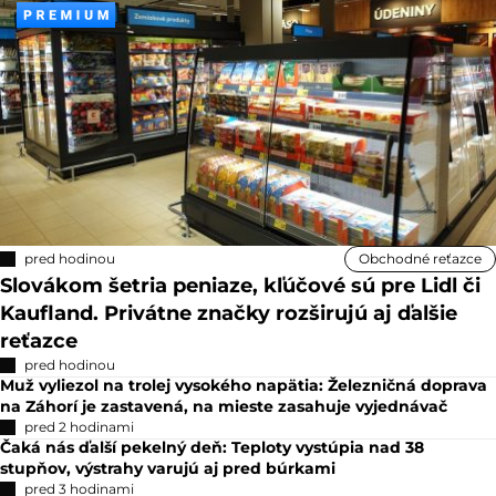
pred hodinou
Obchodné reťazce
Slovákom šetria peniaze, kľúčové sú pre Lidl či
Kaufland. Privátne značky rozširujú aj ďalšie
reťazce
pred hodinou
Muž vyliezol na trolej vysokého napätia: Železničná doprava
na Záhorí je zastavená, na mieste zasahuje vyjednávač
pred 2 hodinami
Čaká nás ďalší pekelný deň: Teploty vystúpia nad 38
stupňov, výstrahy varujú aj pred búrkami
pred 3 hodinami