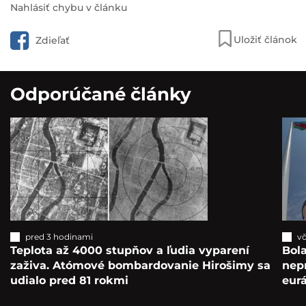
Nahlásiť chybu v článku
Uložiť článok
Zdieľať
Odporúčané články
pred 3 hodinami
vč
Teplota až 4000 stupňov a ľudia vyparení
Bola
zaživa. Atómové bombardovanie Hirošimy sa
nepr
udialo pred 81 rokmi
eur