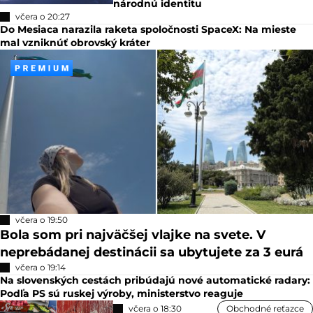
národnú identitu
včera o 20:27
Do Mesiaca narazila raketa spoločnosti SpaceX: Na mieste
mal vzniknúť obrovský kráter
včera o 19:50
Bola som pri najväčšej vlajke na svete. V
neprebádanej destinácii sa ubytujete za 3 eurá
včera o 19:14
Na slovenských cestách pribúdajú nové automatické radary:
Podľa PS sú ruskej výroby, ministerstvo reaguje
včera o 18:30
Obchodné reťazce