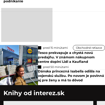
podnikanie
pred 15 minútami
Obchodné reťazce
Tesco prekvapuje a chystá novú
predajňu. V známom nákupnom
centre doplní Lidl a Kaufland
pred 50 minútami
Dánska princezná Isabella odišla na
vojenskú službu. Po novom je povinná
aj pre ženy a má to dôvod
Knihy od interez.sk