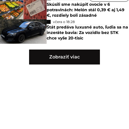
Skúsili sme nakúpiť ovocie v 6
potravinách: Melón stál 0,39 € aj 1,49
€, rozdiely boli zásadné
včera o 18:28
Štát predáva luxusné auto, ľudia sa na
inzeráte bavia: Za vozidlo bez STK
chce vyše 20-tisíc
Zobraziť viac