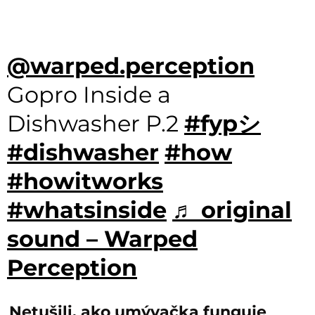
@warped.perception
Gopro Inside a
Dishwasher P.2
#fypシ
#dishwasher
#how
#howitworks
#whatsinside
♬ original
sound – Warped
Perception
Netušili, ako umývačka funguje