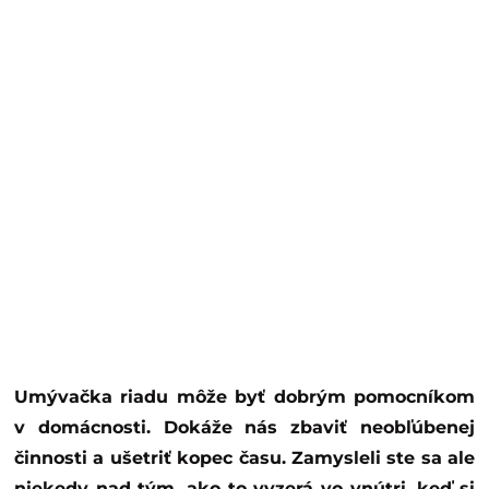
Umývačka riadu môže byť dobrým pomocníkom
v domácnosti. Dokáže nás zbaviť neobľúbenej
činnosti a ušetriť kopec času. Zamysleli ste sa ale
niekedy nad tým, ako to vyzerá vo vnútri, keď si