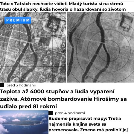
Toto v Tatrách nechcete vidieť: Mladý turista si na strmú
trasu obul šľapky, ľudia hovoria o hazardovaní so životom
pred 3 hodinami
Teplota až 4000 stupňov a ľudia vyparení
zaživa. Atómové bombardovanie Hirošimy sa
udialo pred 81 rokmi
pred 4 hodinami
Budeme prepisovať mapy: Tretia
najmenšia krajina sveta sa
premenovala. Zmena má posilniť jej