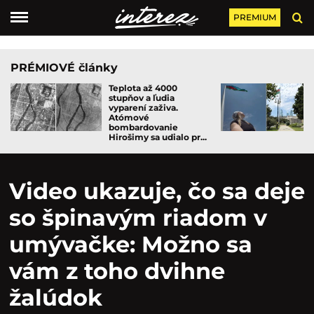
PREMIUM
PRÉMIOVÉ články
Teplota až 4000
stupňov a ľudia
vyparení zaživa.
Atómové
bombardovanie
Hirošimy sa udialo pr...
Video ukazuje, čo sa deje
so špinavým riadom v
umývačke: Možno sa
vám z toho dvihne
žalúdok