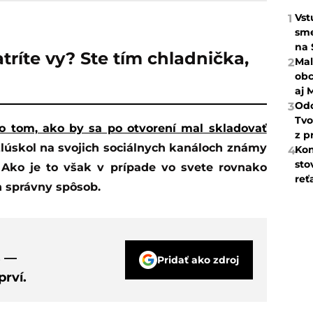
Vst
1
sme
na 
tríte vy? Ste tím chladnička,
Mal
2
obc
aj 
Odc
3
Tvo
 o tom, ako by sa po otvorení mal skladovať
z p
lúskol na svojich sociálnych kanáloch známy
Kon
4
sto
 Ako je to však v prípade vo svete rovnako
reť
n správny spôsob.
s —
Pridať ako zdroj
rví.