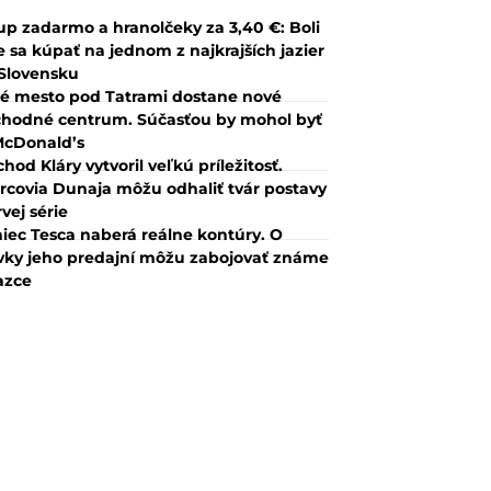
up zadarmo a hranolčeky za 3,40 €: Boli
 sa kúpať na jednom z najkrajších jazier
Slovensku
é mesto pod Tatrami dostane nové
hodné centrum. Súčasťou by mohol byť
McDonald’s
hod Kláry vytvoril veľkú príležitosť.
rcovia Dunaja môžu odhaliť tvár postavy
rvej série
iec Tesca naberá reálne kontúry. O
vky jeho predajní môžu zabojovať známe
azce