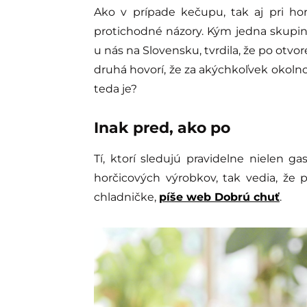
Ako v prípade kečupu, tak aj pri hor
protichodné názory. Kým jedna skupina
u nás na Slovensku, tvrdila, že po otvo
druhá hovorí, že za akýchkoľvek okolno
teda je?
Inak pred, ako po
Tí, ktorí sledujú pravidelne nielen ga
horčicových výrobkov, tak vedia, že 
chladničke,
píše web Dobrú chuť
.