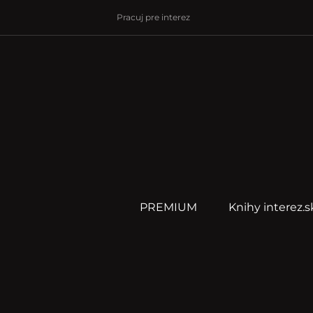
Pracuj pre interez
PREMIUM
Knihy interez.s