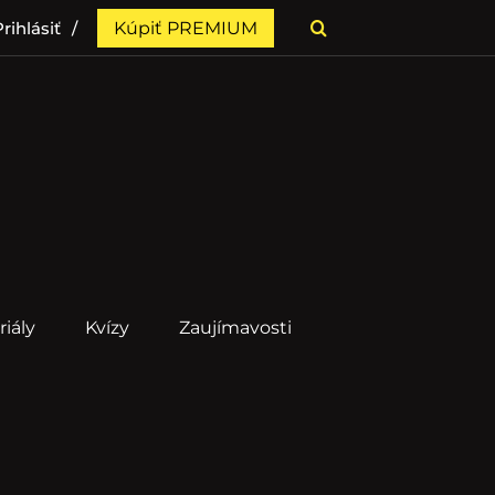
rihlásiť
Kúpiť PREMIUM
riály
Kvízy
Zaujímavosti