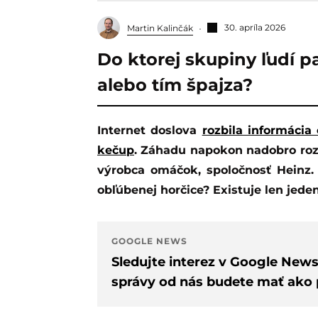
30. apríla 2026
Martin Kalinčák
Do ktorej skupiny ľudí pa
alebo tím špajza?
Internet doslova
rozbila informácia
kečup
. Záhadu napokon nadobro roz
výrobca omáčok, spoločnosť Heinz.
obľúbenej horčice? Existuje len jede
GOOGLE NEWS
Sledujte interez v Google New
správy od nás budete mať ako p