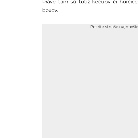
Práve tam sú totiž kečupy či horčic
boxov.
Pozrite si naše najnovši