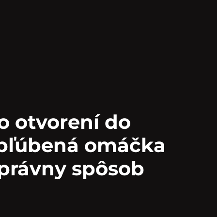
po otvorení do
Obľúbená omáčka
správny spôsob