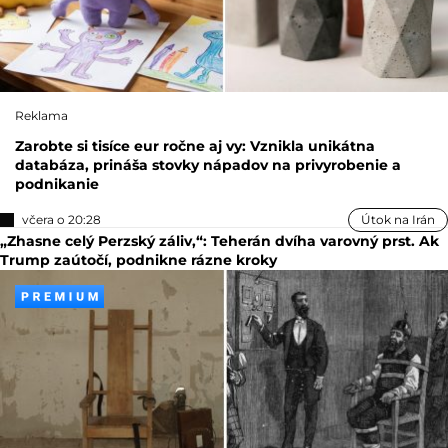
Reklama
Zarobte si tisíce eur ročne aj vy: Vznikla unikátna
databáza, prináša stovky nápadov na privyrobenie a
podnikanie
včera o 20:28
Útok na Irán
„Zhasne celý Perzský záliv,“: Teherán dvíha varovný prst. Ak
Trump zaútočí, podnikne rázne kroky