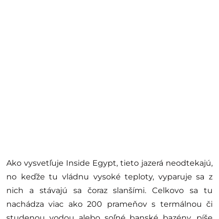
Ako vysvetľuje Inside Egypt, tieto jazerá neodtekajú,
no keďže tu vládnu vysoké teploty, vyparuje sa z
nich a stávajú sa čoraz slanšími. Celkovo sa tu
nachádza viac ako 200 prameňov s termálnou či
studenou vodou alebo soľné banské bazény, píše