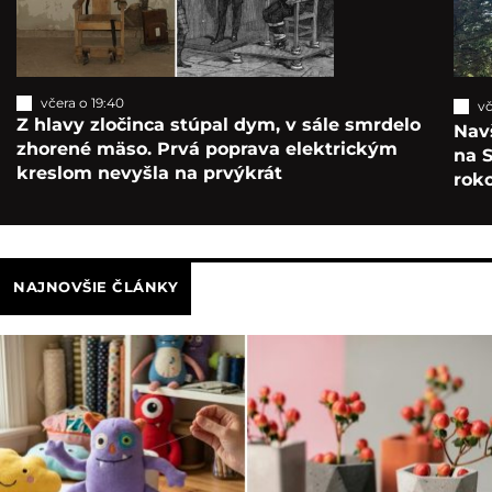
včera o 19:40
vč
Z hlavy zločinca stúpal dym, v sále smrdelo
Navš
zhorené mäso. Prvá poprava elektrickým
na S
kreslom nevyšla na prvýkrát
roko
NAJNOVŠIE ČLÁNKY