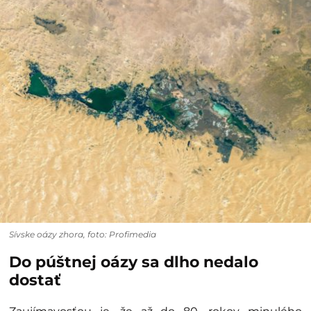
Sívske oázy zhora, foto: Profimedia
Do púštnej oázy sa dlho nedalo
dostať