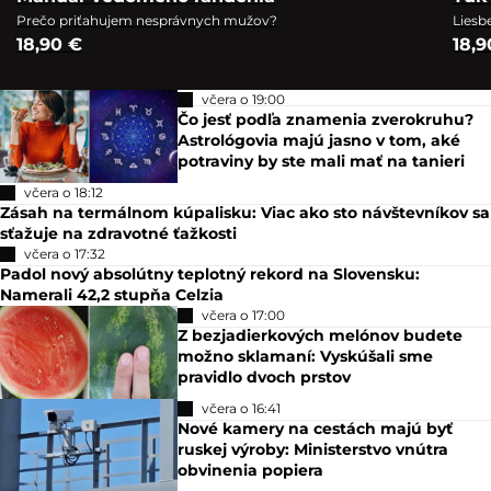
Prečo priťahujem nesprávnych mužov?
Liesb
18,90 €
18,9
včera o 19:00
Čo jesť podľa znamenia zverokruhu?
Astrológovia majú jasno v tom, aké
potraviny by ste mali mať na tanieri
včera o 18:12
Zásah na termálnom kúpalisku: Viac ako sto návštevníkov sa
sťažuje na zdravotné ťažkosti
včera o 17:32
Padol nový absolútny teplotný rekord na Slovensku:
Namerali 42,2 stupňa Celzia
včera o 17:00
Z bezjadierkových melónov budete
možno sklamaní: Vyskúšali sme
pravidlo dvoch prstov
včera o 16:41
Nové kamery na cestách majú byť
ruskej výroby: Ministerstvo vnútra
obvinenia popiera