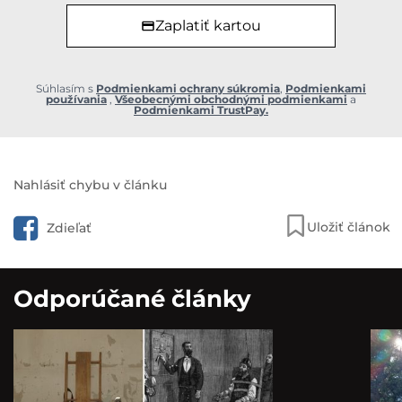
Zaplatiť kartou
Súhlasím s
Podmienkami ochrany súkromia
,
Podmienkami
používania
,
Všeobecnými obchodnými podmienkami
a
Podmienkami TrustPay.
Nahlásiť chybu v článku
Uložiť článok
Zdieľať
Odporúčané články