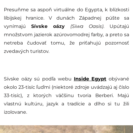
Presuňme sa aspoň virtuálne do Egypta, k blízkosti
líbijskej hranice. V dunách Západnej púšte sa
vynímajú
Sívske oázy
(Siwa Oasis)
. Upútajú
množstvom jazierok azúrovomodrej farby, a preto sa
netreba čudovať tomu, že priťahujú pozornosť
zvedavých turistov.
Sívske oázy sú podľa webu
Inside Egypt
obývané
okolo 23-tisíc ľuďmi (niektoré zdroje uvádzajú aj číslo
33-tisíc), z ktorých väčšinu tvoria Berberi. Majú
vlastnú kultúru, jazyk a tradície a dlho si tu žili
izolovane.