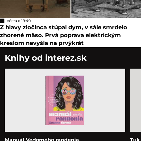
včera o 19:40
Z hlavy zločinca stúpal dym, v sále smrdelo
zhorené mäso. Prvá poprava elektrickým
kreslom nevyšla na prvýkrát
Knihy od interez.sk
Manuál Vedomého randenia
Tuk 