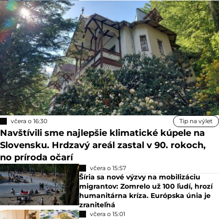
včera o 16:30
Tip na výlet
Navštívili sme najlepšie klimatické kúpele na
Slovensku. Hrdzavý areál zastal v 90. rokoch,
no príroda očarí
včera o 15:57
Šíria sa nové výzvy na mobilizáciu
migrantov: Zomrelo už 100 ľudí, hrozí
humanitárna kríza. Európska únia je
zraniteľná
včera o 15:01