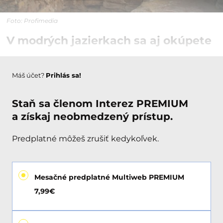
Foto: Profimedia
V modrých jazierkach sa aj okúpete
Máš účet?
Prihlás sa!
Staň sa členom Interez PREMIUM
a získaj neobmedzený prístup.
Predplatné môžeš zrušiť kedykoľvek.
Mesačné predplatné Multiweb PREMIUM
7,99€