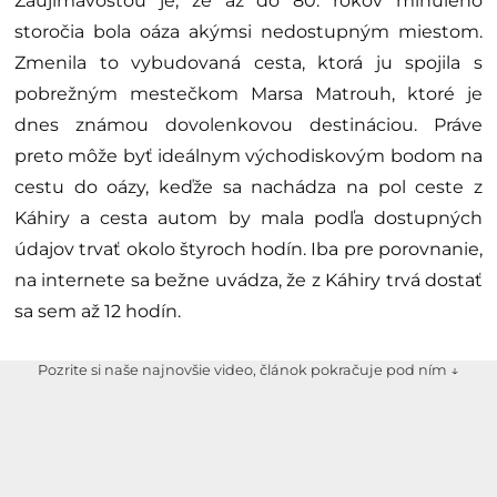
Zaujímavosťou je, že až do 80. rokov minulého
storočia bola oáza akýmsi nedostupným miestom.
Zmenila to vybudovaná cesta, ktorá ju spojila s
pobrežným mestečkom Marsa Matrouh, ktoré je
dnes známou dovolenkovou destináciou. Práve
preto môže byť ideálnym východiskovým bodom na
cestu do oázy, keďže sa nachádza na pol ceste z
Káhiry a cesta autom by mala podľa dostupných
údajov trvať okolo štyroch hodín. Iba pre porovnanie,
na internete sa bežne uvádza, že z Káhiry trvá dostať
sa sem až 12 hodín.
Pozrite si naše najnovšie video, článok pokračuje pod ním ↓