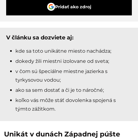
Pridať ako zdroj
V článku sa dozviete aj:
kde sa toto unikátne miesto nachádza;
dokedy žili miestni izolovane od sveta;
v čom sú špeciálne miestne jazierka s
tyrkysovou vodou;
ako sa sem dostať a či je to náročné;
koľko vás môže stáť dovolenka spojená s
týmto zážitkom.
Unikát v dunách Západnej púšte