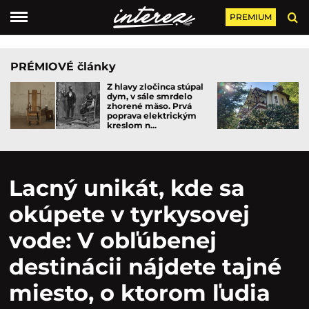
PREMIUM
PRÉMIOVÉ články
Z hlavy zločinca stúpal
dym, v sále smrdelo
zhorené mäso. Prvá
poprava elektrickým
kreslom n...
Lacný unikát, kde sa
okúpete v tyrkysovej
vode: V obľúbenej
destinácii nájdete tajné
miesto, o ktorom ľudia