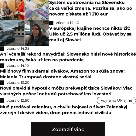
Systém opatrovania na Slovensku
čaká veľká zmena. Pozrite sa, ako po
novom získate až 1 210 eur
včera o 14:40
V európskej krajine nechce nikto žiť:
Ušlo už 2,5 milióna ľudí. Obávať by sa
mali aj Slováci
včera o 14:25
Ani včerajší rekord nevydržal: Slovensko hlási nové historické
maximum, čaká už len na potvrdenie
včera o 14:10
Miliónový film sklamal divákov, Amazon to skúša znova:
Melania Trumpová dostane vlastný seriál
včera o 13:20
Nové pravidlá hypoték môžu prekvapiť tisíce Slovákov: Viac
vlastných peňazí nebudú potrebovať len investori
včera o 12:50
Vojna na Ukrajine
Muž predával zeleninu, o chvíľu bojoval o život: Zelenskyj
zverejnil desivé video, dron prenasledoval civilistu
Zobraziť viac