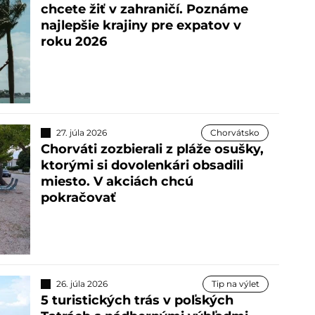
chcete žiť v zahraničí. Poznáme
najlepšie krajiny pre expatov v
roku 2026
27. júla 2026
Chorvátsko
Chorváti zozbierali z pláže osušky,
ktorými si dovolenkári obsadili
miesto. V akciách chcú
pokračovať
26. júla 2026
Tip na výlet
5 turistických trás v poľských