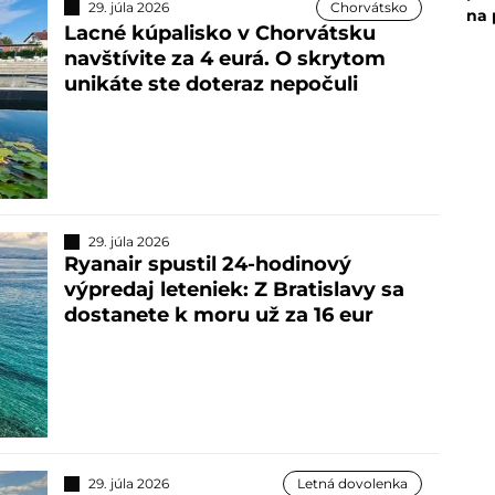
29. júla 2026
Chorvátsko
na 
Lacné kúpalisko v Chorvátsku
navštívite za 4 eurá. O skrytom
unikáte ste doteraz nepočuli
29. júla 2026
Ryanair spustil 24-hodinový
výpredaj leteniek: Z Bratislavy sa
dostanete k moru už za 16 eur
29. júla 2026
Letná dovolenka