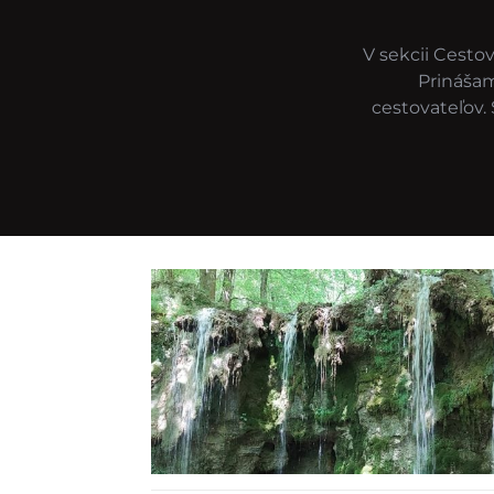
V sekcii Cestov
Prinášam
cestovateľov.