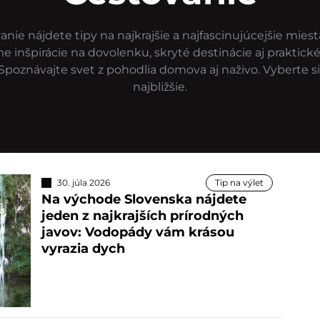
anie nájdete tipy na najkrajšie a najfascinujúcejšie miest
e inšpirácie na dovolenku, skryté destinácie aj praktické
 Spoznávajte svet z pohodlia domova aj naživo. Vyberte si
najbližšie.
30. júla 2026
Tip na výlet
Na východe Slovenska nájdete
jeden z najkrajších prírodných
javov: Vodopády vám krásou
vyrazia dych