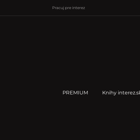
Pracuj pre interez
PREMIUM
Knihy interez.s