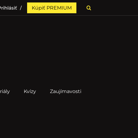
rihlásiť
Kúpiť PREMIUM
riály
Kvízy
Zaujímavosti