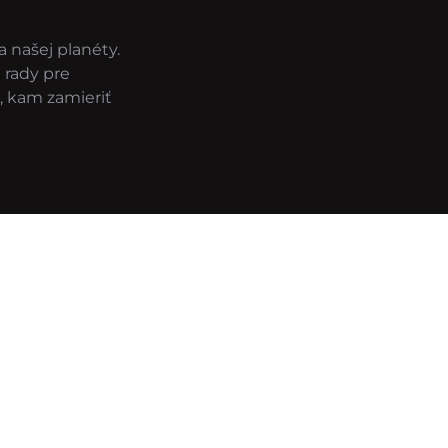
a našej planéty.
 rady pre
, kam zamieriť