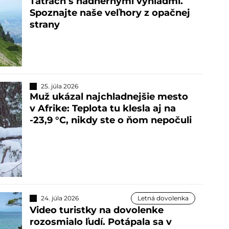
Tatrách s nádhernými výhľadmi.
Spoznajte naše veľhory z opačnej
strany
25. júla 2026
Muž ukázal najchladnejšie mesto
v Afrike: Teplota tu klesla aj na
-23,9 °C, nikdy ste o ňom nepočuli
24. júla 2026
Letná dovolenka
Video turistky na dovolenke
rozosmialo ľudí. Potápala sa v