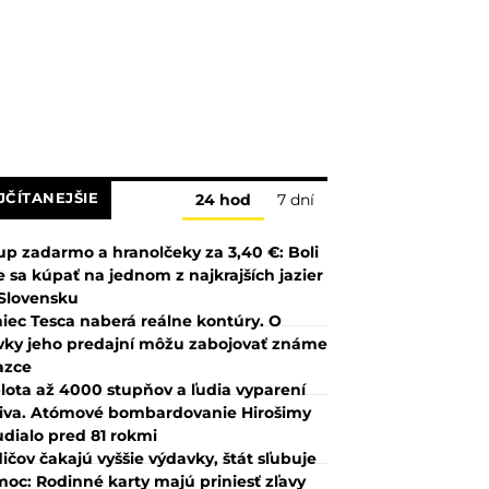
JČÍTANEJŠIE
24 hod
7 dní
up zadarmo a hranolčeky za 3,40 €: Boli
 sa kúpať na jednom z najkrajších jazier
Slovensku
iec Tesca naberá reálne kontúry. O
vky jeho predajní môžu zabojovať známe
azce
lota až 4000 stupňov a ľudia vyparení
iva. Atómové bombardovanie Hirošimy
udialo pred 81 rokmi
ičov čakajú vyššie výdavky, štát sľubuje
oc: Rodinné karty majú priniesť zľavy