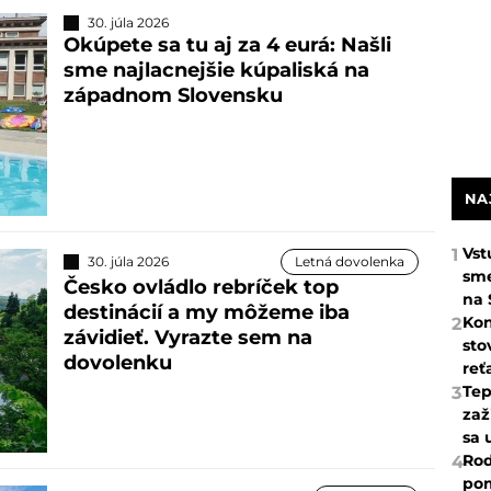
30. júla 2026
Okúpete sa tu aj za 4 eurá: Našli
sme najlacnejšie kúpaliská na
západnom Slovensku
NA
Vst
1
30. júla 2026
Letná dovolenka
sme
Česko ovládlo rebríček top
na 
destinácií a my môžeme iba
Kon
2
závidieť. Vyrazte sem na
sto
dovolenku
reť
Tep
3
zaž
sa 
Rod
4
pom