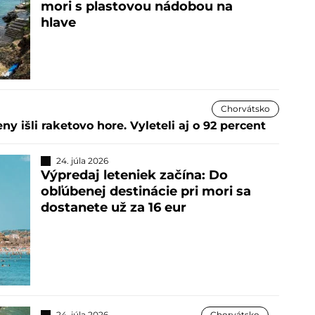
mori s plastovou nádobou na
hlave
Chorvátsko
ny išli raketovo hore. Vyleteli aj o 92 percent
24. júla 2026
Výpredaj leteniek začína: Do
obľúbenej destinácie pri mori sa
dostanete už za 16 eur
24. júla 2026
Chorvátsko