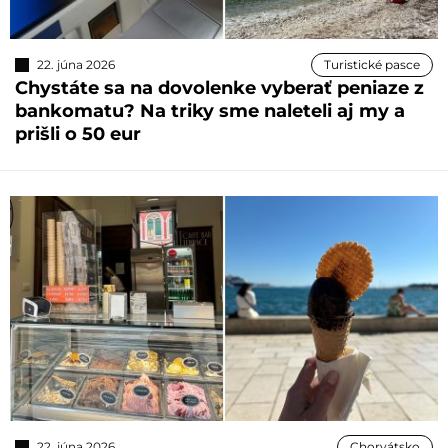
22. júna 2026
Turistické pasce
Chystáte sa na dovolenke vyberať peniaze z
bankomatu? Na triky sme naleteli aj my a
prišli o 50 eur
22. júna 2026
Chorvátsko