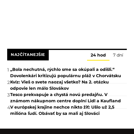
NAJČÍTANEJŠIE
24 hod
7 dní
„Bola nechutná, rýchlo sme sa okúpali a odišli.“
1
Dovolenkári kritizujú populárnu pláž v Chorvátsku
Kvíz: Vieš o svete naozaj všetko? Na 2. otázku
2
odpovie len málo Slovákov
Tesco prekvapuje a chystá novú predajňu. V
3
známom nákupnom centre doplní Lidl a Kaufland
V európskej krajine nechce nikto žiť: Ušlo už 2,5
4
milióna ľudí. Obávať by sa mali aj Slováci