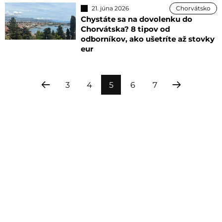
21. júna 2026
Chorvátsko
Chystáte sa na dovolenku do
Chorvátska? 8 tipov od
odborníkov, ako ušetríte až stovky
eur
3
4
5
6
7