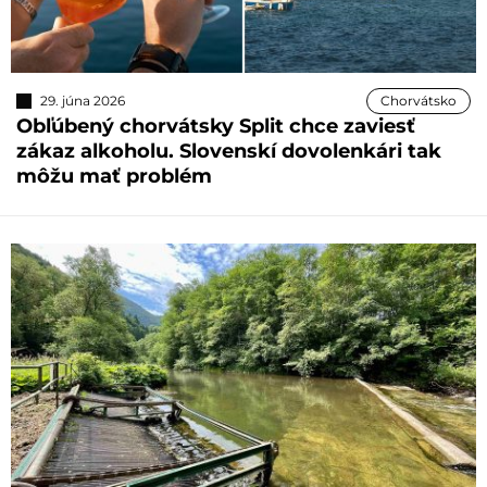
29. júna 2026
Chorvátsko
Obľúbený chorvátsky Split chce zaviesť
zákaz alkoholu. Slovenskí dovolenkári tak
môžu mať problém