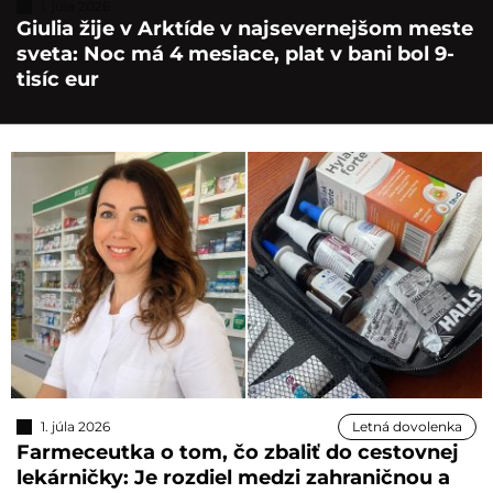
1. júla 2026
Giulia žije v Arktíde v najsevernejšom meste
sveta: Noc má 4 mesiace, plat v bani bol 9-
tisíc eur
1. júla 2026
Letná dovolenka
Farmeceutka o tom, čo zbaliť do cestovnej
lekárničky: Je rozdiel medzi zahraničnou a