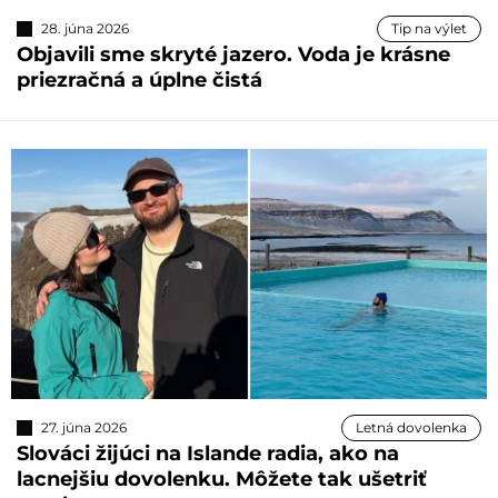
28. júna 2026
Tip na výlet
Objavili sme skryté jazero. Voda je krásne
priezračná a úplne čistá
27. júna 2026
Letná dovolenka
Slováci žijúci na Islande radia, ako na
lacnejšiu dovolenku. Môžete tak ušetriť