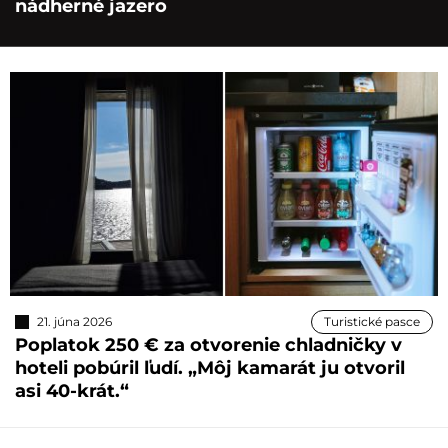
nádherné jazero
21. júna 2026
Turistické pasce
Poplatok 250 € za otvorenie chladničky v
hoteli pobúril ľudí. „Môj kamarát ju otvoril
asi 40-krát.“