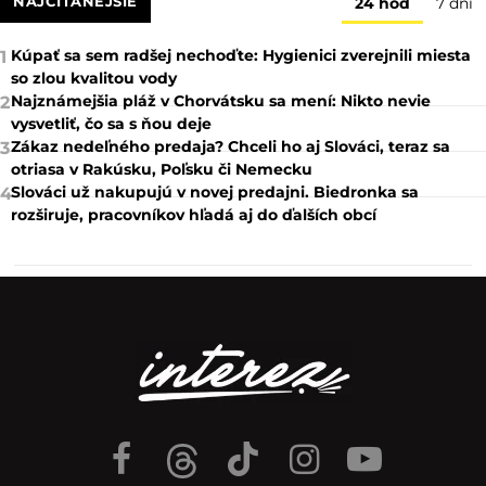
NAJČÍTANEJŠIE
24 hod
7 dní
Kúpať sa sem radšej nechoďte: Hygienici zverejnili miesta
1
so zlou kvalitou vody
Najznámejšia pláž v Chorvátsku sa mení: Nikto nevie
2
vysvetliť, čo sa s ňou deje
Zákaz nedeľného predaja? Chceli ho aj Slováci, teraz sa
3
otriasa v Rakúsku, Poľsku či Nemecku
Slováci už nakupujú v novej predajni. Biedronka sa
4
rozširuje, pracovníkov hľadá aj do ďalších obcí