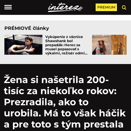
PREMIUM
PRÉMIOVÉ články
Vykúpenie z väznice
Shawshank bol
prepadák: Herec sa
musel popasovať s
výkalmi, režisér odmi...
Žena si našetrila 200-
tisíc za niekoľko rokov:
Prezradila, ako to
urobila. Má to však háčik
a pre toto s tým prestala