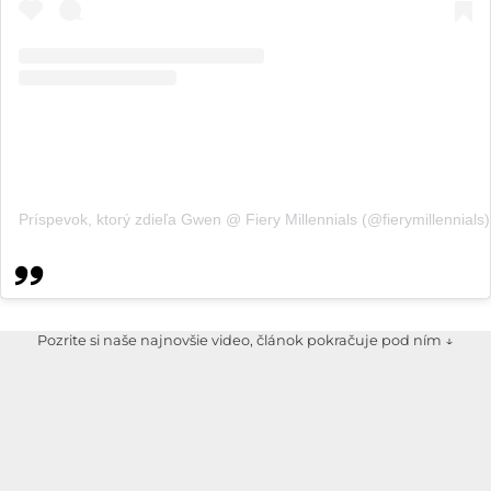
Príspevok, ktorý zdieľa Gwen @ Fiery Millennials (@fierymillennials)
Pozrite si naše najnovšie video, článok pokračuje pod ním ↓