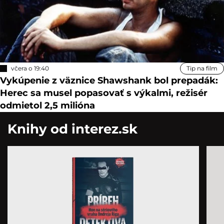
včera o 19:40
Tip na film
Vykúpenie z väznice Shawshank bol prepadák:
Herec sa musel popasovať s výkalmi, režisér
odmietol 2,5 milióna
Knihy od interez.sk