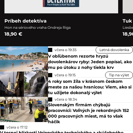
Príbeh detektíva
Tuk 
Hon na sériového vraha Ondreja Riga
Liesb
18,90 €
18,9
včera o 19:35
Letná dovolenka
V obľúbenom rezorte hryzú
dovolenkárov ryby: Jeden popísal, ako
mu po útoku z nohy tiekla krv
včera o 19:15
Tip na výlet
4 roky som žila v krásnom českom
meste za našou hranicou: Viem, ako si
tu užijete dokonalý výlet
včera o 18:34
Slovenským firmám chýbajú
pracovníci: Voľných je rekordných 152
000 pracovných miest, má to však
háčik
včera o 17:12
V tesnej blízkosti Vojenského technického a skúšobného