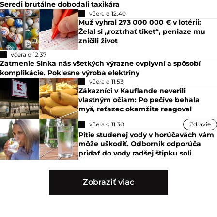
Seredi brutálne dobodali taxikára
včera o 12:40
Muž vyhral 273 000 000 € v lotérii:
Želal si „roztrhať tiket“, peniaze mu
zničili život
včera o 12:37
Zatmenie Slnka nás všetkých výrazne ovplyvní a spôsobí
komplikácie. Poklesne výroba elektriny
včera o 11:53
Zákazníci v Kauflande neverili
vlastným očiam: Po pečive behala
myš, reťazec okamžite reagoval
včera o 11:30
Zdravie
Pitie studenej vody v horúčavách vám
môže uškodiť. Odborník odporúča
pridať do vody radšej štipku soli
Zobraziť viac