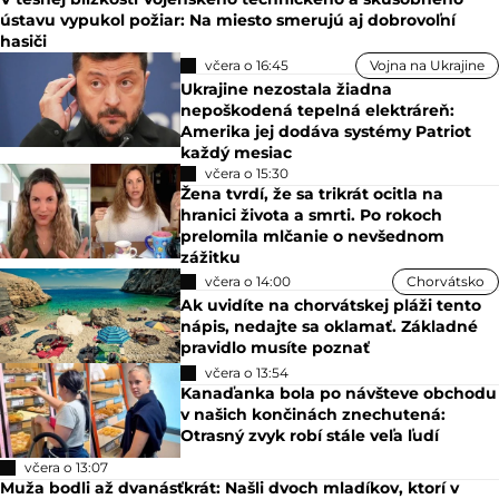
ústavu vypukol požiar: Na miesto smerujú aj dobrovoľní
hasiči
včera o 16:45
Vojna na Ukrajine
Ukrajine nezostala žiadna
nepoškodená tepelná elektráreň:
Amerika jej dodáva systémy Patriot
každý mesiac
včera o 15:30
Žena tvrdí, že sa trikrát ocitla na
hranici života a smrti. Po rokoch
prelomila mlčanie o nevšednom
zážitku
včera o 14:00
Chorvátsko
Ak uvidíte na chorvátskej pláži tento
nápis, nedajte sa oklamať. Základné
pravidlo musíte poznať
včera o 13:54
Kanaďanka bola po návšteve obchodu
v našich končinách znechutená:
Otrasný zvyk robí stále veľa ľudí
včera o 13:07
Muža bodli až dvanásťkrát: Našli dvoch mladíkov, ktorí v