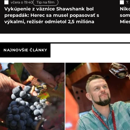
včera o 19:40
Tip na film
7.
Vykúpenie z väznice Shawshank bol
Nik
prepadák: Herec sa musel popasovať s
som 
výkalmi, režisér odmietol 2,5 milióna
Mie
NAJNOVŠIE ČLÁNKY