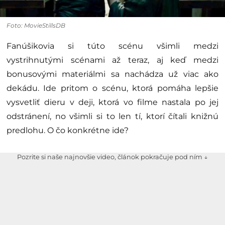
Foto: MovieStillsDB
Fanúšikovia si túto scénu všimli medzi
vystrihnutými scénami až teraz, aj keď medzi
bonusovými materiálmi sa nachádza už viac ako
dekádu. Ide pritom o scénu, ktorá pomáha lepšie
vysvetliť dieru v deji, ktorá vo filme nastala po jej
odstránení, no všimli si to len tí, ktorí čítali knižnú
predlohu. O čo konkrétne ide?
Pozrite si naše najnovšie video, článok pokračuje pod ním ↓