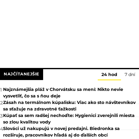
NAJČÍTANEJŠIE
24 hod
7 dní
Najznámejšia pláž v Chorvátsku sa mení: Nikto nevie
1
vysvetliť, čo sa s ňou deje
Zásah na termálnom kúpalisku: Viac ako sto návštevníkov
2
sa sťažuje na zdravotné ťažkosti
Kúpať sa sem radšej nechoďte: Hygienici zverejnili miesta
3
so zlou kvalitou vody
Slováci už nakupujú v novej predajni. Biedronka sa
4
rozširuje, pracovníkov hľadá aj do ďalších obcí