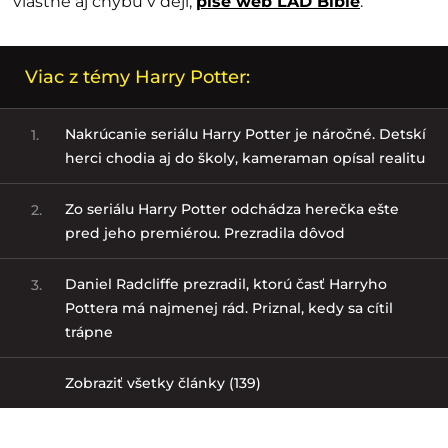
vlastne aj chybu v deji,
píše web LAD Bible
.
Viac z témy Harry Potter:
Nakrúcanie seriálu Harry Potter je náročné. Detskí
1.
herci chodia aj do školy, kameraman opísal realitu
Zo seriálu Harry Potter odchádza herečka ešte
2.
pred jeho premiérou. Prezradila dôvod
Daniel Radcliffe prezradil, ktorú časť Harryho
3.
Pottera má najmenej rád. Priznal, kedy sa cítil
trápne
Zobraziť všetky články (139)