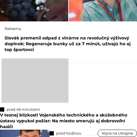
Reklama
Slovák premenil odpad z vinárne na revolučný výživový
doplnok: Regeneruje bunky už za 7 minút, užívajú ho aj
top športovci
pred 46 minútami
V tesnej blízkosti Vojenského technického a skúšobného
ústavu vypukol požiar: Na miesto smerujú aj dobrovoľní
hasiči
pred hodinou
Vojna na Ukrajine