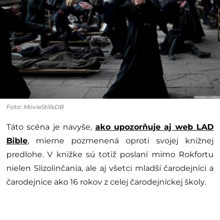
Foto: MovieStillsDB
Táto scéna je navyše,
ako upozorňuje aj web LAD
Bible
, mierne pozmenená oproti svojej knižnej
predlohe. V knižke sú totiž poslaní mimo Rokfortu
nielen Slizolinčania, ale aj všetci mladší čarodejníci a
čarodejnice ako 16 rokov z celej čarodejníckej školy.