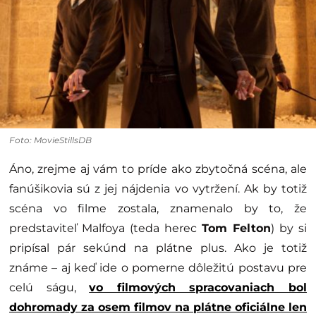
Foto: MovieStillsDB
Áno, zrejme aj vám to príde ako zbytočná scéna, ale
fanúšikovia sú z jej nájdenia vo vytržení. Ak by totiž
scéna vo filme zostala, znamenalo by to, že
predstaviteľ Malfoya (teda herec
Tom Felton
) by si
pripísal pár sekúnd na plátne plus. Ako je totiž
známe – aj keď ide o pomerne dôležitú postavu pre
celú ságu,
vo filmových spracovaniach bol
dohromady za osem filmov na plátne oficiálne len