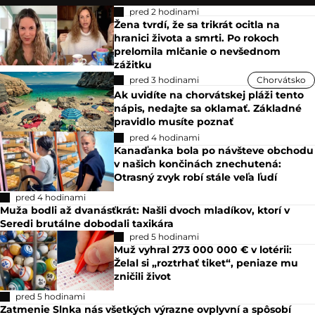
pred 2 hodinami
Žena tvrdí, že sa trikrát ocitla na
hranici života a smrti. Po rokoch
prelomila mlčanie o nevšednom
zážitku
pred 3 hodinami
Chorvátsko
Ak uvidíte na chorvátskej pláži tento
nápis, nedajte sa oklamať. Základné
pravidlo musíte poznať
pred 4 hodinami
Kanaďanka bola po návšteve obchodu
v našich končinách znechutená:
Otrasný zvyk robí stále veľa ľudí
pred 4 hodinami
Muža bodli až dvanásťkrát: Našli dvoch mladíkov, ktorí v
Seredi brutálne dobodali taxikára
pred 5 hodinami
Muž vyhral 273 000 000 € v lotérii:
Želal si „roztrhať tiket“, peniaze mu
zničili život
pred 5 hodinami
Zatmenie Slnka nás všetkých výrazne ovplyvní a spôsobí