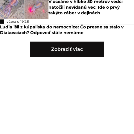
V oceáne v hĺbke 50 metrov vedci
natočili nevídanú vec: Ide o prvý
takýto záber v dejinách
včera o 19:28
Ľudia išli z kúpaliska do nemocnice: Čo presne sa stalo v
Diakovciach? Odpoveď stále nemáme
Zobraziť viac