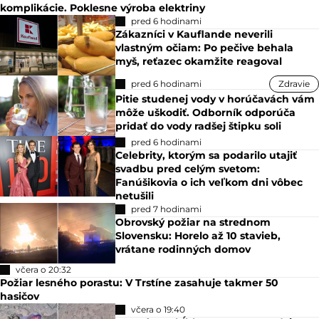
komplikácie. Poklesne výroba elektriny
pred 6 hodinami
Zákazníci v Kauflande neverili
vlastným očiam: Po pečive behala
myš, reťazec okamžite reagoval
pred 6 hodinami
Zdravie
Pitie studenej vody v horúčavách vám
môže uškodiť. Odborník odporúča
pridať do vody radšej štipku soli
pred 6 hodinami
Celebrity, ktorým sa podarilo utajiť
svadbu pred celým svetom:
Fanúšikovia o ich veľkom dni vôbec
netušili
pred 7 hodinami
Obrovský požiar na strednom
Slovensku: Horelo až 10 stavieb,
vrátane rodinných domov
včera o 20:32
Požiar lesného porastu: V Trstíne zasahuje takmer 50
hasičov
včera o 19:40