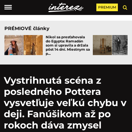
PREMIUM
PRÉMIOVÉ články
Nikol sa presťahovala
do Egypta: Ramadán
som si upravila a držala
pôst 14 dní. Miestnym sa
p...
Vystrihnutá scéna z
posledného Pottera
vysvetľuje veľkú chybu v
deji. Fanúšikom až po
rokoch dáva zmysel