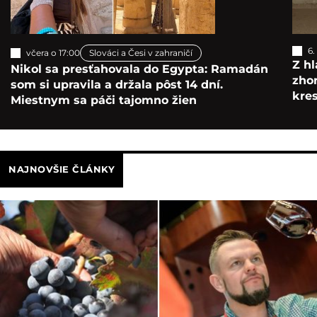
6.
včera o 17:00
Slováci a Česi v zahraničí
Z hl
Nikol sa presťahovala do Egypta: Ramadán
zho
som si upravila a držala pôst 14 dní.
kre
Miestnym sa páči tajomno žien
NAJNOVŠIE ČLÁNKY