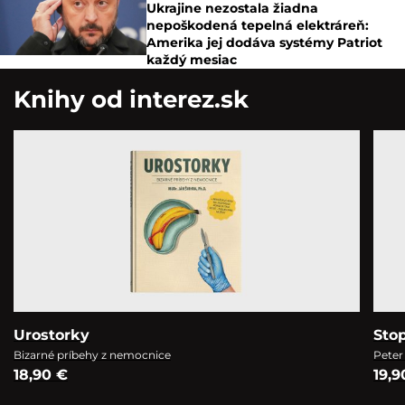
Ukrajine nezostala žiadna
nepoškodená tepelná elektráreň:
Amerika jej dodáva systémy Patriot
každý mesiac
Knihy od interez.sk
Urostorky
Sto
Bizarné príbehy z nemocnice
Peter
18,90 €
19,9