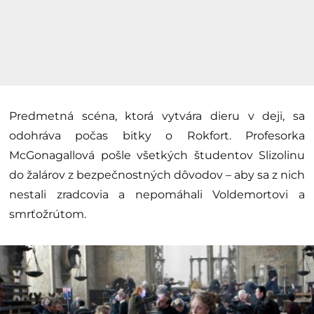
Predmetná scéna, ktorá vytvára dieru v deji, sa
odohráva počas bitky o Rokfort. Profesorka
McGonagallová pošle všetkých študentov Slizolinu
do žalárov z bezpečnostných dôvodov – aby sa z nich
nestali zradcovia a nepomáhali Voldemortovi a
smrťožrútom.