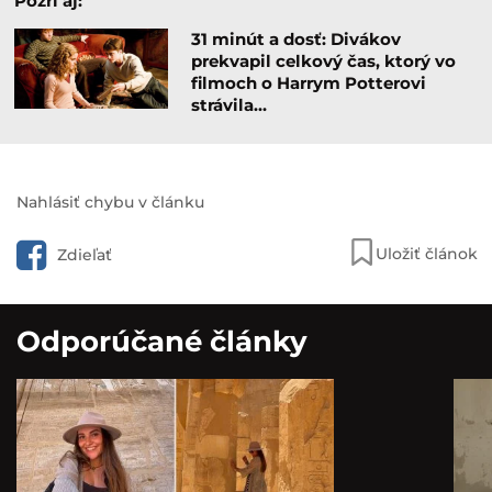
Pozri aj:
31 minút a dosť: Divákov
prekvapil celkový čas, ktorý vo
filmoch o Harrym Potterovi
strávila…
Nahlásiť chybu v článku
Uložiť článok
Zdieľať
Odporúčané články