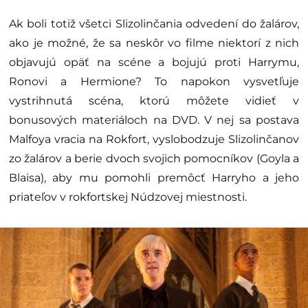
Ak boli totiž všetci Slizolinčania odvedení do žalárov,
ako je možné, že sa neskôr vo filme niektorí z nich
objavujú opäť na scéne a bojujú proti Harrymu,
Ronovi a Hermione? To napokon vysvetľuje
vystrihnutá scéna, ktorú môžete vidieť v
bonusových materiáloch na DVD. V nej sa postava
Malfoya vracia na Rokfort, vyslobodzuje Slizolinčanov
zo žalárov a berie dvoch svojich pomocníkov (Goyla a
Blaisa), aby mu pomohli premôcť Harryho a jeho
priateľov v rokfortskej Núdzovej miestnosti.