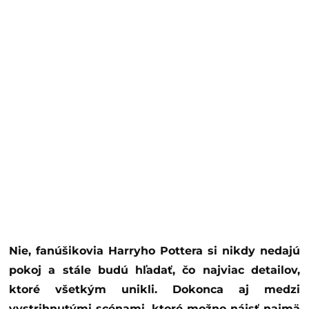
Nie, fanúšikovia Harryho Pottera si nikdy nedajú
pokoj a stále budú hľadať, čo najviac detailov,
ktoré všetkým unikli. Dokonca aj medzi
vystrihnutými scénami, ktoré možno nájsť najmä