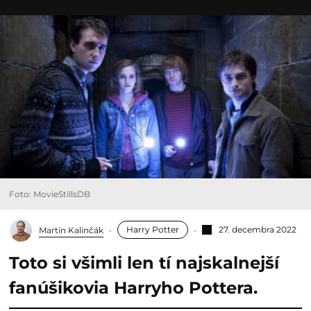
Foto: MovieStillsDB
Harry Potter
27. decembra 2022
Martin Kalinčák
Toto si všimli len tí najskalnejší
fanúšikovia Harryho Pottera.