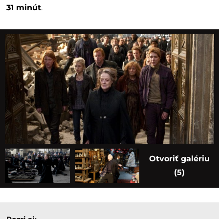
31 minút
.
Otvoriť galériu
(5)