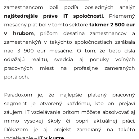
zamestnancom boli podľa posledných analýz
najštedrejšie práve IT spoločnosti
. Priemerný
mesačný plat bol v tomto sektore
takmer 2 500 eur
v hrubom
, pričom desatina zamestnancov a
zamestnankýň v takýchto spoločnostiach zarábala
nad 3 900 eur mesačne. O tom, že tieto čísla
odrážajú realitu, svedčia aj ponuky voľných
pracovných miest na profesijne zameraných
portáloch.
Paradoxom je, že najlepšie platený pracovný
segment je otvorený každému, kto oň prejaví
záujem. IT vzdelávanie pritom môžete absolvovať aj
mimo vysokej školy či popri aktuálnej práci.
Dôkazom je aj projekt zameraný na takéto
vzdelávanie –
IT v kurze
.