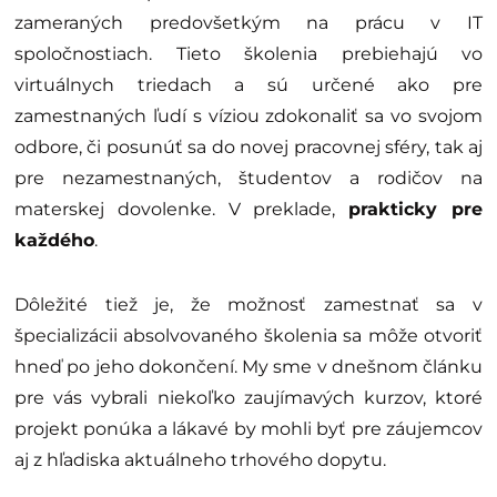
zameraných predovšetkým na prácu v IT
spoločnostiach. Tieto školenia prebiehajú vo
virtuálnych triedach a sú určené ako pre
zamestnaných ľudí s víziou zdokonaliť sa vo svojom
odbore, či posunúť sa do novej pracovnej sféry, tak aj
pre nezamestnaných, študentov a rodičov na
materskej dovolenke. V preklade,
prakticky pre
každého
.
Dôležité tiež je, že možnosť zamestnať sa v
špecializácii absolvovaného školenia sa môže otvoriť
hneď po jeho dokončení. My sme v dnešnom článku
pre vás vybrali niekoľko zaujímavých kurzov, ktoré
projekt ponúka a lákavé by mohli byť pre záujemcov
aj z hľadiska aktuálneho trhového dopytu.