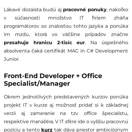
Lákavé dozaista budú aj
pracovné ponuky
, nakoľko
v súčasnosti množstvo IT firiem zháňa
programátorov so znalosťou tohto jazyka a ponúka
im mzdu, ktorá vo väčšine prípadov značne
presahuje hranicu 2-tisíc eur
. Na úspešného
absolventa čaká certifikát MAC in C# Development
Junior.
Front-End Developer + Office
Specialist/Manager
Okrem jednotlivých predstavených kurzov ponúka
projekt IT v kurze aj možnosť pridať si k základnej
verzii aj zameranie na tzv. office špecialistu,
respektíve manažéra. V IT sfére ide o vyššiu pracovnú
pozíciu a tento
kurz
tak dáva priestor ambicióznym