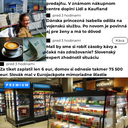
predajňu. V známom nákupnom
centre doplní Lidl a Kaufland
pred 3 hodinami
Dánska princezná Isabella odišla na
vojenskú službu. Po novom je povinná
aj pre ženy a má to dôvod
pred 3 hodinami
Káva
Mali by sme si robiť zásoby kávy a
čaká nás zdražovanie? Slovenský
expert zhodnotil situáciu
pred 3 hodinami
Za tiket zaplatil len 6 eur, domov si odnesie takmer 75 500
eur: Slovák mal v Eurojackpote mimoriadne šťastie