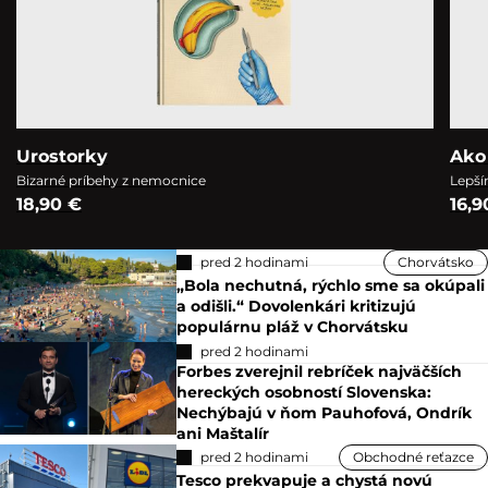
Urostorky
Ako
Bizarné príbehy z nemocnice
Lepší
18,90 €
16,9
pred 2 hodinami
Chorvátsko
„Bola nechutná, rýchlo sme sa okúpali
a odišli.“ Dovolenkári kritizujú
populárnu pláž v Chorvátsku
pred 2 hodinami
Forbes zverejnil rebríček najväčších
hereckých osobností Slovenska:
Nechýbajú v ňom Pauhofová, Ondrík
ani Maštalír
pred 2 hodinami
Obchodné reťazce
Tesco prekvapuje a chystá novú