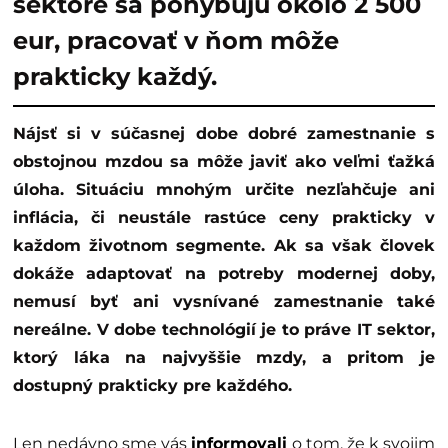
sektore sa pohybujú okolo 2 500
eur, pracovať v ňom môže
prakticky každý.
Nájsť si v súčasnej dobe dobré zamestnanie s
obstojnou mzdou sa môže javiť ako veľmi ťažká
úloha. Situáciu mnohým určite nezľahčuje ani
inflácia, či neustále rastúce ceny prakticky v
každom životnom segmente. Ak sa však človek
dokáže adaptovať na potreby modernej doby,
nemusí byť ani vysnívané zamestnanie také
nereálne. V dobe technológií je to práve IT sektor,
ktorý láka na najvyššie mzdy, a pritom je
dostupný prakticky pre každého.
Len nedávno sme vás
informovali
o tom, že k svojim