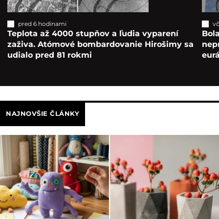
pred 6 hodinami
vč
Teplota až 4000 stupňov a ľudia vyparení
Bola
zaživa. Atómové bombardovanie Hirošimy sa
nepr
udialo pred 81 rokmi
eur
NAJNOVŠIE ČLÁNKY