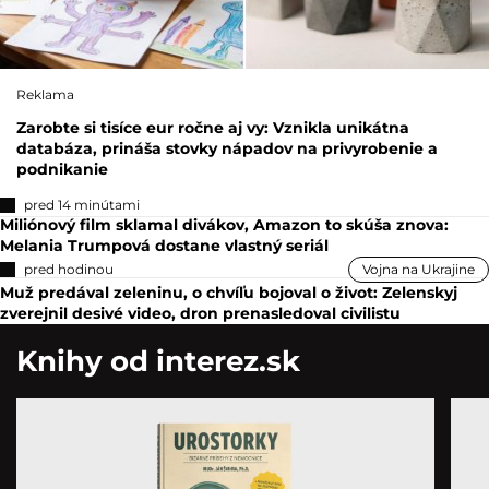
Reklama
Zarobte si tisíce eur ročne aj vy: Vznikla unikátna
databáza, prináša stovky nápadov na privyrobenie a
podnikanie
pred 14 minútami
Miliónový film sklamal divákov, Amazon to skúša znova:
Melania Trumpová dostane vlastný seriál
pred hodinou
Vojna na Ukrajine
Muž predával zeleninu, o chvíľu bojoval o život: Zelenskyj
zverejnil desivé video, dron prenasledoval civilistu
Knihy od interez.sk