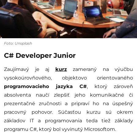
Foto: Unsplash
C# Developer Junior
Zaujímavý je aj
kurz
zameraný na výučbu
vysokoúrovňového, objektovo orientovaného
programovacieho jazyka C#
, ktorý zároveň
absolventa naučí zlepšiť jeho komunikačné či
prezentačné zručnosti a pripraví ho na úspešný
pracovný pohovor. Súčasťou kurzu sú okrem
základov IT a programovania teda tiež základy
programu C#, ktorý bol vyvinutý Microsoftom.