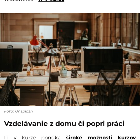
Foto: Unsplash
Vzdelávanie z domu či popri práci
IT v kurze ponúka
široké možnosti kurzov