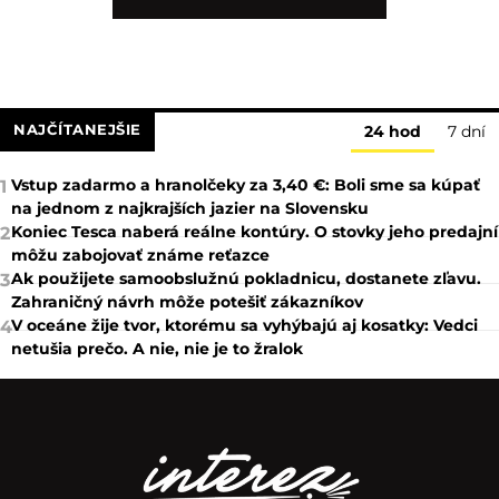
NAJČÍTANEJŠIE
24 hod
7 dní
Vstup zadarmo a hranolčeky za 3,40 €: Boli sme sa kúpať
1
na jednom z najkrajších jazier na Slovensku
Koniec Tesca naberá reálne kontúry. O stovky jeho predajní
2
môžu zabojovať známe reťazce
Ak použijete samoobslužnú pokladnicu, dostanete zľavu.
3
Zahraničný návrh môže potešiť zákazníkov
V oceáne žije tvor, ktorému sa vyhýbajú aj kosatky: Vedci
4
netušia prečo. A nie, nie je to žralok