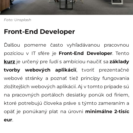
Foto: Unsplash
Front-End Developer
Ďalšou pomerne často vyhľadávanou pracovnou
pozíciou v IT sfére je
Front-End Developer
. Tento
kurz
je určený pre ľudí s ambíciou naučiť sa
základy
tvorby webových aplikácií
, tvoriť prezentačné
webové stránky a poznať tiež princípy fungovania
zložitejších webových aplikácií. Aj v tomto prípade sú
na pracovných portáloch desiatky ponúk od firiem,
ktoré potrebujú človeka práve s týmto zameraním a
opäť je ponúkaný plat na úrovni
minimálne 2-tisíc
eur
.