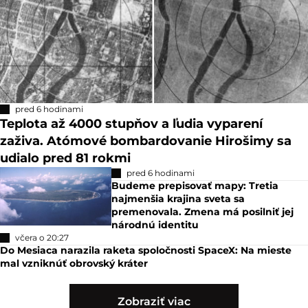
pred 6 hodinami
Teplota až 4000 stupňov a ľudia vyparení
zaživa. Atómové bombardovanie Hirošimy sa
udialo pred 81 rokmi
pred 6 hodinami
Budeme prepisovať mapy: Tretia
najmenšia krajina sveta sa
premenovala. Zmena má posilniť jej
národnú identitu
včera o 20:27
Do Mesiaca narazila raketa spoločnosti SpaceX: Na mieste
mal vzniknúť obrovský kráter
Zobraziť viac