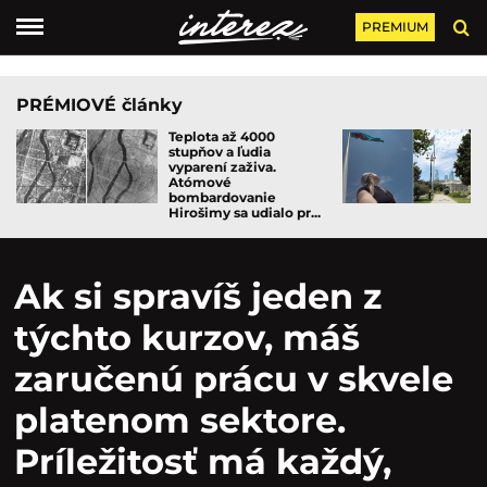
PREMIUM
PRÉMIOVÉ články
Teplota až 4000
stupňov a ľudia
vyparení zaživa.
Atómové
bombardovanie
Hirošimy sa udialo pr...
Ak si spravíš jeden z
týchto kurzov, máš
zaručenú prácu v skvele
platenom sektore.
Príležitosť má každý,