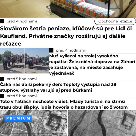
pred 4 hodinami
Obchodné reťazce
Slovákom šetria peniaze, kľúčové sú pre Lidl či
Kaufland. Privátne značky rozširujú aj ďalšie
reťazce
pred 4 hodinami
Muž vyliezol na trolej vysokého
napätia: Železničná doprava na Záhorí
je zastavená, na mieste zasahuje
vyjednávač
pred 5 hodinami
Čaká nás ďalší pekelný deň: Teploty vystúpia nad 38
stupňov, výstrahy varujú aj pred búrkami
pred 5 hodinami
Toto v Tatrách nechcete vidieť: Mladý turista si na strmú
trasu obul šľapky, ľudia hovoria o hazardovaní so životom