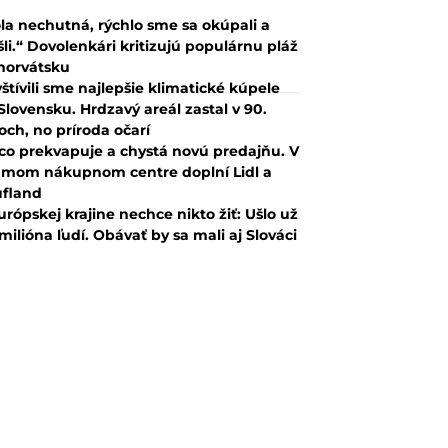
la nechutná, rýchlo sme sa okúpali a
šli.“ Dovolenkári kritizujú populárnu pláž
horvátsku
štívili sme najlepšie klimatické kúpele
Slovensku. Hrdzavý areál zastal v 90.
och, no príroda očarí
co prekvapuje a chystá novú predajňu. V
mom nákupnom centre doplní Lidl a
fland
urópskej krajine nechce nikto žiť: Ušlo už
 milióna ľudí. Obávať by sa mali aj Slováci