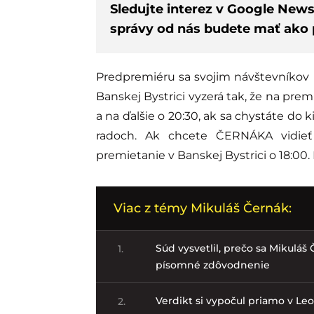
Sledujte interez v Google New
správy od nás budete mať ako p
Predpremiéru sa svojim návštevníkov r
Banskej Bystrici vyzerá tak, že na pre
a na ďalšie o 20:30, ak sa chystáte do k
radoch. Ak chcete ČERNÁKA vidieť
premietanie v Banskej Bystrici o 18:00. 
Viac z témy Mikuláš Černák:
Súd vysvetlil, prečo sa Mikuláš
1.
písomné zdôvodnenie
Verdikt si vypočul priamo v Le
2.