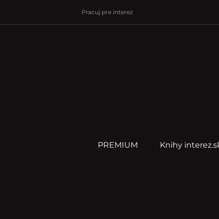
Pracuj pre interez
PREMIUM
Knihy interez.s