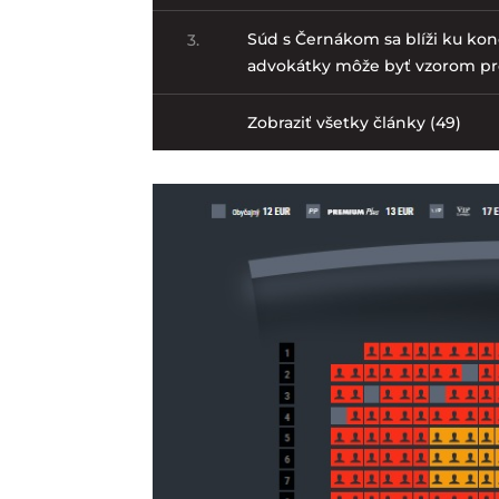
Súd s Černákom sa blíži ku ko
3.
advokátky môže byť vzorom p
Zobraziť všetky články (49)