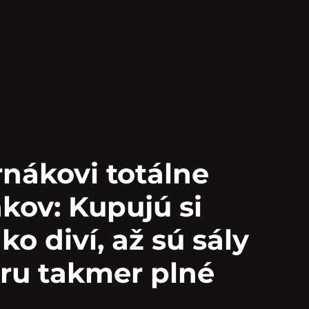
rnákovi totálne
ákov: Kupujú si
ko diví, až sú sály
ru takmer plné