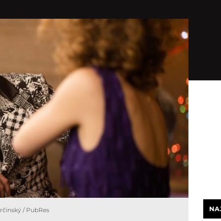
NA
arčinský / PubRes