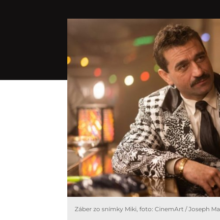
Záber zo snímky Miki, foto: CinemArt / Joseph M