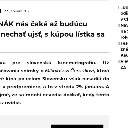
„Bo
1
22. januára 2025
odi
v C
NÁK nás čaká až budúcu
Nav
2
na 
 nechať ujsť, s kúpou lístka sa
rok
Tes
3
zná
Kau
V e
4
2,5
ačovania snímky o
Mikulášovi Černákovi
, ktorá
ré kiná po celom Slovensku však nasadili do
v predpremiére, a to v stredu 29. januára. A
ejmé, že sa mnohí nevedia dočkať, kedy tento
ra
uvidia.