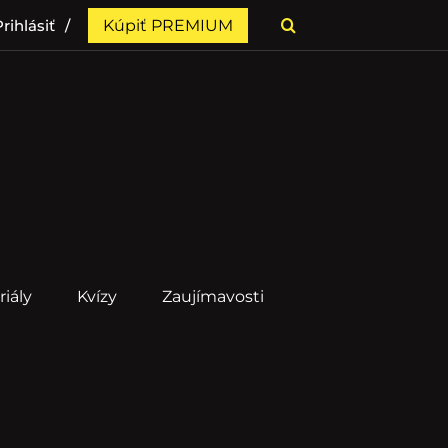
rihlásiť
Kúpiť PREMIUM
riály
Kvízy
Zaujímavosti