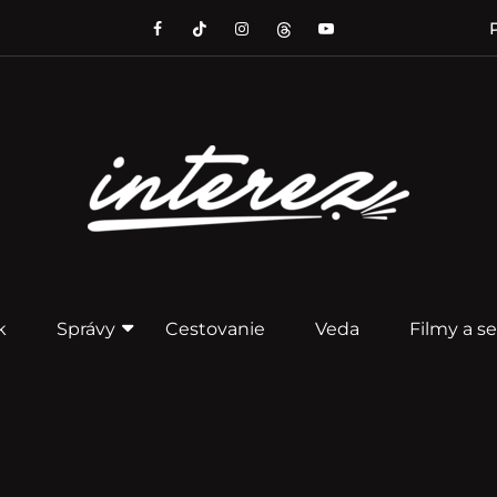
P
k
Správy
Cestovanie
Veda
Filmy a se