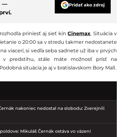
s —
Pridať ako zdroj
rví.
ozhodla priniesť aj sieť kín
Cinemax
. Situácia v
mietanie o 20:00 sa v stredu takmer nedostanete
ina viacerí, si vedľa seba sadnete už iba v prvých
 v predstihu, stále máte možnosť prísť na
Podobná situácia je aj v bratislavskom Bory Mall.
 Černák nakoniec nedostal na slobodu: Zverejnili
opoldove: Mikuláš Černák ostáva vo väzení