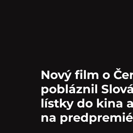
Nový film o Če
pobláznil Slov
lístky do kina a
na predpremié