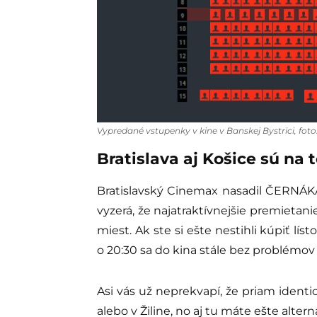
Vypredané vstupenky v kine v Banskej Bystrici, fot
Bratislava aj Košice sú na
Bratislavský Cinemax nasadil ČERNÁKA
vyzerá, že najatraktívnejšie premietani
miest. Ak ste si ešte nestihli kúpiť lí
o 20:30 sa do kina stále bez problémov
Asi vás už neprekvapí, že priam identic
alebo v Žiline, no aj tu máte ešte alter