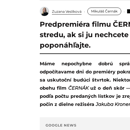
Mikuláš Černák
Zuzana Veslíková
Predpremiéra filmu ČER
stredu, ak si ju nechcete
poponáhľajte.
Máme nepochybne dobrú správu pre slovenskú kinematografiu. Už
odpočítavame dni do premiéry pokr
sa uskutoční budúci štvrtok. Niekto
obehu film
ČERNÁK
už o deň skôr — 
podľa počtu predaných lístkov je zr
počin z dielne režiséra
Jakuba Krone
GOOGLE NEWS