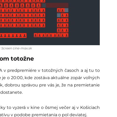
o: Screen cine-max.sk
 tom totožne
 v predpremiére v totožných časoch a aj tu to
e je o 20:00, kde zostáva aktuálne zopár voľných
stok, dobrou správou pre vás je, že na premietanie
 dostanete.
ky to vyzerá v kine o ôsmej večer aj v Košiciach
natívu v podobe premietania o pol deviatej.