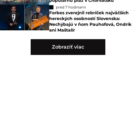
populárnu pláž v Chorvátsku
pred 7 hodinami
Forbes zverejnil rebríček najväčších
hereckých osobností Slovenska:
Nechýbajú v ňom Pauhofová, Ondrík
ani Maštalír
Zobraziť viac