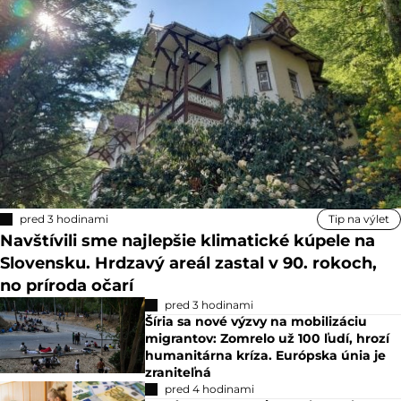
pred 3 hodinami
Tip na výlet
Navštívili sme najlepšie klimatické kúpele na
Slovensku. Hrdzavý areál zastal v 90. rokoch,
no príroda očarí
pred 3 hodinami
Šíria sa nové výzvy na mobilizáciu
migrantov: Zomrelo už 100 ľudí, hrozí
humanitárna kríza. Európska únia je
zraniteľná
pred 4 hodinami