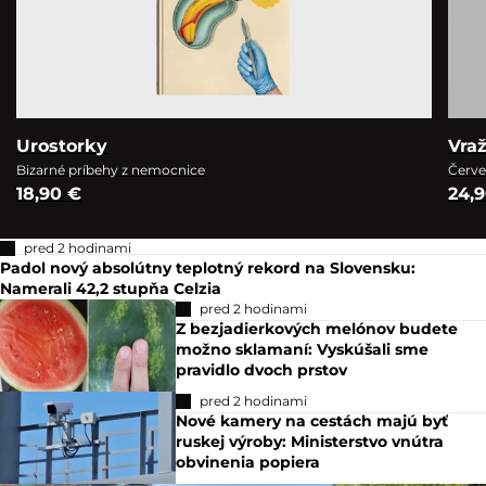
Urostorky
Vra
Bizarné príbehy z nemocnice
Červe
18,90 €
24,
pred 2 hodinami
Padol nový absolútny teplotný rekord na Slovensku:
Namerali 42,2 stupňa Celzia
pred 2 hodinami
Z bezjadierkových melónov budete
možno sklamaní: Vyskúšali sme
pravidlo dvoch prstov
pred 2 hodinami
Nové kamery na cestách majú byť
ruskej výroby: Ministerstvo vnútra
obvinenia popiera