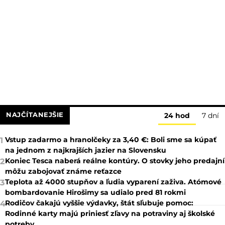
NAJČÍTANEJŠIE
24 hod
7 dní
Vstup zadarmo a hranolčeky za 3,40 €: Boli sme sa kúpať
1
na jednom z najkrajších jazier na Slovensku
Koniec Tesca naberá reálne kontúry. O stovky jeho predajní
2
môžu zabojovať známe reťazce
Teplota až 4000 stupňov a ľudia vyparení zaživa. Atómové
3
bombardovanie Hirošimy sa udialo pred 81 rokmi
Rodičov čakajú vyššie výdavky, štát sľubuje pomoc:
4
Rodinné karty majú priniesť zľavy na potraviny aj školské
potreby