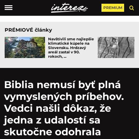
PREMIUM
PRÉMIOVÉ články
Navštívili sme najlepšie
klimatické kúpele na
Slovensku. Hrdzavý
areál zastal v 90.
rokoch, ...
Biblia nemusí byť plná
vymyslených príbehov.
Vedci našli dôkaz, že
jedna z udalostí sa
skutočne odohrala