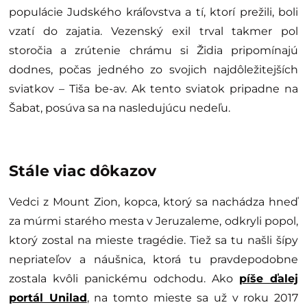
populácie Judského kráľovstva a tí, ktorí prežili, boli
vzatí do zajatia. Vezenský exil trval takmer pol
storočia a zrútenie chrámu si Židia pripomínajú
dodnes, počas jedného zo svojich najdôležitejších
sviatkov – Tiša be-av. Ak tento sviatok pripadne na
Šabat, posúva sa na nasledujúcu nedeľu.
Stále viac dôkazov
Vedci z Mount Zion, kopca, ktorý sa nachádza hneď
za múrmi starého mesta v Jeruzaleme, odkryli popol,
ktorý zostal na mieste tragédie. Tiež sa tu našli šípy
nepriateľov a náušnica, ktorá tu pravdepodobne
zostala kvôli panickému odchodu. Ako
píše ďalej
portál Unilad
, na tomto mieste sa už v roku 2017