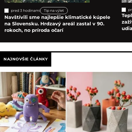
pr
pred 3 hodinami
Tip na výlet
Tepl
Navštívili sme najlepšie klimatické kúpele
zaž
na Slovensku. Hrdzavý areál zastal v 90.
udia
rokoch, no príroda očarí
NAJNOVŠIE ČLÁNKY