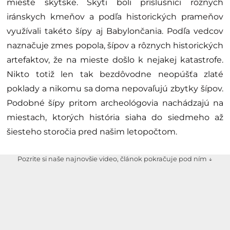
mieste skýtske. Skýti boli príslušníci rôznych
iránskych kmeňov a podľa historických prameňov
využívali takéto šípy aj Babylončania. Podľa vedcov
naznačuje zmes popola, šípov a rôznych historických
artefaktov, že na mieste došlo k nejakej katastrofe.
Nikto totiž len tak bezdôvodne neopúšťa zlaté
poklady a nikomu sa doma nepovaľujú zbytky šípov.
Podobné šípy pritom archeológovia nachádzajú na
miestach, ktorých história siaha do siedmeho až
šiesteho storočia pred našim letopočtom.
Pozrite si naše najnovšie video, článok pokračuje pod ním ↓