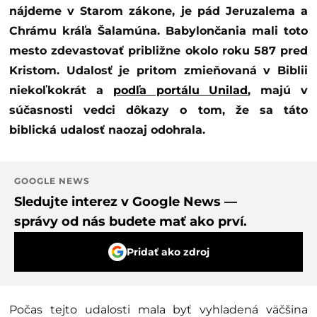
nájdeme v Starom zákone, je pád Jeruzalema a
Chrámu kráľa Šalamúna. Babylončania mali toto
mesto zdevastovať približne okolo roku 587 pred
Kristom. Udalosť je pritom zmieňovaná v Biblii
niekoľkokrát a
podľa portálu Unilad
, majú v
súčasnosti vedci dôkazy o tom, že sa táto
biblická udalosť naozaj odohrala.
GOOGLE NEWS
Sledujte interez v Google News —
správy od nás budete mať ako prví.
Pridať ako zdroj
Počas tejto udalosti mala byť vyhladená väčšina