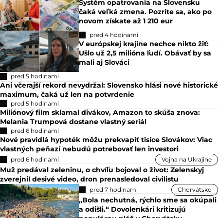
Systém opatrovania na Slovensku
čaká veľká zmena. Pozrite sa, ako po
novom získate až 1 210 eur
pred 4 hodinami
V európskej krajine nechce nikto žiť:
Ušlo už 2,5 milióna ľudí. Obávať by sa
mali aj Slováci
pred 5 hodinami
Ani včerajší rekord nevydržal: Slovensko hlási nové historické
maximum, čaká už len na potvrdenie
pred 5 hodinami
Miliónový film sklamal divákov, Amazon to skúša znova:
Melania Trumpová dostane vlastný seriál
pred 6 hodinami
Nové pravidlá hypoték môžu prekvapiť tisíce Slovákov: Viac
vlastných peňazí nebudú potrebovať len investori
pred 6 hodinami
Vojna na Ukrajine
Muž predával zeleninu, o chvíľu bojoval o život: Zelenskyj
zverejnil desivé video, dron prenasledoval civilistu
pred 7 hodinami
Chorvátsko
„Bola nechutná, rýchlo sme sa okúpali
a odišli.“ Dovolenkári kritizujú