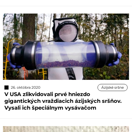
26. októbra 2020
Ázijské sršne
V USA zlikvidovali prvé hniezdo
gigantických vraždiacich ázijských sršňov.
Vysali ich špeciálnym vysávačom