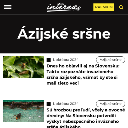
PREMIUM
Ázijské sršne
1. októbra 2024
Ázijské sršne
Dnes ho objavili aj na Slovensku:
Takto rozpoznáte invazívneho
sršňa ázijského, všímať by ste si
mali tieto veci
1. októbra 2024
Ázijské sršne
Sú hrozbou pre ľudí, včely a ovocné
dreviny: Na Slovensku potvrdili
výskyt nebezpečného invázneho
sršňa ázijského