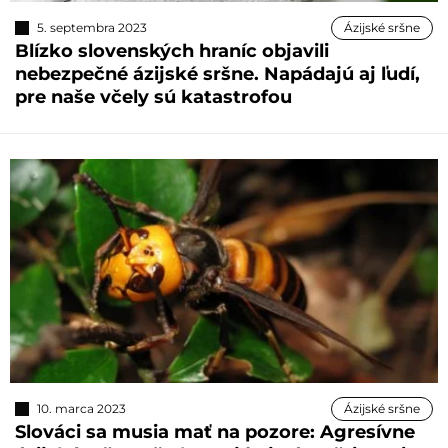
5. septembra 2023
Ázijské sršne
Blízko slovenských hraníc objavili
nebezpečné ázijské sršne. Napádajú aj ľudí,
pre naše včely sú katastrofou
10. marca 2023
Ázijské sršne
Slováci sa musia mať na pozore: Agresívne