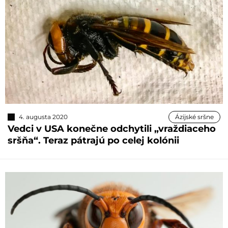
4. augusta 2020
Ázijské sršne
Vedci v USA konečne odchytili „vraždiaceho
sršňa“. Teraz pátrajú po celej kolónii