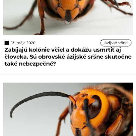
13. mája 2020
Ázijské sršne
Zabíjajú kolónie včiel a dokážu usmrtiť aj
človeka. Sú obrovské ázijské sršne skutočne
také nebezpečné?