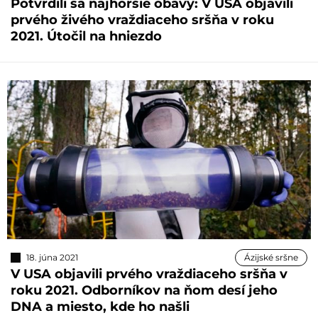
Potvrdili sa najhoršie obavy: V USA objavili
prvého živého vraždiaceho sršňa v roku
2021. Útočil na hniezdo
18. júna 2021
Ázijské sršne
V USA objavili prvého vraždiaceho sršňa v
roku 2021. Odborníkov na ňom desí jeho
DNA a miesto, kde ho našli