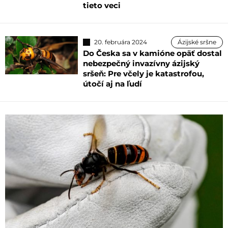
tieto veci
20. februára 2024
Ázijské sršne
Do Česka sa v kamióne opäť dostal
nebezpečný invazívny ázijský
sršeň: Pre včely je katastrofou,
útočí aj na ľudí