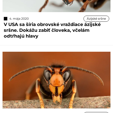
4. mája 2020
Ázijské sršne
V USA sa šíria obrovské vraždiace ázijské
sršne. Dokážu zabiť človeka, včelám
odtŕhajú hlavy