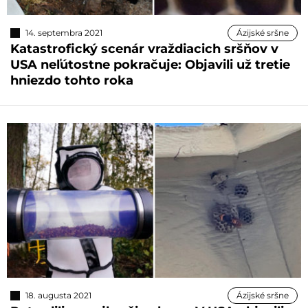
14. septembra 2021
Ázijské sršne
Katastrofický scenár vraždiacich sršňov v
USA neľútostne pokračuje: Objavili už tretie
hniezdo tohto roka
18. augusta 2021
Ázijské sršne