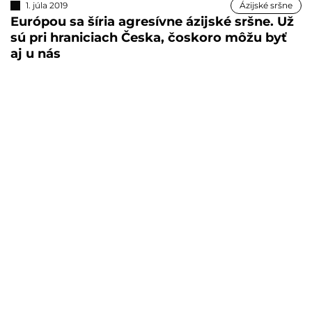
1. júla 2019
Ázijské sršne
Európou sa šíria agresívne ázijské sršne. Už
sú pri hraniciach Česka, čoskoro môžu byť
aj u nás