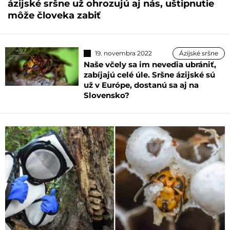
ázijské sršne už ohrozujú aj nás, uštipnutie
môže človeka zabiť
19. novembra 2022
Ázijské sršne
Naše včely sa im nevedia ubrániť,
zabíjajú celé úle. Sršne ázijské sú
už v Európe, dostanú sa aj na
Slovensko?