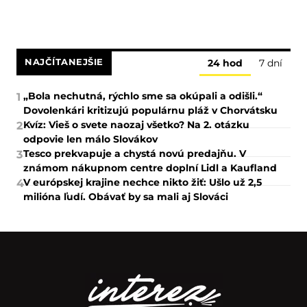
NAJČÍTANEJŠIE
24 hod
7 dní
„Bola nechutná, rýchlo sme sa okúpali a odišli.“
1
Dovolenkári kritizujú populárnu pláž v Chorvátsku
Kvíz: Vieš o svete naozaj všetko? Na 2. otázku
2
odpovie len málo Slovákov
Tesco prekvapuje a chystá novú predajňu. V
3
známom nákupnom centre doplní Lidl a Kaufland
V európskej krajine nechce nikto žiť: Ušlo už 2,5
4
milióna ľudí. Obávať by sa mali aj Slováci