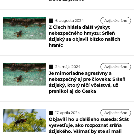
6. augusta 2024
Ázijské sršne
Z Čiech hlásia ďalší výskyt
nebezpečného hmyzu: Sršeň
ázijský sa objavil blízko našich
hraníc
24. mája 2024
Ázijské sršne
Je mimoriadne agresívny a
nebezpečný aj pre človeka: Sršeň
ázijský, ktorý ničí včelstvá, už
prenikol aj do Česka
17. apríla 2024
Ázijské sršne
Objavili ho u ďalšieho suseda: Štát
vysvetľuje, ako rozpoznať sršňa
ázijského. Všímať by ste si mali