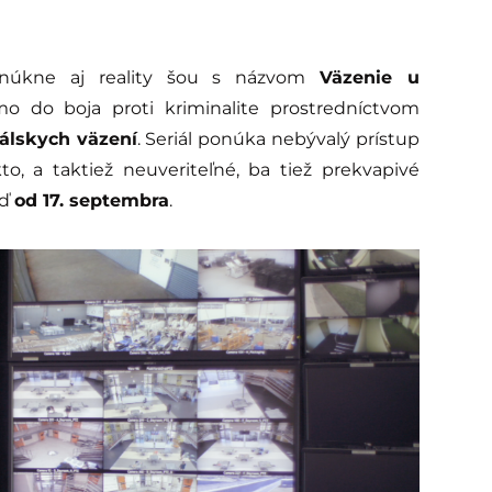
onúkne aj reality šou s názvom
Väzenie u
mo do boja proti kriminalite prostredníctvom
rálskych väzení
. Seriál ponúka nebývalý prístup
o, a taktiež neuveriteľné, ba tiež prekvapivé
eď
od 17. septembra
.