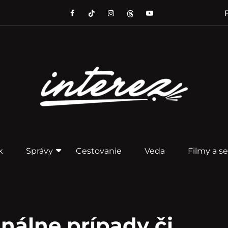
P
k
Správy
Cestovanie
Veda
Filmy a se
nálne prípady či