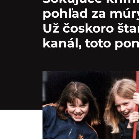
pohľad za múry
Už čoskoro šta
kanál, toto p