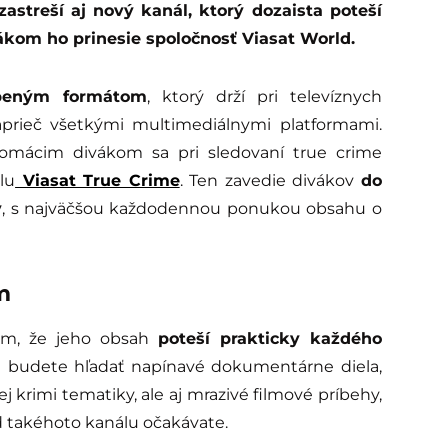
streší aj nový kanál, ktorý dozaista poteší
ákom ho prinesie spoločnosť Viasat World.
beným formátom
, ktorý drží pri televíznych
prieč všetkými multimediálnymi platformami.
domácim divákom sa pri sledovaní true crime
lu
Viasat True Crime
. Ten zavedie divákov
do
y
, s najväčšou každodennou ponukou obsahu o
m
tým, že jeho obsah
poteší prakticky každého
u budete hľadať napínavé dokumentárne diela,
j krimi tematiky, ale aj mrazivé filmové príbehy,
od takéhoto kanálu očakávate.