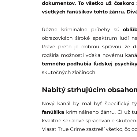
dokumentov. To všetko už čoskoro za
všetkých fanúšikov tohto žánru. Div
Rôzne kriminálne príbehy sú
obľú
obrazovkách široké spektrum ľudí na
Práve preto je dobrou správou, že 
rozšíria možnosti vďaka novému kaná
temného podhubia ľudskej psychik
skutočných zločinoch.
Nabitý strhujúcim obsaho
Nový kanál by mal byť špecifický 
fanúšika
kriminálneho žánru. Či už t
kvalitné seriálové spracovanie skutočne
Viasat True Crime zastreší všetko, čo 