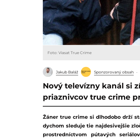
Foto: Viasat True Crime
Jakub Baláž
Sponzorovaný obsah
Nový televízny kanál si z
priaznivcov true crime p
Žáner true crime si dlhodobo drží stabilnú divácku základňu, ktorá so zatajeným
dychom sleduje tie najdesivejšie zloč
prostredníctvom pútavých seriálov