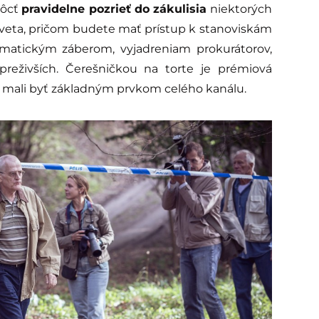
môcť
pravidelne pozrieť do zákulisia
niektorých
veta, pričom budete mať prístup k stanoviskám
matickým záberom, vyjadreniam prokurátorov,
 preživších. Čerešničkou na torte je prémiová
y mali byť základným prvkom celého kanálu.