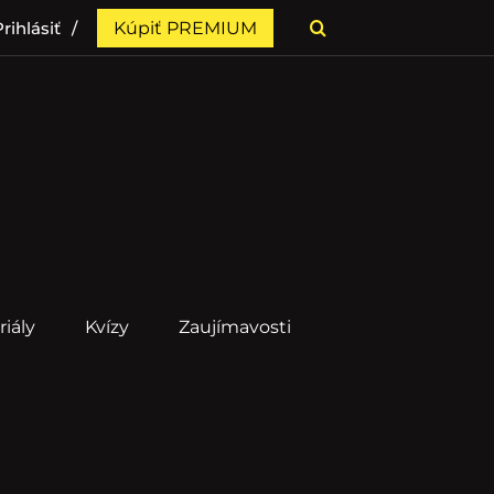
rihlásiť
Kúpiť PREMIUM
riály
Kvízy
Zaujímavosti