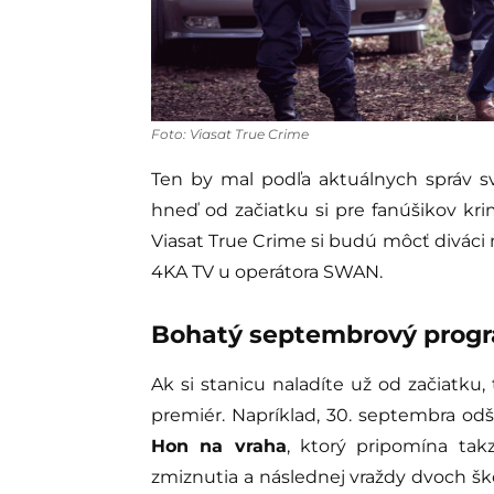
Foto: Viasat True Crime
Ten by mal podľa aktuálnych správ s
hneď od začiatku si pre fanúšikov kri
Viasat True Crime si budú môcť diváci 
4KA TV u operátora SWAN.
Bohatý septembrový prog
Ak si stanicu naladíte už od začiatku
premiér. Napríklad, 30. septembra o
Hon na vraha
, ktorý pripomína tak
zmiznutia a následnej vraždy dvoch šk