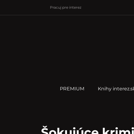
Pracuj pre interez
PREMIUM
Knihy interez.s
Šokujúce krimi