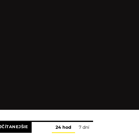
JČÍTANEJŠIE
24 hod
7 dní