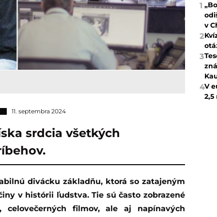
„Bo
1
odi
v C
Kví
2
otá
Tes
3
zná
Kau
V e
4
2,5
11. septembra 2024
íska srdcia všetkých
ríbehov.
iny v histórii ľudstva. Tie sú často zobrazené
, celovečerných filmov, ale aj napínavých