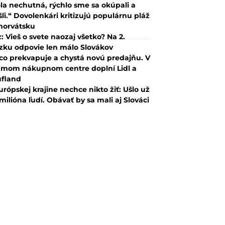
la nechutná, rýchlo sme sa okúpali a
šli.“ Dovolenkári kritizujú populárnu pláž
horvátsku
z: Vieš o svete naozaj všetko? Na 2.
zku odpovie len málo Slovákov
co prekvapuje a chystá novú predajňu. V
mom nákupnom centre doplní Lidl a
fland
urópskej krajine nechce nikto žiť: Ušlo už
 milióna ľudí. Obávať by sa mali aj Slováci