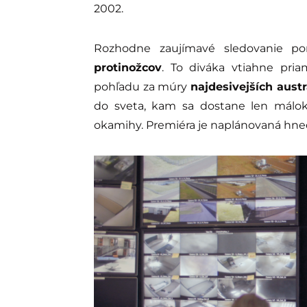
2002.
Rozhodne zaujímavé sledovanie p
protinožcov
. To diváka vtiahne pria
pohľadu za múry
najdesivejších aust
do sveta, kam sa dostane len málokt
okamihy. Premiéra je naplánovaná hn