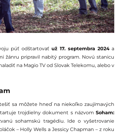
voju púť odštartovať
už 17. septembra 2024
a
mi žánru pripravil nabitý program. Novú stanicu
naladiť na Magio TV od Slovak Telekomu, alebo v
ram
, tešiť sa môžete hneď na niekoľko zaujímavých
dštartuje trojdielny dokument s názvom
Soham:
zvanú sohamskú tragédiu. Ide o vyšetrovanie
oláčok – Holly Wells a Jessicy Chapman – z roku