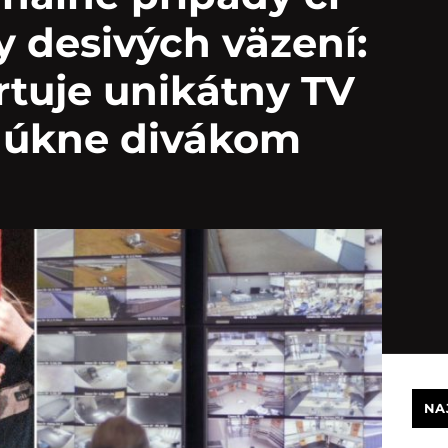
 desivých väzení:
rtuje unikátny TV
onúkne divákom
NA