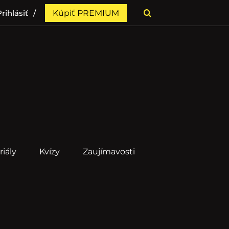
rihlásiť
Kúpiť PREMIUM
riály
Kvízy
Zaujímavosti