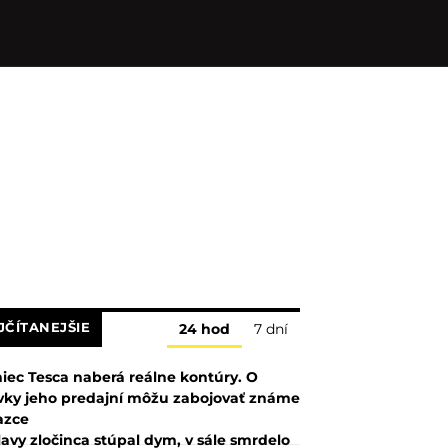
JČÍTANEJŠIE
24 hod
7 dní
iec Tesca naberá reálne kontúry. O
vky jeho predajní môžu zabojovať známe
azce
lavy zločinca stúpal dym, v sále smrdelo