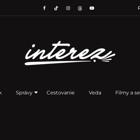
P
k
Správy
Cestovanie
Veda
Filmy a se