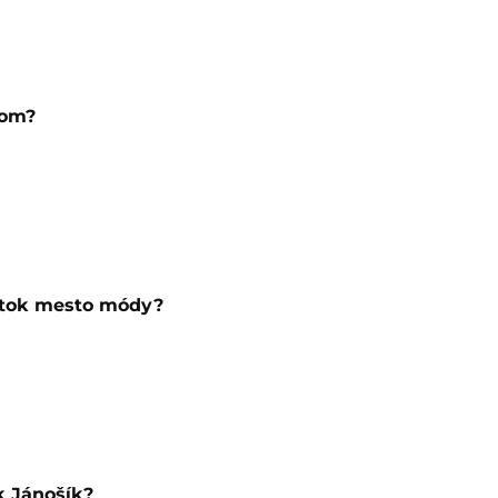
rom?
astok mesto módy?
k Jánošík?