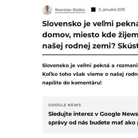
3. januára 2015
Branislav Blaško
Slovensko je veľmi pekn
domov, miesto kde žijem
našej rodnej zemi? Skúste
Slovensko je veľmi pekná a rozmanitá zem. Je to náš domov, miesto kde žijeme.
Koľko toho však vieme o našej rodne
napíšte do komentáru!
GOOGLE NEWS
Sledujte interez v Google New
správy od nás budete mať ako p