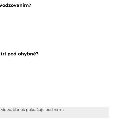
odvodzovaním?
atrí pod ohybné?
e video, článok pokračuje pod ním ↓