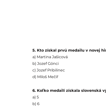
5. Kto získal prvú medailu v novej h
a) Martina Jašicová
b) Jozef Gönci
c) Jozef Pribilinec
d) Miloš Mečíř
6. Koľko medailí získala slovenská 
a) 5
b) 6