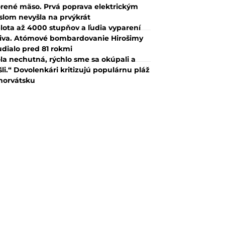
rené mäso. Prvá poprava elektrickým
slom nevyšla na prvýkrát
lota až 4000 stupňov a ľudia vyparení
iva. Atómové bombardovanie Hirošimy
udialo pred 81 rokmi
la nechutná, rýchlo sme sa okúpali a
šli.“ Dovolenkári kritizujú populárnu pláž
horvátsku