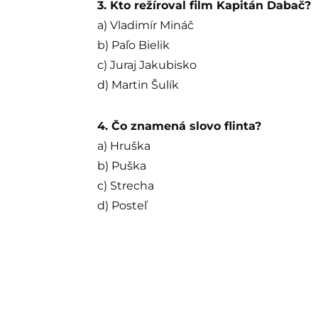
3. Kto režíroval film Kapitán Dabač?
a) Vladimír Mináč
b) Paľo Bielik
c) Juraj Jakubisko
d) Martin Šulík
4. Čo znamená slovo flinta?
a) Hruška
b) Puška
c) Strecha
d) Posteľ