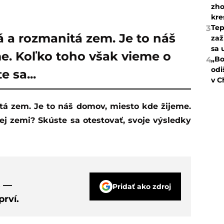
zho
kre
Tep
3
á a rozmanitá zem. Je to náš
zaž
sa 
e. Koľko toho však vieme o
„Bo
4
odi
 sa...
v C
j zemi? Skúste sa otestovať, svoje výsledky
s —
Pridať ako zdroj
rví.