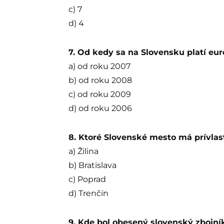
c) 7
d) 4
7. Od kedy sa na Slovensku platí eu
a) od roku 2007
b) od roku 2008
c) od roku 2009
d) od roku 2006
8. Ktoré Slovenské mesto má prívl
a) Žilina
b) Bratislava
c) Poprad
d) Trenčín
9. Kde bol obesený slovenský zbojní