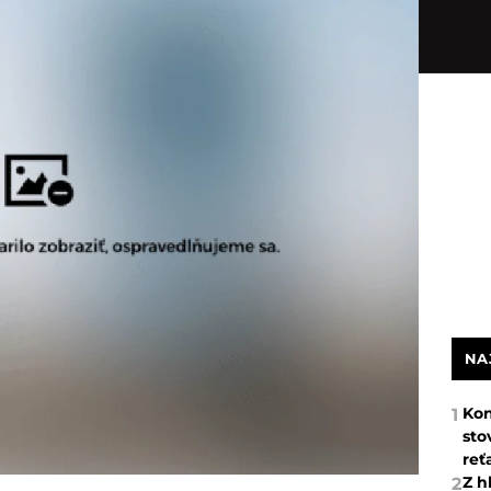
NA
Kon
1
sto
reť
Z h
2