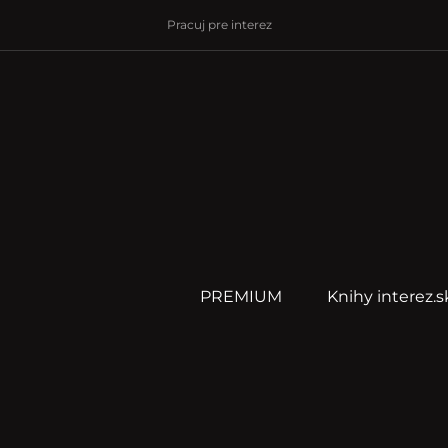
Pracuj pre interez
PREMIUM
Knihy interez.s