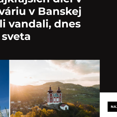
váriu v Banskej
li vandali, dnes
o sveta
NA