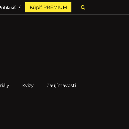
rihlásiť
Kúpiť PREMIUM
riály
Kvízy
Zaujímavosti