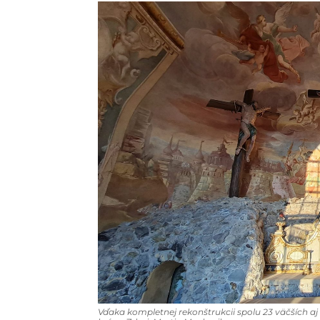
Vďaka kompletnej rekonštrukcii spolu 23 väčších aj