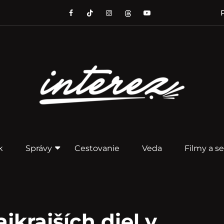
P
k
Správy
Cestovanie
Veda
Filmy a se
ajkrajších diel v