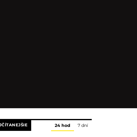
JČÍTANEJŠIE
24 hod
7 dní