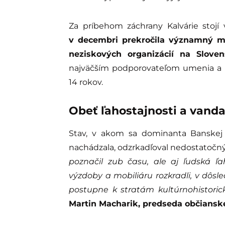
Za príbehom záchrany Kalvárie stojí
v decembri prekročila významný míľ
neziskových organizácií na Slove
najväčším podporovateľom umenia a p
14 rokov.
Obeť ľahostajnosti a vanda
Stav, v akom sa dominanta Banskej Š
nachádzala, odzrkadľoval nedostatočný 
poznačil zub času, ale aj ľudská ľa
výzdoby a mobiliáru rozkradli, v dôsl
postupne k stratám kultúrnohistoricke
Martin Macharik, predseda občiansk