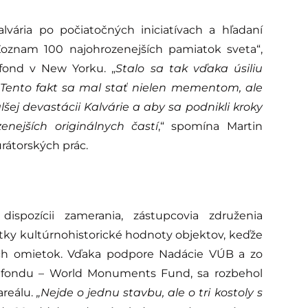
vária po počiatočných iniciatívach a hľadaní
Zoznam 100 najohrozenejších pamiatok sveta“,
fond v New Yorku. „
Stalo sa tak vďaka
úsiliu
. Tento fakt sa mal stať nielen mementom, ale
ej devastácii Kalvárie a aby sa podnikli kroky
nejších originálnych častí
,“ spomína Martin
urátorských prác.
spozícii zamerania, zástupcovia združenia
tky kultúrnohistorické hodnoty objektov, keďže
ch omietok. Vďaka podpore Nadácie VÚB a zo
 fondu – World Monuments Fund, sa rozbehol
areálu.
„Nejde o jednu stavbu, ale o tri kostoly s