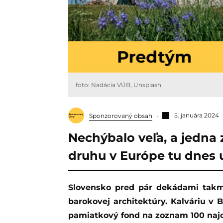
foto: Nadácia VÚB, Unsplash
5. januára 2024
Sponzorovaný obsah
Nechýbalo veľa, a jedna 
druhu v Európe tu dnes 
Slovensko pred pár dekádami takmer prišlo o jeden z najvzácnejších skvostov
barokovej architektúry. Kalváriu v 
pamiatkový fond na zoznam 100 najo