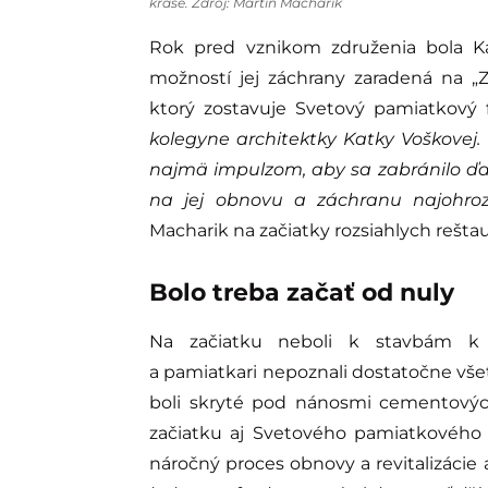
kráse. Zdroj: Martin Macharik
Rok pred vznikom združenia bola Kal
možností jej záchrany zaradená na „
ktorý zostavuje Svetový pamiatkový 
kolegyne architektky Katky Voškovej
najmä impulzom, aby sa zabránilo ďalš
na jej obnovu a záchranu najohroze
Macharik na začiatky rozsiahlych rešta
Bolo treba začať od nuly
Na začiatku neboli k stavbám k di
a pamiatkari nepoznali dostatočne vše
boli skryté pod nánosmi cementový
začiatku aj Svetového pamiatkového
náročný proces obnovy a revitalizácie 