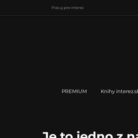
Pracuj pre interez
PREMIUM
Knihy interez.s
Je to jedno z n