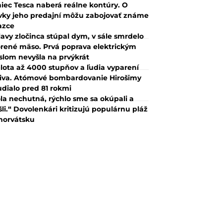
iec Tesca naberá reálne kontúry. O
vky jeho predajní môžu zabojovať známe
azce
lavy zločinca stúpal dym, v sále smrdelo
rené mäso. Prvá poprava elektrickým
slom nevyšla na prvýkrát
lota až 4000 stupňov a ľudia vyparení
iva. Atómové bombardovanie Hirošimy
udialo pred 81 rokmi
la nechutná, rýchlo sme sa okúpali a
šli.“ Dovolenkári kritizujú populárnu pláž
horvátsku