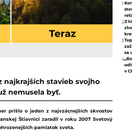
Kon
1
sto
reť
Z h
2
zho
kre
Tep
3
zaž
sa 
„Bo
4
odi
v C
z najkrajších stavieb svojho
už nemusela byť.
Banskej Štiavnici zaradil v roku 2007 Svetový
hrozenejších pamiatok sveta.