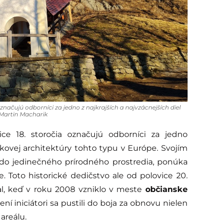
označujú odborníci za jedno z najkrajších a najvzácnejších diel
 Martin Macharik
vice 18. storočia označujú odborníci za jedno
rokovej architektúry tohto typu v Európe. Svojím
 jedinečného prírodného prostredia, ponúka
. Toto historické dedičstvo ale od polovice 20.
tal, keď v roku 2008 vzniklo v meste
občianske
ení iniciátori sa pustili do boja za obnovu nielen
areálu.