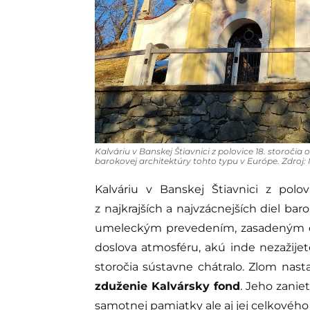
Kalváriu v Banskej Štiavnici z polovice 18. storočia 
barokovej architektúry tohto typu v Európe. Zdroj:
Kalváriu v Banskej Štiavnici z polo
z najkrajších a najvzácnejších diel ba
umeleckým prevedením, zasadeným do
doslova atmosféru, akú inde nezažijete
storočia sústavne chátralo. Zlom nas
zduženie Kalvársky fond
. Jeho zaniet
samotnej pamiatky ale aj jej celkového 