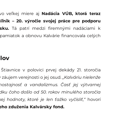
 vo veľkej miere aj
Nadácia VÚB, ktorá teraz
nik – 20. výročie svojej práce pre podporu
nsku.
Tá patrí medzi firemnými nadáciami k
amiatok a obnovu Kalvárie financovala celých
lov
tiavnice v polovici prvej dekády 21. storočia
záujem verejnosti o jej osud.
„Kalváriu nielenže
hostajnosť a vandalizmus. Časť jej výtvarnej
edku čoho došlo od 50. rokov minulého storočia
j hodnoty, ktoré je len ťažko vyčísliť,“
hovorí
eho zduženia Kalvársky fond
.