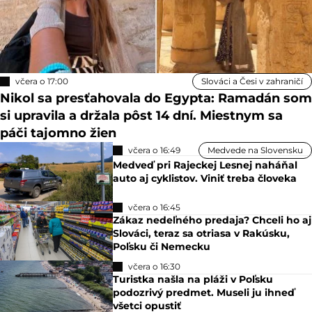
včera o 17:00
Slováci a Česi v zahraničí
Nikol sa presťahovala do Egypta: Ramadán som
si upravila a držala pôst 14 dní. Miestnym sa
páči tajomno žien
včera o 16:49
Medvede na Slovensku
Medveď pri Rajeckej Lesnej naháňal
auto aj cyklistov. Viniť treba človeka
včera o 16:45
Zákaz nedeľného predaja? Chceli ho aj
Slováci, teraz sa otriasa v Rakúsku,
Poľsku či Nemecku
včera o 16:30
Turistka našla na pláži v Poľsku
podozrivý predmet. Museli ju ihneď
všetci opustiť