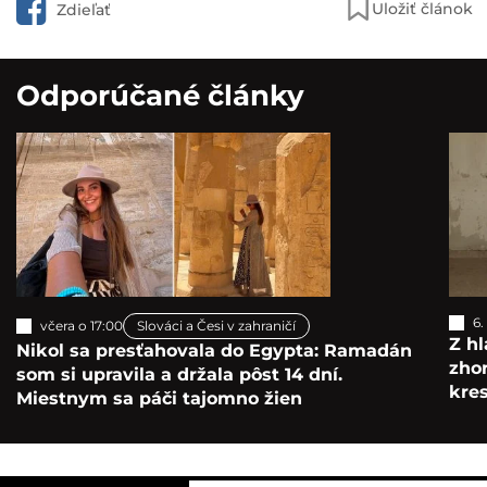
Uložiť článok
Zdieľať
Odporúčané články
6.
včera o 17:00
Slováci a Česi v zahraničí
Z hl
Nikol sa presťahovala do Egypta: Ramadán
zho
som si upravila a držala pôst 14 dní.
kre
Miestnym sa páči tajomno žien