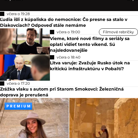
včera o 19:28
Ľudia išli z kúpaliska do nemocnice: Čo presne sa stalo v
Diakovciach? Odpoveď stále nemáme
včera o 19:00
Filmové rebríčky
Vieme, ktoré nové filmy a seriály sa
oplatí vidieť tento víkend. Sú
najsledovanejšie
včera o 18:40
Litva varuje: Zvažuje Rusko útok na
kritickú infraštruktúru v Pobaltí?
včera o 17:20
Zrážka vlaku s autom pri Starom Smokovci: Železničná
doprava je prerušená