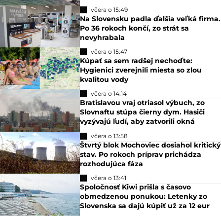
včera o 15:49
Na Slovensku padla ďalšia veľká firma.
Po 36 rokoch končí, zo strát sa
nevyhrabala
včera o 15:47
Kúpať sa sem radšej nechoďte:
Hygienici zverejnili miesta so zlou
kvalitou vody
včera o 14:14
Bratislavou vraj otriasol výbuch, zo
Slovnaftu stúpa čierny dym. Hasiči
vyzývajú ľudí, aby zatvorili okná
včera o 13:58
Štvrtý blok Mochoviec dosiahol kritický
stav. Po rokoch príprav prichádza
rozhodujúca fáza
včera o 13:41
Spoločnosť Kiwi prišla s časovo
obmedzenou ponukou: Letenky zo
Slovenska sa dajú kúpiť už za 12 eur