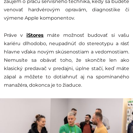
záujem o prácu servisného technika, kedy sa budete
venovať hardvérovým opravám, diagnostike či
výmene Apple komponentov.
Práve v
iStores
máte možnosť budovať si vašu
kariéru dlhodobo, neupadnúť do stereotypu a rásť
hlavne vďaka novým skúsenostiam a vedomostiam.
Nemusíte sa obávať toho, že skončíte len ako
klasický predavač v predajni, úplne stačí, keď máte
zápal a môžete to dotiahnuť aj na spomínaného
manažéra, dokonca je to žiaduce.