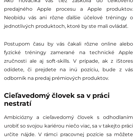
Ako nováčika vás tiež zaškolia do celkového
predajného Apple procesu a Apple produktov.
Neobídu vás ani rôzne ďalšie účelové tréningy o
jednotlivých produktoch, ktoré by ste mali ovládať.
Postupom času by vás čakali rôzne online alebo
fyzické tréningy zamerané na technické Apple
zručnosti ale aj soft-skills. V prípade, ak z iStores
odídete, či prejdete na inú pozíciu, bude z vás
odborník na predaj prémiových produktov.
Cieľavedomý človek sa v práci
nestratí
Ambiciózny a cieľavedomý človek s odhodlaním
urobiť so svojou kariérou niečo viac, sa v takejto práci
určite nájde. V rámci pracovnej pozície sa môžete