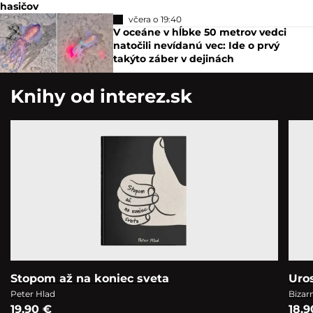
hasičov
včera o 19:40
V oceáne v hĺbke 50 metrov vedci
natočili nevídanú vec: Ide o prvý
takýto záber v dejinách
Knihy od interez.sk
Stopom až na koniec sveta
Uro
Peter Hlad
Bizar
19,90 €
18,9