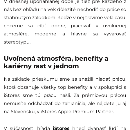
V dnešnej uponáhľanej dobe je tiež pre každého z
nás bez ohľadu na vek dôležité nechodiť do práce so
stiahnutým žalúdkom. Keďže v nej trávime veľa času,
chceme sa cítiť dobre, pracovať v uvoľnenej
atmosfére, moderne a hlavne sa vyvarovať
stereotypu.
Uvoľnená atmosféra, benefity a
kariérny rast v jednom
Na základe prieskumu sme sa snažili hľadať prácu,
ktorá obsahuje všetky top benefity a v spolupráci s
iStores sme tú prácu našli. Za prémiovou prácou
nemusíte odchádzať do zahraničia, ale nájdete ju aj
na Slovensku, v iStores Apple Premium Partner.
V súčasnosti hľadá
iStores
hneď dvanásť ľudí na