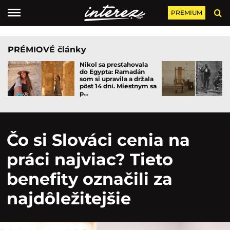
PREMIUM
PRÉMIOVÉ články
Nikol sa presťahovala
do Egypta: Ramadán
som si upravila a držala
pôst 14 dní. Miestnym sa
p...
Čo si Slováci cenia na
práci najviac? Tieto
benefity označili za
najdôležitejšie