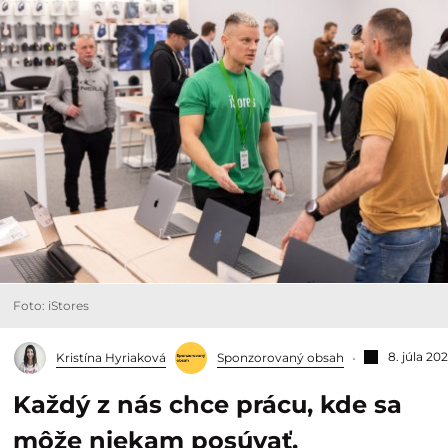
Foto: iStores
8. júla 20
Kristína Hyriaková
Sponzorovaný obsah
Každý z nás chce prácu, kde sa
môže niekam posúvať.