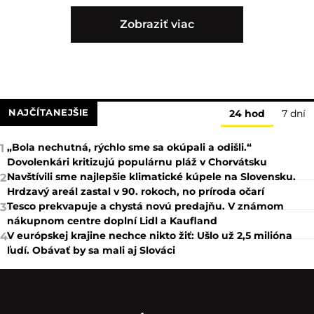
Zobraziť viac
NAJČÍTANEJŠIE
24 hod
7 dní
„Bola nechutná, rýchlo sme sa okúpali a odišli.“
1
Dovolenkári kritizujú populárnu pláž v Chorvátsku
Navštívili sme najlepšie klimatické kúpele na Slovensku.
2
Hrdzavý areál zastal v 90. rokoch, no príroda očarí
Tesco prekvapuje a chystá novú predajňu. V známom
3
nákupnom centre doplní Lidl a Kaufland
V európskej krajine nechce nikto žiť: Ušlo už 2,5 milióna
4
ľudí. Obávať by sa mali aj Slováci