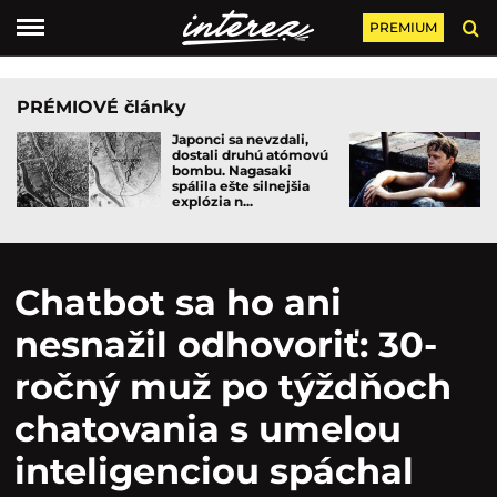
PREMIUM
PRÉMIOVÉ články
Japonci sa nevzdali,
dostali druhú atómovú
bombu. Nagasaki
spálila ešte silnejšia
explózia n...
Chatbot sa ho ani
nesnažil odhovoriť: 30-
ročný muž po týždňoch
chatovania s umelou
inteligenciou spáchal