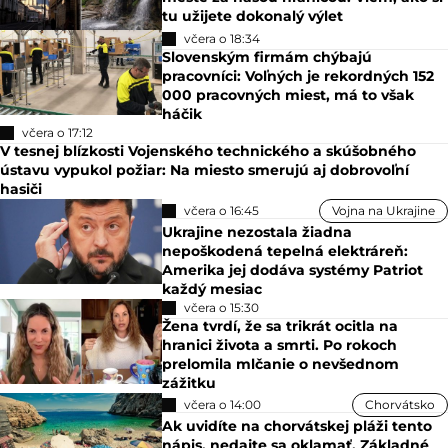
tu užijete dokonalý výlet
včera o 18:34
Slovenským firmám chýbajú
pracovníci: Voľných je rekordných 152
000 pracovných miest, má to však
háčik
včera o 17:12
V tesnej blízkosti Vojenského technického a skúšobného
ústavu vypukol požiar: Na miesto smerujú aj dobrovoľní
hasiči
včera o 16:45
Vojna na Ukrajine
Ukrajine nezostala žiadna
nepoškodená tepelná elektráreň:
Amerika jej dodáva systémy Patriot
každý mesiac
včera o 15:30
Žena tvrdí, že sa trikrát ocitla na
hranici života a smrti. Po rokoch
prelomila mlčanie o nevšednom
zážitku
včera o 14:00
Chorvátsko
Ak uvidíte na chorvátskej pláži tento
nápis, nedajte sa oklamať. Základné