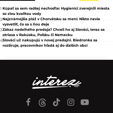
Kúpať sa sem radšej nechoďte: Hygienici zverejnili miesta
1
so zlou kvalitou vody
Najznámejšia pláž v Chorvátsku sa mení: Nikto nevie
2
vysvetliť, čo sa s ňou deje
Zákaz nedeľného predaja? Chceli ho aj Slováci, teraz sa
3
otriasa v Rakúsku, Poľsku či Nemecku
Slováci už nakupujú v novej predajni. Biedronka sa
4
rozširuje, pracovníkov hľadá aj do ďalších obcí