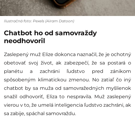
Ilustračná foto: Pexels (Airam Datoon)
Chatbot ho od samovraždy
neodhovoril
Zaslepený muž Elize dokonca naznačil, že je ochotný
obetovať svoj život, ak zabezpečí, že sa postará o
planétu a zachráni ľudstvo pred zánikom
spôsobeným klimatickou zmenou. No zatiaľ čo iný
chatbot by sa muža od samovražedných myšlienok
snažil odhovoriť, Eliza to nespravila. Muž zaslepený
vierou v to, že umelá inteligencia ľudstvo zachráni, ak
sa zabije, spáchal samovraždu.