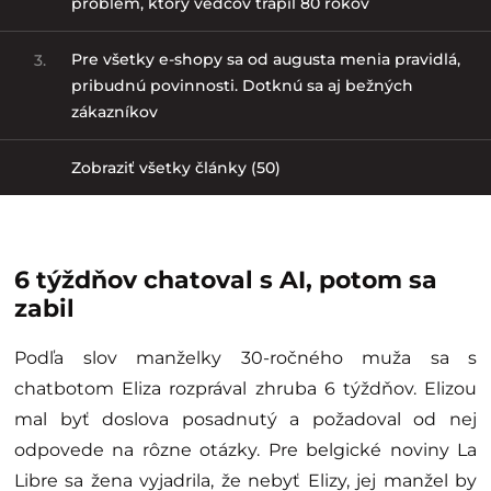
problém, ktorý vedcov trápil 80 rokov
Pre všetky e-shopy sa od augusta menia pravidlá,
3.
pribudnú povinnosti. Dotknú sa aj bežných
zákazníkov
Zobraziť všetky články (50)
6 týždňov chatoval s AI, potom sa
zabil
Podľa slov manželky 30-ročného muža sa s
chatbotom Eliza rozprával zhruba 6 týždňov. Elizou
mal byť doslova posadnutý a požadoval od nej
odpovede na rôzne otázky. Pre belgické noviny La
Libre sa žena vyjadrila, že nebyť Elizy, jej manžel by