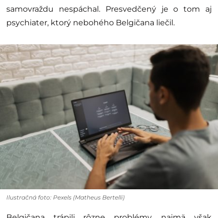
samovraždu nespáchal. Presvedčený je o tom aj
psychiater, ktorý nebohého Belgičana liečil.
Ilustračná foto: Pexels (Matheus Bertelli)
Belgičana trápili rôzne problémy, najmä však