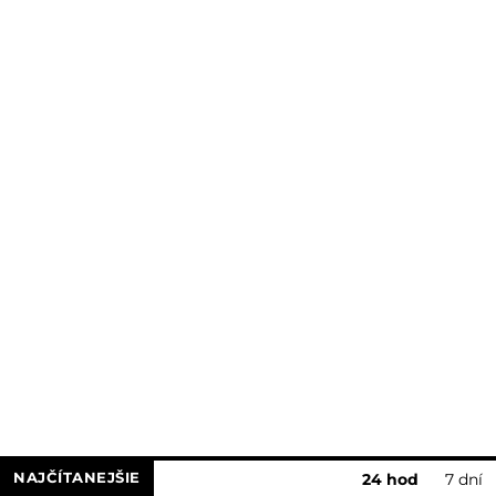
NAJČÍTANEJŠIE
24 hod
7 dní