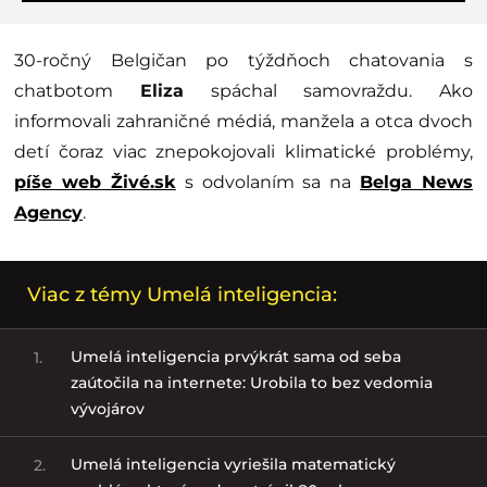
30-ročný Belgičan po týždňoch chatovania s
chatbotom
Eliza
spáchal samovraždu. Ako
informovali zahraničné médiá, manžela a otca dvoch
detí čoraz viac znepokojovali klimatické problémy,
píše web Živé.sk
s odvolaním sa na
Belga News
Agency
.
Viac z témy Umelá inteligencia:
Umelá inteligencia prvýkrát sama od seba
1.
zaútočila na internete: Urobila to bez vedomia
vývojárov
Umelá inteligencia vyriešila matematický
2.