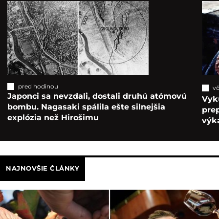
pred hodinou
vč
Japonci sa nevzdali, dostali druhú atómovú
Vyk
bombu. Nagasaki spálila ešte silnejšia
pre
explózia než Hirošimu
výka
NAJNOVŠIE ČLÁNKY