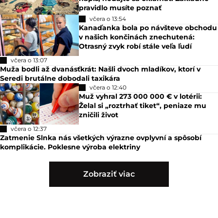
pravidlo musíte poznať
včera o 13:54
Kanaďanka bola po návšteve obchodu
v našich končinách znechutená:
Otrasný zvyk robí stále veľa ľudí
včera o 13:07
Muža bodli až dvanásťkrát: Našli dvoch mladíkov, ktorí v
Seredi brutálne dobodali taxikára
včera o 12:40
Muž vyhral 273 000 000 € v lotérii:
Želal si „roztrhať tiket“, peniaze mu
zničili život
včera o 12:37
Zatmenie Slnka nás všetkých výrazne ovplyvní a spôsobí
komplikácie. Poklesne výroba elektriny
Zobraziť viac