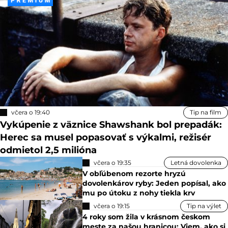
včera o 19:40
Tip na film
Vykúpenie z väznice Shawshank bol prepadák:
Herec sa musel popasovať s výkalmi, režisér
odmietol 2,5 milióna
včera o 19:35
Letná dovolenka
V obľúbenom rezorte hryzú
dovolenkárov ryby: Jeden popísal, ako
mu po útoku z nohy tiekla krv
včera o 19:15
Tip na výlet
4 roky som žila v krásnom českom
meste za našou hranicou: Viem, ako si