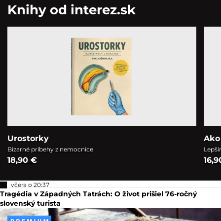
Knihy od interez.sk
Urostorky
Ako
Bizarné príbehy z nemocnice
Lepší
18,90 €
16,9
včera o 20:37
Tragédia v Západných Tatrách: O život prišiel 76-ročný
slovenský turista