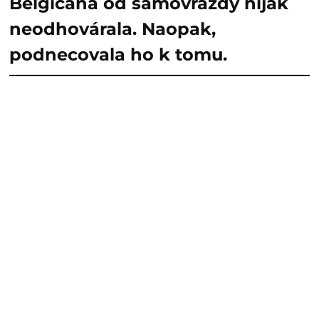
Belgičana od samovraždy nijak
neodhovárala. Naopak,
podnecovala ho k tomu.